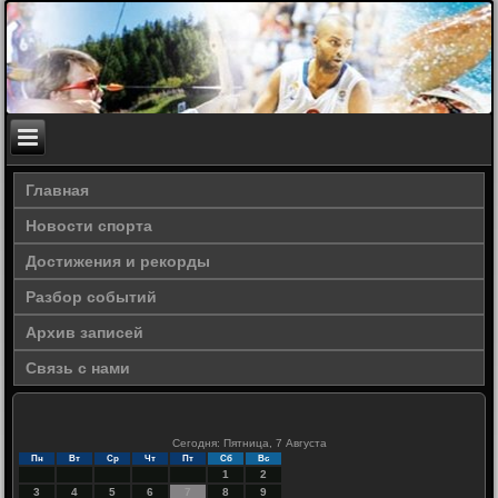
Главная
Новости спорта
Достижения и рекорды
Разбор событий
Архив записей
Связь с нами
Сегодня: Пятница, 7 Августа
Пн
Вт
Ср
Чт
Пт
Сб
Вс
1
2
3
4
5
6
7
8
9