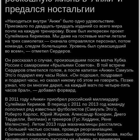
предался ностальгии
«Находиться внутри “Анжи” было одно удовольствие.
Приезжало по двадцать-тридцать изданий со всего мира
почти на каждую тренировку. Всем был интересен проект
Сулеймана Керимова. Мы даже на гостевые матчи летали
на трех самолетах — сначала отправлялся персонал, потом
команда, следом болельщики. Уровень был сумасшедший
во всем», — отметил Сердеров.
Он рассказал о случае, произошедшем после матча Кубка
России с самарскими «Крыльями Советов». В той встрече
Сердеров отметился голом, а после капитан «Анжи» Самуэль
Это’о подарил ему часы Rolex. «Он подошел, поздравил
и подарил часы, но сказал никому об этом не говорить. Позже
узнал, что он многим дарил, на каждый матч по четыре-пять
часов брал», — добавил форвард.
В 2011 году «Анжи» приобрел российский миллиардер
Сулейман Керимов. В период с 2011 по 2013 год команду
пополнил ряд известных футболистов (Самуэль Это’о,
Роберто Карлос, Юрий Жирков, Александр Кокорин, Диего
Тарделли, Виллиан) и тренеров (Гус Хиддинк, Рене
Меленстен). Летом 2013 года махачкалинцы расстались
с большей частью состава, проведя реорганизацию.
Причиной называли финансовые проблемы Керимова, якобы
решившего сократить расходы на «Анжи» до минимума.