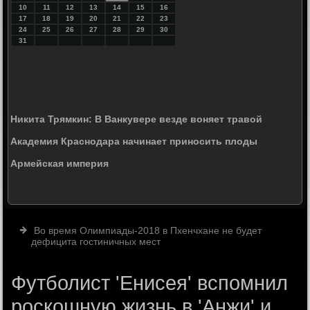
10
11
12
13
14
15
16
17
18
19
20
21
22
23
24
25
26
27
28
29
30
31
Никита Трямкин: В Ванкувере везде воняет травой
Академия Краснодара начинает приносить плоды
Армейская империя
Во время Олимпиады-2018 в Пхенчхане не будет
дефицита гостиничных мест
Футболист 'Енисея' вспомнил
роскошную жизнь в 'Анжи' и