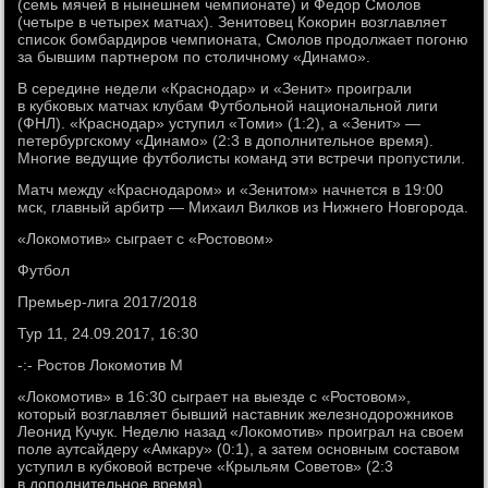
(семь мячей в нынешнем чемпионате) и Федор Смолов
(четыре в четырех матчах). Зенитовец Кокорин возглавляет
список бомбардиров чемпионата, Смолов продолжает погоню
за бывшим партнером по столичному «Динамо».
В середине недели «Краснодар» и «Зенит» проиграли
в кубковых матчах клубам Футбольной национальной лиги
(ФНЛ). «Краснодар» уступил «Томи» (1:2), а «Зенит» —
петербургскому «Динамо» (2:3 в дополнительное время).
Многие ведущие футболисты команд эти встречи пропустили.
Матч между «Краснодаром» и «Зенитом» начнется в 19:00
мск, главный арбитр — Михаил Вилков из Нижнего Новгорода.
«Локомотив» сыграет с «Ростовом»
Футбол
Премьер-лига 2017/2018
Тур 11, 24.09.2017, 16:30
-:- Ростов Локомотив М
«Локомотив» в 16:30 сыграет на выезде с «Ростовом»,
который возглавляет бывший наставник железнодорожников
Леонид Кучук. Неделю назад «Локомотив» проиграл на своем
поле аутсайдеру «Амкару» (0:1), а затем основным составом
уступил в кубковой встрече «Крыльям Советов» (2:3
в дополнительное время).