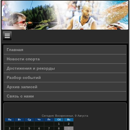
Главная
Новости спорта
Достижения и рекорды
Разбор событий
Архив записей
Связь с нами
Сегодня: Воскресенье, 9 Августа
Пн
Вт
Ср
Чт
Пт
Сб
Вс
1
2
3
4
5
6
7
8
9