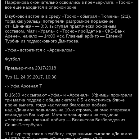
Парфенова окончательно освоились в премьер-лиге, «Тосно»
все еще находится в опасной зоне.
В кубковой встрече в среду «Тосно» обыграл «Тюмень» (2:1),
тогда как уральцы потерпели разгромное поражение
от «Шинника» — 0:3, выступая практически основным
составом. Матч «Урала» с «Тосно» пройдет на «СКБ-Банк
Арене», начало — 14:00 мск. Главный арбитр — Евгений
Турбин из подмосковного Дмитрова.
«Уфа» встретится с «Арсеналом»
Футбол
Премьер-лига 2017/2018
Тур 11, 24.09.2017, 16:30
-:- Уфа Арсенал Т
В 16:30 мск сыграют «Уфа» и «Арсенал». Уфимцы проиграли
три матча подряд с общим счетом 0:5 и опустились ближе
к зоне вылета, тогда как туляки благодаря победе
над «Динамо» поднялись на 10-ю строчку, на очко опережая
команду из Башкирии. Матч запланирован на стадионе
«Нефтяник», главный арбитр — Владислав Безбородов из
Санкт-Петербурга.
11-й тур стартовал в субботу, когда вничью сыграли «Динамо»
и ЦСКА (0:0), а также «Спартак» и «Анжи» (2:2).