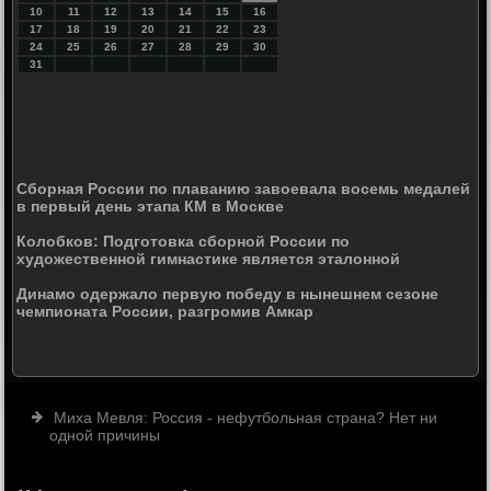
10
11
12
13
14
15
16
17
18
19
20
21
22
23
24
25
26
27
28
29
30
31
Сборная России по плаванию завоевала восемь медалей
в первый день этапа КМ в Москве
Колобков: Подготовка сборной России по
художественной гимнастике является эталонной
Динамо одержало первую победу в нынешнем сезоне
чемпионата России, разгромив Амкар
Миха Мевля: Россия - нефутбольная страна? Нет ни
одной причины