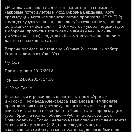
«Ростов» успешно начал сезон, несмотря на серьезные
кадровые потери летом и уход Курбана Бердыева. Хотя
предыдущий матч чемпионата южане проиграли ЦСКА (0:2),
команда Кучука успешно провела кубковую встречу, победив
астраханский «Волгарь» — 2:0. «Ростов» уверенно действует
в обороне, пропустив всего семь мячей (меньше лишь
у «Зенита» — три), тогда как «Локомотиву» очень непросто
даются позиционные атаки.
Встреча пройдет на стадионе «Олимп-2», главный арбитр —
Роман Галимов из Улан-Удэ.
Футбол
Премьер-лига 2017/2018
Тур 11, 24.09.2017, 14:00
-:- Урал Тосно
Воскресный игровой день начнется матчем «Урала»
и «Тосно». Команда Александра Тарханова в чемпионате
проиграла лишь одну встречу, однако семь раз сыграла
вничью и застряла в середине таблицы, хотя в предыдущем
туре «Урал» в гостях победил «Рубин» Бердыева (1:0).
Новичок элиты «Тосно» неделю назад спас матч с чемпионом
страны «Спартаком» (2:2), на последних минутах
в меньшинстве забив два мяча. Хотя подопечные Дмитрия