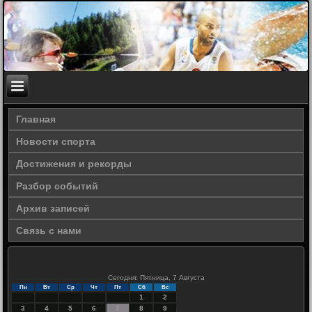
Главная
Новости спорта
Достижения и рекорды
Разбор событий
Архив записей
Связь с нами
Сегодня: Пятница, 7 Августа
Пн
Вт
Ср
Чт
Пт
Сб
Вс
1
2
3
4
5
6
7
8
9