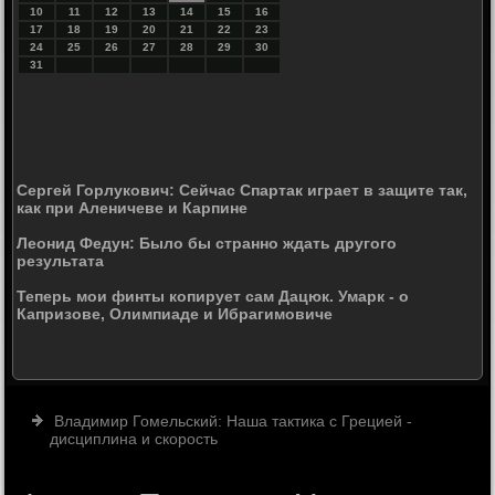
10
11
12
13
14
15
16
17
18
19
20
21
22
23
24
25
26
27
28
29
30
31
Сергей Горлукович: Сейчас Спартак играет в защите так,
как при Аленичеве и Карпине
Леонид Федун: Было бы странно ждать другого
результата
Теперь мои финты копирует сам Дацюк. Умарк - о
Капризове, Олимпиаде и Ибрагимовиче
Владимир Гомельский: Наша тактика с Грецией -
дисциплина и скорость