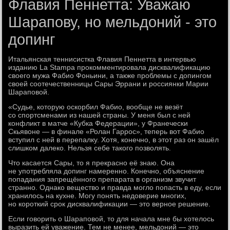
Флавия Пеннетта: Уважаю
Шарапову, но мельдоний - это
допинг
Итальянская теннисистка Флавия Пеннетта в интервью
изданию La Stampa прокомментировала дисквалификацию
своего мужа Фабио Фоньини, а также проблемы с допингом
своей соотечественницы Сары Эррани и россиянки Марии
Шараповой.
«Судье, которую оскорбил Фабио, вообще не везёт
со спортсменами из нашей страны. У меня был с ней
конфликт в матче «Кубка Федерации», у Франечески
Скьявоне — в финале «Ролан Гаррос», теперь вот Фабио
вступил с ней в перепалку. Хотя, конечно, в этот раз он зашёл
слишком далеко. Нельзя себе такого позволять.
Что касается Сары, то я прекрасно её знаю. Она
не употребляла допинг намеренно. Конечно, объяснение
попадания запрещённого препарата в организм звучит
странно. Однако вещество и правда могло попасть в еду, если
хранилось на кухне. Могу понять недоверие многих,
но короткий срок дисквалификации — это верное решение.
Если говорить о Шараповой, то для начала мне бы хотелось
выразить ей уважение. Тем не менее, мельдоний — это