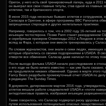
Орегон, у него есть свой тренировочный лагерь, куда в 2011 
он выиграл все свои главные титулы, став одной из главных з
атлетики, так и британского спорта.
В июне 2015 года несколько бывших атлетов и сотрудников, к
Саласара в Орегоне, в эфире программы ВВС Panorama обви
запрещенных стероидов и других нелегальных практиках.
Например, говорилось о том, что в 2002 году 16-летний на т
инъекции тестостерона. Позже Рапп станет рекордсменом С
и серебряным призером Олимпиады-2012 в Лондоне в этом 
вслед за Фара, с которым они вместе тренировались у Салас
По словам журналистов, они знали о семи людях, имеющих 
которые обратились со своими подозрениями в USADA. В сво
отвергли все обвинения. Саласар даже написал по этому пов
После выхода фильма USADA начало расследование в отнош
о его ходе не было ничего известно — как уже было сказано
не предъявляли никаких обвинений. Однако в марте этого год
Fancy Bears раздобыла промежуточный отчет USADA по делу
в редакцию The Sunday Times.
В документе, датированном мартом 2016 года, утверждалось,
атлетов мешали работе следователей USADA и «почти наве
антидопинговые правила, изображая инъекции разрешенного
Также говорилось, что Саласар подвергал риску здоровье спо
путем использования потенциально опасных лекарственных 