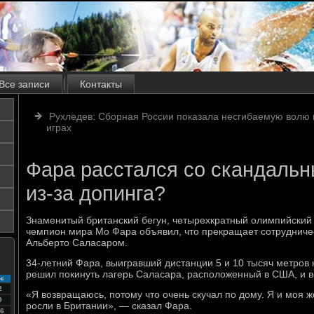
Все записи
Контакты
Рухледев: Сборная России показала несгибаемую волю 
играх
Фара расстался со скандаль
из-за допинга?
Знаменитый британский бегун, четырехкратный олимпийский
чемпион мира Мо Фара объявил, что прекращает сотрудниче
Альберто Саласаром.
34-летний Фара, выигравший дистанции 5 и 10 тысяч метров 
решил покинуть лагерь Саласара, расположенный в США, и в
с
2
«Я возвращаюсь, потому что очень скучал по дому. Я и моя 
9
росли в Британии», — сказал Фара.
6