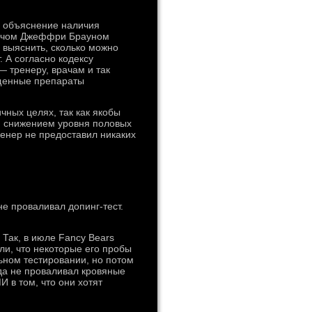
е объяснение наличия
врачом Джеффри Брауном
 выяснить, сколько можно
. А согласно кодексу
 тренеру, врачам и так
ещенные препараты
чных целях, так как якобы
 снижением уровня половых
ренер не предоставил никаких
е проваливал допинг-тест.
Так, в июле Fancy Bears
ли, что некоторые его пробы
ном тестировании, но потом
да не проваливал кровяные
 в том, что они хотят