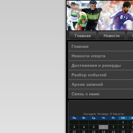
Главная
Новости
Главная
Новости спорта
Достижения и рекорды
Разбор событий
Архив записей
Связь с нами
Сегодня: Четверг, 6 Августа
Пн
Вт
Ср
Чт
Пт
Сб
В
1
3
4
5
6
7
8
10
11
12
13
14
15
1