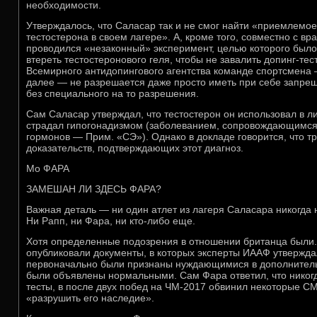
необходимости.
Утверждалось, что Саласар так и не смог найти «приемлемо
тестостерона в своем лагере». А, кроме того, совместно с 
проводился «незаконный» эксперимент, целью которого было
втереть тестостеронового геля, чтобы не завалить допинг-тест
Всемирного антидопингового агентства команде спортсмена —
далее — не разрешается даже просто иметь при себе запр
без специального на то разрешения.
Сам Саласар утверждал, что тестостерон он использовал в ли
страдал гипогонадизмом (заболеванием, сопровождающимся
гормонов — Прим. «СЭ»). Однако в докладе говорится, что т
доказательств, подтверждающих этот диагноз.
Мо ФАРА
ЗАМЕШАН ЛИ ЗДЕСЬ ФАРА?
Важная деталь — ни один атлет из лагеря Саласара никогда н
Ни Рапп, ни Фара, ни кто-либо еще.
Хотя определенные подозрения в отношении британца были. 
опубликовали документы, в которых эксперты ИААФ утвержда
первоначально были признаны нуждающимися в дополнитель
были объявлены нормальными. Сам Фара ответил, что никог
тесты, в после двух побед на ЧМ-2017 обвинил некоторые СМИ
«разрушить его наследие».