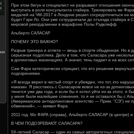
3
При этом бегун и специалист не разрывают отношения окон
0
выступать в роли консультанта стайера. Тренировать же Фара
медалей на ЧМ-2017 в Лондоне решил сосредоточиться на 
будет Гэри Ло. Они уже сотрудничали до отъезда стайера в 
мировой рекордсменки в марафоне Полы Рэдклифф.
Альберто САЛАСАР
ПОЧЕМУ ЭТО ВАЖНО?
й
Разрыв тренера и атлета — вещь в спорте обыденная. Но в 
сам
серьезная подоплека. Дело в том, что Саласара уже несколь
в допинговых махинациях. А значит, тень падает и на всех с
Сам Фара категорически отрицает, что его решение вернутьс
подозрениями.
«Я всегда верил в чистый спорт и убежден, что тот, кто нару
наказан. Я расстаюсь с Саласаром вовсе не из-за допинговы
тянется уже два года, и если бы я хотел уйти из-за этого, я 
у меня были малейшие сомнения, то я не оставался бы с Ал
(Американское антидопинговое агентство — Прим. “СЭ”) не 
обвинений», — заявил Фара.
2011 год. Мо ФАРА (справа), Альберто САЛАСАР (в центре) 
В ЧЕМ ПОДОЗРЕВАЮТ САЛАСАРА?
59-летний Саласар — один из самых авторитетных специалис