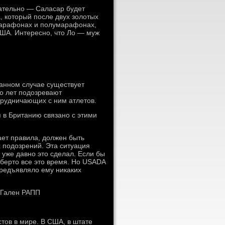
чательно — Саласар будет
, который после двух золотых
марафонах и полумарафонах,
США. Интересно, что Ло — муж
данном случае существует
ко лет подозревают
отрудничающих с ним атлетов.
я в Британию связано с этими
шает правила, должен быть
х подозрений. Эта ситуация
бы уже давно это сделал. Если бы
ьберто все это время. Но USADA
предъявляло ему никаких
и Гален РАПП
тов в мире. В США, в штате