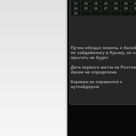
17
18
19
20
21
22
2
24
25
26
27
28
29
3
31
Путин обещал помочь с базо
по хайдайвингу в Крыму, но 
прыгать не будет
Дата первого матча на Ростов
Арене не определена
Карякин не справился с
аутсайдером