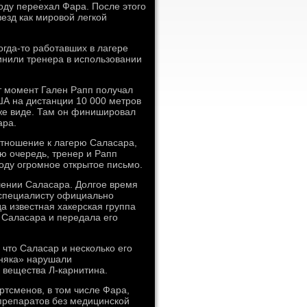
году переехал Фара. После этого
везд как мировой легкой
огда-то работавших в лагере
нили тренера в использовании
от момент Гален Рапп получал
ША на дистанции 10 000 метров
же виде. Там он финишировал
ара.
отношение к лагерю Саласара,
ю очередь, тренер и Рапп
оду огромное открытое письмо.
ении Саласара. Долгое время
, специалисту официально
а известная хакерская группа
 Саласара и передала его
 что Саласар и несколько его
рняка» нарушали
 вещества Л-карнитина.
ртсменов, в том числе Фара,
препаратов без медицинской