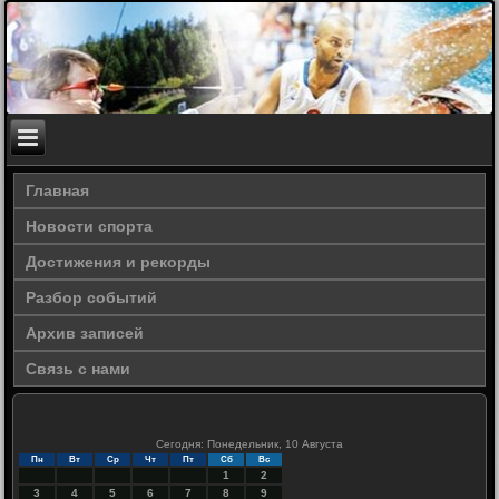
Главная
Новости спорта
Достижения и рекорды
Разбор событий
Архив записей
Связь с нами
Сегодня: Понедельник, 10 Августа
Пн
Вт
Ср
Чт
Пт
Сб
Вс
1
2
3
4
5
6
7
8
9