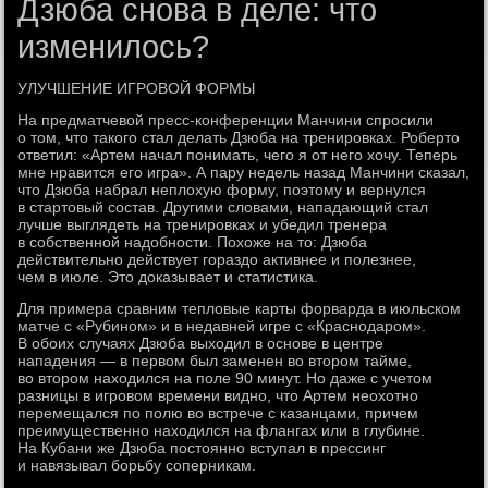
Дзюба снова в деле: что
изменилось?
УЛУЧШЕНИЕ ИГРОВОЙ ФОРМЫ
На предматчевой пресс-конференции Манчини спросили
о том, что такого стал делать Дзюба на тренировках. Роберто
ответил: «Артем начал понимать, чего я от него хочу. Теперь
мне нравится его игра». А пару недель назад Манчини сказал,
что Дзюба набрал неплохую форму, поэтому и вернулся
в стартовый состав. Другими словами, нападающий стал
лучше выглядеть на тренировках и убедил тренера
в собственной надобности. Похоже на то: Дзюба
действительно действует гораздо активнее и полезнее,
чем в июле. Это доказывает и статистика.
Для примера сравним тепловые карты форварда в июльском
матче с «Рубином» и в недавней игре с «Краснодаром».
В обоих случаях Дзюба выходил в основе в центре
нападения — в первом был заменен во втором тайме,
во втором находился на поле 90 минут. Но даже с учетом
разницы в игровом времени видно, что Артем неохотно
перемещался по полю во встрече с казанцами, причем
преимущественно находился на флангах или в глубине.
На Кубани же Дзюба постоянно вступал в прессинг
и навязывал борьбу соперникам.