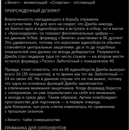
«Зенит» - всемогущий. «Спартак» - отстающий
ПРИРОЖДЕННЫЙ ДУЭЛЯНТ
Вовлеченность нападающего в борьбу отражена
и в статистике. Ни для кого не секрет, что Дзюба никогда
не боится идти в единоборства и вступать в отбор, но в матче
с «Краснодаром» он показал феноменальные цифры —
по данным InStat, форвард «Зенита» участвовал в 46 дуэлях!
Это удивительно, потому что королями единоборств обычно
становятся центральные защитники, да и то до подобных
показателей они далеко не всегда добираются. Разумеется,
Дзюба стал лидером тура по числу стыков — на втором месте
остался форвард «Тосно» Заболотный с показателем 40.
Правда, стоит отметить, что из 46 единоборств Дзюба выиграл
всего 16 (35 процентов), в то время как тот же Заболотный —
24 из своих 40. Но в данном случае это не так важно, потому
что одна из основных функций Дзюбы заключается
в отвлечении внимания защитников. Когда форвард борется
с соперником, он уже переключает на себя его внимание,
а иногда и сразу двух. Таким образом, Артем освобождает
пространство для партнеров — в первую очередь
для Кокорина, чья роль слегка изменилась по сравнению
с прошлым сезоном.
«Зенит»: тайм совершенства
ПРИМАНКА ДЛЯ ОППОНЕНТОВ