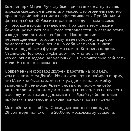
Кокорин при Мирче Луческу был привязан к флангу и лишь
изредка смещался в центр для удара. Это ограничивало его
арсенал действий и снижало эффективность. При Манчини
форвард сборной России играет повсюду — независимо
от того, где выходит изначально. Поэтому в этом сезоне
Кокорин результативен и когда отправляется на острие атаки,
и когда начинает матч на бровке. Постоянными
перемещениями Кокорин запутывает оборону, а Дзюба
помогает ему в этом, вешая на себя часть защитников.
Кстати, подобными функциями самого Кокорина наделял
Станислав Черчесов в «Динамо», но многие считают,
что основная задача нападающих — исключительно забивать
мячи. Но это не совсем так.
Современный форвард должен работать на команду,
чем и занимается Дзюба. Но он очень долго набирал форму,
что Манчини быстро заметил и усадил его на скамейку
запасных. К сентябрю Артем снова стал похож на себя
на тренировках, поэтому итальянец справедливо вернул его
в основу, и статистика доказывает — Дзюба действительно
прибавил в активности и снова приносит пользу «Зениту».
Матч «Зенит» — «Реал Сосьедад» состоится сегодня,
28 сентября, начало — в 20.00 по московскому времени.