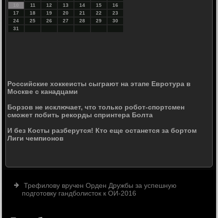
10
11
12
13
14
15
16
17
18
19
20
21
22
23
24
25
26
27
28
29
30
31
Российские хоккеисты сыграют на этапе Евротура в
Москве с канадцами
Борзов не исключает, что только робот-спортсмен
сможет побить рекорды спринтера Болта
И без Косты разберутся! Кто еще останется за бортом
Лиги чемпионов
Трефилову вручен Орден Дружбы за успешную
подготовку гандболисток к ОИ-2016