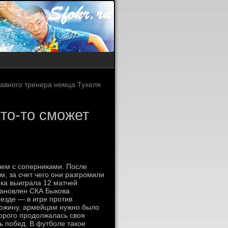
лавного тренера немца Тухеля
то-то сможет
чем с соперниками. После
, за счет чего они разгромили
ка выиграла 12 матчей
тановлен СКА Быкова
ыезде — в игре против
дюжину, армейцам нужно было
торого продолжалась своя
ь побед. В футболе такое