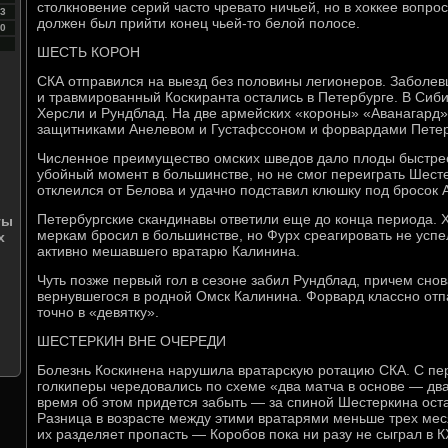
столкновение серий часто чревато ничьей, но в хоккее вопро
3
должен был прийти конец чьей-то белой полосе.
0
ШЕСТЬ КОРОН
СКА отправился на выезд без половины легионеров. Заболе
и травмированный Коскиранта остались в Петербурге. В Сиб
Херсли и Рундблад. На две армейских «короны» «Аванагард
защитниками Анелевом и Густафссоном и форвардами Петер
Численное преимущество омских шведов дало плоды быстре
убойный момент в большинстве, но не смог переиграть Шест
отклеился от Белова и удачно подставил клюшку под бросок 
Петербургские скандинавы ответили еще до конца периода. 
ты
меркам бросил в большинстве, но Фурх среагировать не успе
х
активно мешавшего вратарю Калинина.
Чуть позже первый гол в сезоне забил Рундблад, причем снов
вернувшегося в родной Омск Калинина. Форвард классно отп
точно в «девятку».
ШЕСТЕРКИН ВНЕ ОЧЕРЕДИ
Болезнь Коскинена нарушила вратарскую ротацию СКА. С пе
голкиперы чередовались по схеме «два матча в основе — два
время об этом придется забыть — за спиной Шестеркина оста
Разница в возрасте между этими вратарями меньше трех мес
их разделяет пропасть — Коробов пока ни разу не сыграл в К