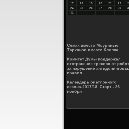
17
18
19
20
21
22
2
24
25
26
27
28
29
3
31
Семак вместо Моуринью.
Тарханов вместо Клоппа
Комитет Думы поддержал
отстранение тренера от рабо
за нарушение антидопинговы
правил
Календарь биатлонного
сезона-2017/18. Старт - 26
ноября