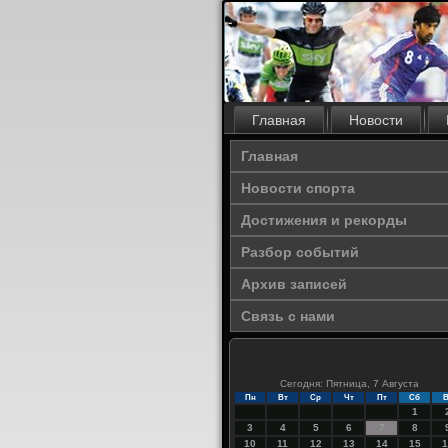
Главная
Новости
Главная
Новости спорта
Достижения и рекорды
Разбор событий
Архив записей
Связь с нами
Сегодня: Пятница, 7 Августа
Пн
Вт
Ср
Чт
Пт
Сб
В
1
3
4
5
6
7
8
10
11
12
13
14
15
1