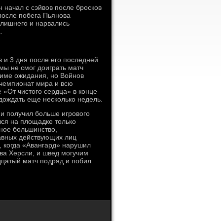
 начал с сэйвов после бросков
после побега Пьянова
лишнего и нарвались
.
 и 3 дня после его последней
мы не смог доиграть матч
име ожидания, но Войнов
 чемпионат мира и всю
 «От чистого сердца» в конце
дождать еще несколько недель.
 и получил больше игрового
лся на площадке только
тное большинство,
лавных действующих лиц
, когда «Авангард» нарушил
ва Херсли, и швед могучим
дцатый матч подряд и побил