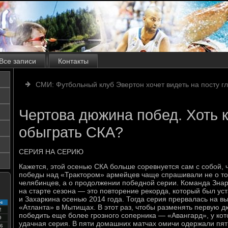
Все записи
Контакты
СМИ: Футбольный клуб Эвертон хочет видеть на посту г
Чертова дюжина побед. Хоть к
обыграть СКА?
СЕРИЯ НА СЕРИЮ
Кажется, этой осенью СКА больше соревнуется сам с собой, 
победы над «Трактором» армейцев чаще спрашивали не о том
челябинцев, а о продолжении победной серии. Команда Знар
на старте сезона — это повторение рекорда, который был ус
и Захаркина осенью 2014 года. Тогда серия прервалась на в
с
«Атланта» в Мытищах. В этот раз, чтобы разменять первую 
2
победить еще более грозного соперника — «Авангард», у ко
9
удачная серия. В пяти домашних матчах омичи одержали пят
6