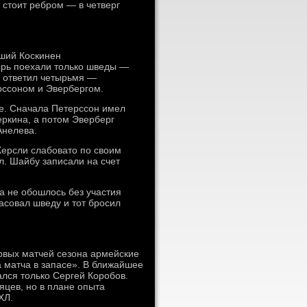
с стоит ребром — в четверг
вший Коскинен
ирь поехали только шведы —
» ответил четырьмя —
ссоном и Эвербергом.
е. Сначала Петерссон имел
еркина, а потом Эверберг
Анелева.
Херсли слабовато по своим
л. Шайбу записали на счет
а не обошлось без участия
асовал шведу и тот бросил
рвых матчей сезона армейские
 матча в запасе». В ближайшее
лся только Сергей Коробов.
яцев, но в плане опыта
ХЛ.