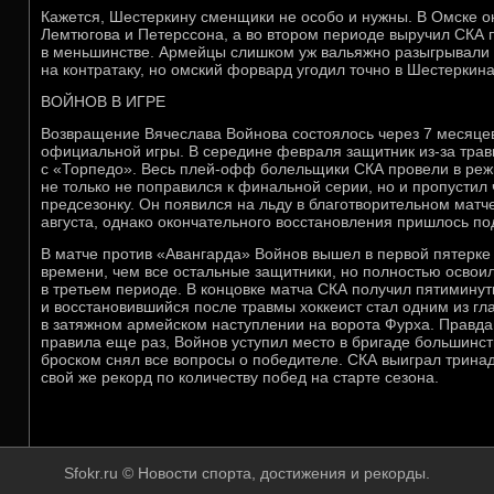
Кажется, Шестеркину сменщики не особо и нужны. В Омске он
Лемтюгова и Петерссона, а во втором периоде выручил СКА 
в меньшинстве. Армейцы слишком уж вальяжно разыгрывали 
на контратаку, но омский форвард угодил точно в Шестеркина
ВОЙНОВ В ИГРЕ
Возвращение Вячеслава Войнова состоялось через 7 месяцев
официальной игры. В середине февраля защитник из-за трав
с «Торпедо». Весь плей-офф болельщики СКА провели в реж
не только не поправился к финальной серии, но и пропустил
предсезонку. Он появился на льду в благотворительном матче
августа, однако окончательного восстановления пришлось по
В матче против «Авангарда» Войнов вышел в первой пятерке
времени, чем все остальные защитники, но полностью освои
в третьем периоде. В концовке матча СКА получил пятимину
и восстановившийся после травмы хоккеист стал одним из г
в затяжном армейском наступлении на ворота Фурха. Правда
правила еще раз, Войнов уступил место в бригаде большинст
броском снял все вопросы о победителе. СКА выиграл трина
свой же рекорд по количеству побед на старте сезона.
Sfokr.ru © Новости спорта, достижения и рекорды.