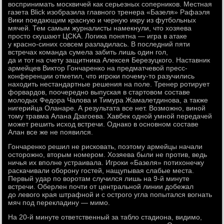
воспринимать москвичей как серьезных соперников. Местная
газета Blick изобразила главного тренера «Базеля» Рафаэля
Вики поедающим красную и черную икру из футбольных
мячей. Тем самым журналисты намекнули, что хозяева
просто скушают ЦСКА. Логика понятна — игра в атаке
у красно-синих совсем разладилась. В последний пяти
встречах команда сумела забить лишь один гол,
да и тот на счету защитника Алексея Березуцкого. Наставник
армейцев Виктор Гончаренко на предматчевой пресс-
конференции отметил, что игроки почему-то разучились
находить нестандартные решения на поле. Тренер ротирует
форвардов, поочередно выпуская в стартовом составе
молодых Федора Чалова и Тимура Жамалетдинова, а также
нигерийца Оланаре. А результата все нет. Возможно, виной
тому травма Алана Дзагоева. Хавбек одной умной передачей
может решить исход встречи. Однако в основном составе
Алан все же не появился.
Гончаренко решил не рисковать, поэтому армейцы начали
осторожно, вторым номером. Хозяева были не против, ведь
ничья их вполне устраивала. Игроки «Базеля» потихонечку
раскачивали оборону гостей, нащупывая слабые места.
Первый удар по воротам случился лишь на 9-й минуте
встречи. Оберлен почти от центральной линии добежал
до левого края штрафной и с острого угла попытался вогнать
мяч под перекладину — мимо.
На 20-й минуте ответственный за табло стадиона, видимо,