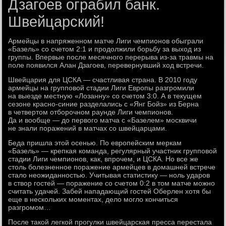
Дзагоев ограбил банк.
Швейцарский!
Армейцы в напряженном матче Лиги чемпионов обыграли
«Базель» со счетом 2:1 и продолжили борьбу за выход из
группы. Впервые после месячного перерыва из-за травмы на
поле появился Алан Дзагоев, перевернувший ход встречи.
Швейцария для ЦСКА — счастливая страна. В 2010 году
армейцы на групповой стадии Лиги Европы разгромили
на выезде местную «Лозанну» со счетом 3:0. А в текущем
сезоне красно-синие разделались с «Янг Бойз» из Берна
в четвертом отборочном раунде Лиги чемпионов.
Да и вообще — до первого матча с «Базелем» москвичи
не знали поражений в матчах со швейцарцами.
Беда пришла этой осенью. По европейским меркам
«Базель» — крепкая команда, регулярный участник групповой
стадии Лиги чемпионов, как, впрочем, и ЦСКА. Но все же
столь болезненное поражение армейцев в домашней встрече
стало неожиданностью. Учитывая статистику — ноль ударов
в створ гостей — поражение со счетом 0:2 в том матче можно
считать удачей. Забей нападающий гостей Оберлен хотя бы
еще в нескольких моментах, дело могло кончиться
разгромом…
После такой легкой прогулки швейцарская пресса перестала