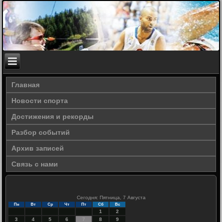
Главная
Новости спорта
Достижения и рекорды
Разбор событий
Архив записей
Связь с нами
Сегодня: Пятница, 7 Августа
Пн
Вт
Ср
Чт
Пт
Сб
Вс
1
2
3
4
5
6
7
8
9