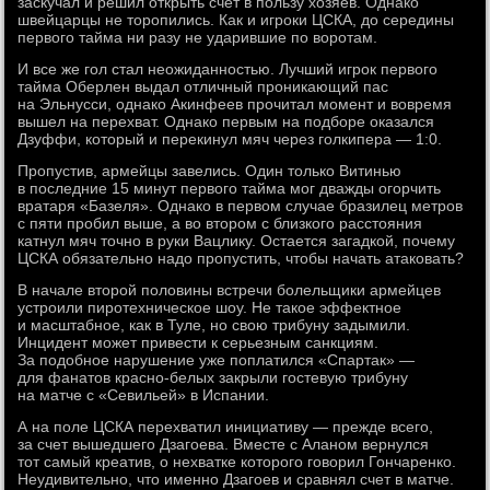
заскучал и решил открыть счет в пользу хозяев. Однако
швейцарцы не торопились. Как и игроки ЦСКА, до середины
первого тайма ни разу не ударившие по воротам.
И все же гол стал неожиданностью. Лучший игрок первого
тайма Оберлен выдал отличный проникающий пас
на Эльнусси, однако Акинфеев прочитал момент и вовремя
вышел на перехват. Однако первым на подборе оказался
Дзуффи, который и перекинул мяч через голкипера — 1:0.
Пропустив, армейцы завелись. Один только Витинью
в последние 15 минут первого тайма мог дважды огорчить
вратаря «Базеля». Однако в первом случае бразилец метров
с пяти пробил выше, а во втором с близкого расстояния
катнул мяч точно в руки Вацлику. Остается загадкой, почему
ЦСКА обязательно надо пропустить, чтобы начать атаковать?
В начале второй половины встречи болельщики армейцев
устроили пиротехническое шоу. Не такое эффектное
и масштабное, как в Туле, но свою трибуну задымили.
Инцидент может привести к серьезным санкциям.
За подобное нарушение уже поплатился «Спартак» —
для фанатов красно-белых закрыли гостевую трибуну
на матче с «Севильей» в Испании.
А на поле ЦСКА перехватил инициативу — прежде всего,
за счет вышедшего Дзагоева. Вместе с Аланом вернулся
тот самый креатив, о нехватке которого говорил Гончаренко.
Неудивительно, что именно Дзагоев и сравнял счет в матче.