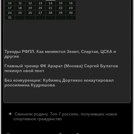
10
11
12
13
14
15
16
17
18
19
20
21
22
23
24
25
26
27
28
29
30
31
Тренды РФПЛ. Как меняются Зенит, Спартак, ЦСКА и
другие
Главный тренер ФК Арарат (Москва) Сергей Булатов
покинул свой пост
Без конкуренции: Кубинец Дортикос нокаутировал
россиянина Кудряшова
Сменили родину. Топ-7 россиян, получивших новое
спортивное гражданство