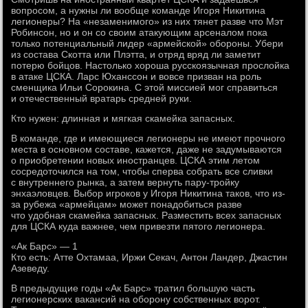
вопросом, а нужны ли вообще команде Игоря Никитина
легионеры? На «незаменимого» из них тянет разве что Мэт
Робинсон, но и он со своим атакующим арсеналом пока
только потенциальный лидер «армейской» обороны. Убери
из состава Скотта или Плэтта, и отряд вряд ли заметит
потерю бойцов. Настолько хороша русскоязычная прослойка
в атаке ЦСКА. Ларс Юханссон и вовсе призван на роль
сменщика Ильи Сорокина. С этой миссией мог справиться
и отечественный вратарь средней руки.
Кто нужен: длинная и мягкая скамейка запасных.
В команде, где и имеющиеся легионеры не имеют прочного
места в основном составе, кажется, даже не задумываются
о приобретении новых иностранцев. ЦСКА этим летом
сосредоточился на том, чтобы сперва собрать все сливки
с внутреннего рынка, а затем вернуть пару-тройку
энхаэловцев. Выбор игроков у Игоря Никитина таков, что из-
за рубежа «армейцам» может понадобиться разве
что удобная скамейка запасных. Разместить всех запасных
для ЦСКА куда важнее, чем привезти пятого легионера.
«Ак Барс» — 1
Кто есть: Атте Охтамаа, Иржи Секач, Антон Ландер, Джастин
Азеведу.
В предыдущие годы «Ак Барс» тратил большую часть
легионерских вакансий на оборону собственных ворот.