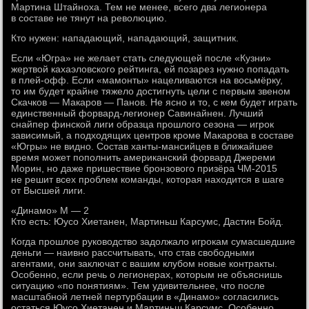
Мартина Штайноха. Тем не менее, всего два легионера
в составе не тянут на революцию.
Кто нужен: нападающий, нападающий, защитник.
Если «Югра» не желает стать следующей после «Кузни»
жертвой кахаэловского рейтинга, ей позарез нужно попадать
в плей-офф. Если «мамонты» нацеливаются на восьмёрку,
то им будет крайне тяжело достигнуть цели с первым звеном
Скачков — Макаров — Панов. Не ясно и то, с кем будет играть
единственный форвард-легионер Савинайнен. Лучший
снайпер финской лиги образца прошлого сезона — игрок
зависимый, а подходящих центров кроме Макарова в составе
«Югры» не видно. Состав ханты-мансийцев в ближайшее
время может пополнить американский форвард Джереми
Морин, но даже пришествие бронзового призёра ЧМ-2015
не решит всех проблем команды, которая находится в шаге
от Высшей лиги.
«Динамо» М — 2
Кто есть: Юусо Хиетанен, Мартиньш Карсумс, Дастин Бойд.
Когда прошлое руководство задолжало игрокам сумасшедшие
деньги — наивно рассчитывать, что став свободными
агентами, они заключат с вашим клубом новые контракты.
Особенно, если речь о легионерах, которым не объяснишь
ситуацию «по понятиям». Тем удивительнее, что после
масштабной летней пертурбации в «Динамо» согласились
остаться Юусо Хиетанен и Мартиньш Карсумс. Особенно