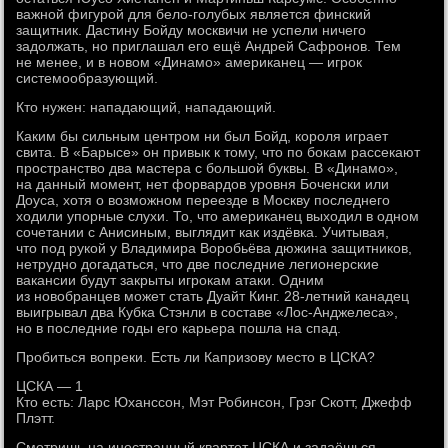
важной фигурой для бело-голубых является финский
защитник. Дастину Бойду москвичи не успели ничего
задолжать, но приглашал его ещё Андрей Сафронов. Тем
не менее, и в новом «Динамо» американец — игрок
системообразующий.
Кто нужен: нападающий, нападающий.
Каким бы сильным центром ни был Бойд, короля играет
свита. В «Барысе» он привык к тому, что по бокам рассекают
пространство два мастера с большой буквы. В «Динамо»,
на данный момент, нет форвардов уровня Боченски или
Доуса, хотя о возможном переезде в Москву последнего
ходили упорные слухи. То, что американец выходил в одном
сочетании с Анисиным, выглядит как издёвка. Учитывая,
что под рукой у Владимира Воробьёва дюжина защитников,
нетрудно догадаться, что две последние легионерские
вакансии будут закрыты игрокам атаки. Одним
из новобранцев может стать Дуайт Кинг. 28-летний канадец
выигрывал два Кубка Стэнли в составе «Лос-Анджелеса»,
но в последние годы его карьера пошла на спад.
Пробиться вопреки. Есть ли Капризову место в ЦСКА?
ЦСКА — 1
Кто есть: Ларс Юханссон, Мэт Робинсон, Грэг Скотт, Джефф
Плэтт.
Смотришь на иностранный квартет ЦСКА и задаёшься