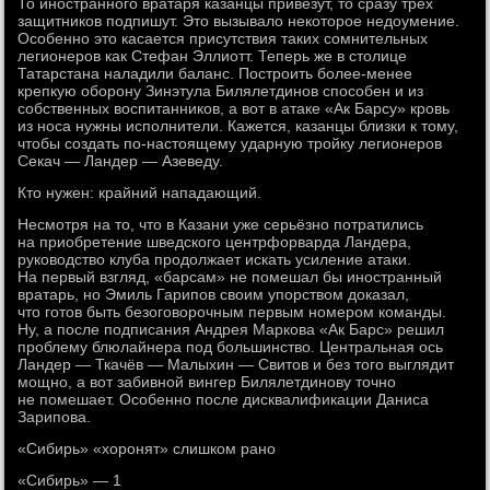
То иностранного вратаря казанцы привезут, то сразу трёх
защитников подпишут. Это вызывало некоторое недоумение.
Особенно это касается присутствия таких сомнительных
легионеров как Стефан Эллиотт. Теперь же в столице
Татарстана наладили баланс. Построить более-менее
крепкую оборону Зинэтула Билялетдинов способен и из
собственных воспитанников, а вот в атаке «Ак Барсу» кровь
из носа нужны исполнители. Кажется, казанцы близки к тому,
чтобы создать по-настоящему ударную тройку легионеров
Секач — Ландер — Азеведу.
Кто нужен: крайний нападающий.
Несмотря на то, что в Казани уже серьёзно потратились
на приобретение шведского центрфорварда Ландера,
руководство клуба продолжает искать усиление атаки.
На первый взгляд, «барсам» не помешал бы иностранный
вратарь, но Эмиль Гарипов своим упорством доказал,
что готов быть безоговорочным первым номером команды.
Ну, а после подписания Андрея Маркова «Ак Барс» решил
проблему блюлайнера под большинство. Центральная ось
Ландер — Ткачёв — Малыхин — Свитов и без того выглядит
мощно, а вот забивной вингер Билялетдинову точно
не помешает. Особенно после дисквалификации Даниса
Зарипова.
«Сибирь» «хоронят» слишком рано
«Сибирь» — 1