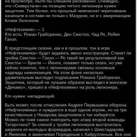
на просмотре, было бы слишком рискованно. Очевидно,
что «Северстали» на позицию пятого легионера нужен
защитник. Тем более, что прошлый чемпионат череповчане
начинали в составе не только с Мазуром, но и с американцем
Клэем Уилсоном.
«Нефтехимик» — 1
Кто есть: Роман Граборенко, Ден Секстон, Чад Ро, Робин
Ганзл.
В предстоящем сезоне, как и в прошлом, тон в игре
«Нефтехимика» будет задавать звено иностранцев. Станет ли
тройка Секстон — Ганзл — Ро такой же результативной как
Секстон — Брюле — Йюнге, покажет только сезон, но уже
сейчас понятно, что с легионерами связаны основные
надежды нижнекамцев. На этом фоне несколько
удивительным выглядит подписание Романа Граборенко.
Защитник, который не лучшим образом выглядел в минском
«Динамо», пришёл в «Нефтехимик» на роль легионера.
Кто нужен: нападающий.
Быть может, после отчисления Андрея Первышина оборона
«Нефтехимика» и нуждается в ещё одном игроке, но на три
качественные у Назарова защитников и так наберётся.
Можно ли тоже самое повторить про атаку второй команды
Татарстана? За спиной у тройки легионеров выстроилась
шеренга из молодых форвардов, начиная с Шикстадарова
и Якимова, и заканчивая Порядиным с Хайруллиным. Все они