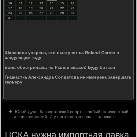
10
11
12
13
14
15
16
17
18
19
20
21
22
23
24
25
26
27
28
29
30
31
Шарапова уверена, что выступит на Roland Garros в
следующем году
Боль обострилась, но Рылов сказал: Буду биться
Гимнастка Александра Солдатова не намерена завершать
карьеру
Юрий Дудь: Казахстанский спорт - слабый, неизвестный
и эпизодический. И у него одна звезда - Головкин
ЦСКА нужна импортная лавка,