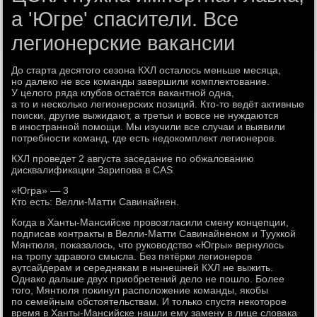
а 'Югре' спасители. Все
легионерские вакансии
До старта десятого сезона КХЛ осталось меньше месяца,
но далеко не все команды завершили комплектование.
У целого ряда клубов остаётся вакантной одна,
а то и несколько легионерских позиций. Кто-то ведёт активные
поиски, другие выжидают, а третьи и вовсе не нуждаются
в иностранной помощи. Мы изучили все случаи и выявили
потребности команд, где есть недокомплект легионеров.
КХЛ проведет 2 августа заседание по обжалованию
дисквалификации Зарипова в CAS
«Югра» — 3
Кто есть: Велли-Матти Савинайнен.
Когда в Ханты-Мансийске провозгласили смену концепции,
подписав контракты в Велли-Матти Савинайненом и Тууккой
Мянтюля, показалось, что руководство «Югры» вернулось
на тропу здравого смысла. Без пятёрки легионеров
аутсайдерам и середнякам в нынешней КХЛ не выжить.
Однако дальше двух приобретений дело не пошло. Более
того, Мянтюля покинул расположение команды, якобы
по семейным обстоятельствам. И только спустя некоторое
время в Ханты-Мансийске нашли ему замену в лице словака