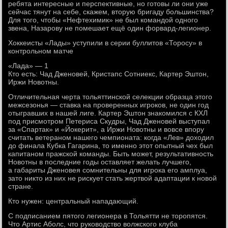
ребята интересные и перспективные, но готовы ли они уже
сейчас тянут на себе, скажем, вторую бригаду большинства?
Для того, чтобы «Нефтехимик» не был командой одного
звена, Назарову не помешает ещё один форвард-легионер.
Хоккеисты «Лады» уступили в серии буллитов «Торосу» в
контрольном матче
«Лада» — 1
Кто есть: Чад Дженовей, Кристапс Сотниекс, Картер Эштон,
Иржи Новотны.
Отличительная черта тольяттинской селекции образца этого
межсезонья — ставка на проверенных игроков, не один год
отыгравших в нашей лиге. Картер Эштон знакомился с КХЛ
под присмотром Петериса Скудры, Чад Дженовей выступал
за «Спартак» и «Йокерит», а Иржи Новотны и вовсе впору
считать ветераном нашего чемпионата: когда «Лев» доходил
до финала Кубка Гагарина, то именно этот опытный чех был
капитаном пражской команды. Быть может, результативность
Новотны в последние годы оставляет желать лучшего,
а габариты Дженовея сомнительны для игрока его амплуа,
зато никто из них не рискует стать жертвой адаптации к новой
стране.
Кто нужен: центральный нападающий.
С подписанием пятого легионера в Тольятти не торопятся.
Что Артис Аболс, что руководство волжского клуба