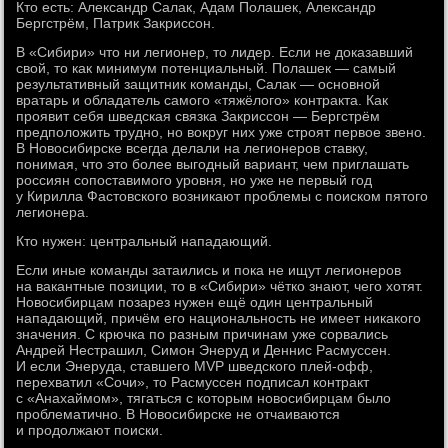
Кто есть: Александр Салак, Адам Полашек, Александр
Бергстрём, Патрик Закриссон.
В «Сибири» что ни легионер, то лидер. Если не доказавший
свой, то как минимум потенциальный. Полашек — самый
результативный защитник команды, Салак — основной
вратарь и обладатель самого «тяжёлого» контракта. Как
проявит себя шведская связка Закриссон — Бергстрём
предположить трудно, но вокруг них уже строят первое звено.
В Новосибирске всегда делали на легионеров ставку,
понимая, что это более выгодный вариант, чем приглашать
россиян сопоставимого уровня, но уже не первый год
у Кирилла Фастовского возникают проблемы с поиском пятого
легионера.
Кто нужен: центральный нападающий.
Если иные команды затаились и пока не ищут легионеров
на вакантные позиции, то в «Сибири» чётко знают, чего хотят.
Новосибирцам позарез нужен ещё один центральный
нападающий, причём его национальность не имеет никакого
значения. С крючка по разным причинам уже сорвались
Андрей Нестрашил, Симон Энеруд и Деннис Расмуссен.
И если Энеруда, ставшего MVP шведского плей-офф,
перехватил «Сочи», то Расмуссен подписал контракт
с «Анахаймом», тягаться с которым новосибирцам было
проблематично. В Новосибирске не отчаиваются
и продолжают поиски.