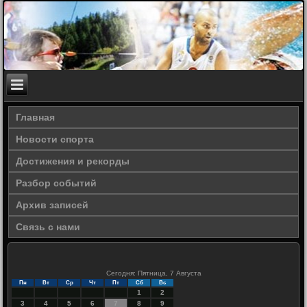
Главная
Новости спорта
Достижения и рекорды
Разбор событий
Архив записей
Связь с нами
Сегодня: Пятница, 7 Августа
Пн
Вт
Ср
Чт
Пт
Сб
Вс
1
2
3
4
5
6
7
8
9