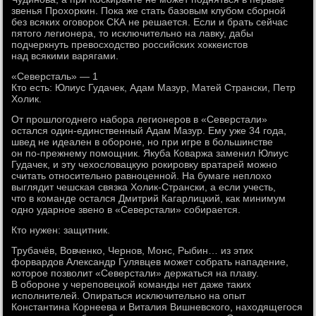
звенья Прохоркин. Пока же стать базовым клубом сборной
без всяких оговорок СКА не решается. Если и брать сейчас
пятого легионера, то исключительно на лавку, дабы
подчеркнуть превосходство российских хоккеистов
над всякими варягами.
«Северсталь» — 1
Кто есть: Юлиус Гудачек, Адам Мазур, Матей Странски, Петр
Холик.
От прошлогоднего набора легионеров в «Северстали»
остался один-единственный Адам Мазур. Ему уже 34 года,
швед не идеален в обороне, но при игре в большинстве
он по-прежнему помощник. Якуба Коваржа заменил Юлиус
Гудачек, и эту чехословацкую рокировку вратарей можно
считать относительно равноценной. На бумаге неплохо
выглядит чешская связка Холик-Странски, а если учесть,
что в команде остался Дмитрий Кагарлицкий, как минимум
одно ударное звено в «Северстали» собирается.
Кто нужен: защитник.
Трубачёв, Вовченко, Чернов, Монс, Рыбин… из этих
форвардов Александр Гулявцев может собрать нападение,
которое позволит «Северстали» держаться на плаву.
В обороне у череповецкой команды нет даже таких
исполнителей. Опираться исключительно на опыт
Константина Корнеева и Виталия Вишневского, находящегося