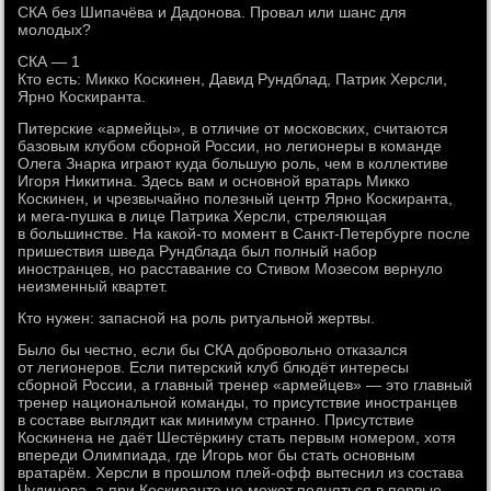
СКА без Шипачёва и Дадонова. Провал или шанс для
молодых?
СКА — 1
Кто есть: Микко Коскинен, Давид Рундблад, Патрик Херсли,
Ярно Коскиранта.
Питерские «армейцы», в отличие от московских, считаются
базовым клубом сборной России, но легионеры в команде
Олега Знарка играют куда большую роль, чем в коллективе
Игоря Никитина. Здесь вам и основной вратарь Микко
Коскинен, и чрезвычайно полезный центр Ярно Коскиранта,
и мега-пушка в лице Патрика Херсли, стреляющая
в большинстве. На какой-то момент в Санкт-Петербурге после
пришествия шведа Рундблада был полный набор
иностранцев, но расставание со Стивом Мозесом вернуло
неизменный квартет.
Кто нужен: запасной на роль ритуальной жертвы.
Было бы честно, если бы СКА добровольно отказался
от легионеров. Если питерский клуб блюдёт интересы
сборной России, а главный тренер «армейцев» — это главный
тренер национальной команды, то присутствие иностранцев
в составе выглядит как минимум странно. Присутствие
Коскинена не даёт Шестёркину стать первым номером, хотя
впереди Олимпиада, где Игорь мог бы стать основным
вратарём. Херсли в прошлом плей-офф вытеснил из состава
Чудинова, а при Коскиранте не может подняться в первые