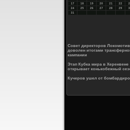
17
18
19
20
21
22
2
24
25
26
27
28
29
3
31
Совет директоров Локомотив
доволен итогами трансферно
кампании
Этап Кубка мира в Херенвене
открывает конькобежный сез
Кучеров ушел от бомбардир