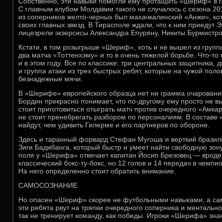
Собственно, эти навыки помогли ему протащить «Шериф» в 
С главным клубом Молдавии такого не случалось с сезона 20
из соперников желто-черных был махачкалинский «Анжи», ко
своих главных звезд. В Тирасполе ждали, что к ним приедут Э
лицезрели экзерсисы Александра Епуряну, Никиты Бурмистро
Кстати, в том розыгрыше «Шериф», хоть и не вышел из группы
два матча «Тоттенхэму» и то в очень тяжелой борьбе. Что-т
и в этом году. Все по классике: три центральных защитника,
и группа атаки из трех быстрых ребят, которые на чужой пол
безнадежные мячи.
В «Шерифе» европейского образца нет ни грамма очарован
Бордин прекрасно понимает, что по-другому ему просто не в
стоит приготовиться отыграть матч против очередного «Амкар
не стоит пренебрегать разбором по персоналиям. В составе
найдут, чем удивить Гилерме и его партнеров по обороне.
Здесь и таранный форвард Стефан Мугоша и верткий бразиле
Зиги Бадибанга, который быстр и умеет найти свободную зон
поля у «Шерифа» отвечает капитан Йосип Брезовец — врод
классический бокс-ту-бокс, но 12 голов и 14 передач в чем
На него определенно стоит обратить внимание.
САМОСОЗНАНИЕ
Но опасен «Шериф» скорее не футбольными навыками, а са
эти ребята рвут на тряпки очередного соперника и ментально
так не тренирует команду, как победы. Игроки «Шерифа» зна