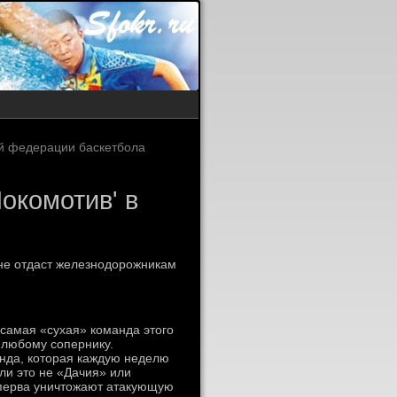
ой федерации баскетбола
Локомотив' в
 не отдаст железнодорожникам
 самая «сухая» команда этого
 любому сопернику.
анда, которая каждую неделю
ли это не «Дачия» или
сперва уничтожают атакующую