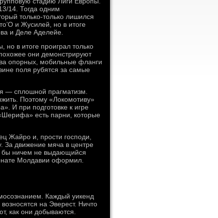
групповую стадию Лиги Европы.
13/14. Тогда одним
торый только-только лишился
то’О и Жусилей, но в итоге
ва и Деле Аделейе.
, но в итоге проиграл только
о похожее они демонстрируют
 два опорных, мобильные фланги
овине поля рубятся за самые
ия — сплошной прагматизм.
ыжить. Поэтому «Локомотиву»
а». И при подготовке к игре
 «Шерифа» есть парни, которые
ц Жайро и, прости господи,
у. За движение мяча в центре
е бы ничем не выдающийся
пионате Молдавии оформил.
мосознанием. Каждый уикенд
 возносятся на Эверест. Ничто
ют, как они добываются.