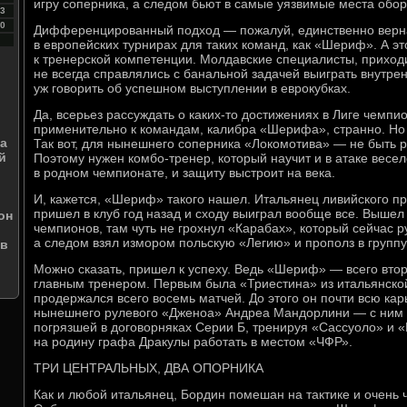
игру соперника, а следом бьют в самые уязвимые места обо
3
0
Дифференцированный подход — пожалуй, единственно верн
в европейских турнирах для таких команд, как «Шериф». А 
к тренерской компетенции. Молдавские специалисты, приход
не всегда справлялись с банальной задачей выиграть внутрен
уж говорить об успешном выступлении в еврокубках.
Да, всерьез рассуждать о каких-то достижениях в Лиге чемпи
применительно к командам, калибра «Шерифа», странно. Но 
а
Так вот, для нынешнего соперника «Локомотива» — не быть 
й
Поэтому нужен комбо-тренер, который научит и в атаке весел
в родном чемпионате, и защиту выстроит на века.
И, кажется, «Шериф» такого нашел. Итальянец ливийского п
пришел в клуб год назад и сходу выиграл вообще все. Вышел
он
чемпионов, там чуть не грохнул «Карабах», который сейчас р
а следом взял измором польскую «Легию» и прополз в группу
ов
Можно сказать, пришел к успеху. Ведь «Шериф» — всего второ
главным тренером. Первым была «Триестина» из итальянской
продержался всего восемь матчей. До этого он почти всю к
нынешнего рулевого «Дженоа» Андреа Мандорлини — с ним 
погрязшей в договорняках Серии Б, тренируя «Сассуоло» и 
на родину графа Дракулы работать в местом «ЧФР».
ТРИ ЦЕНТРАЛЬНЫХ, ДВА ОПОРНИКА
Как и любой итальянец, Бордин помешан на тактике и очень 