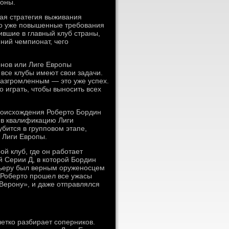
роны.
ая стратегия выживания
это уже повышенные требования
ившие в главный клуб страны,
ний чемпионат, чего
онов или Лиге Европы
все клубы имеют свои задачи.
разгромленным — это уже успех.
о играть, чтобы выносить всех
роисхождения Роберто Бордин
 в квалификацию Лиги
убится в групповом этапе,
 Лиги Европы.
й клуб, где он работает
 Серии Д, в которой Бордин
арьеру был верным оруженосцем
Роберто прошел все ужасы
«Верону», и даже отправлялся
четко разбирает соперников.