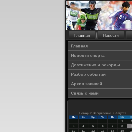
Главная
Новости
Главная
Новости спорта
Достижения и рекорды
Разбор событий
Архив записей
Связь с нами
Сегодня: Воскресенье, 9 Августа
Пн
Вт
Ср
Чт
Пт
Сб
В
1
3
4
5
6
7
8
10
11
12
13
14
15
1