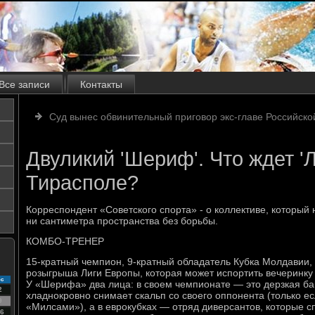
Все записи
Контакты
Суд вынес обвинительный приговор экс-главе Российск
Двуликий 'Шериф'. Что ждет '
Тирасполе?
Корреспондент «Советского спорта» - о коллективе, который
ни сантиметра пространства без борьбы.
КОМБО-ТРЕНЕР
15-кратный чемпион, 9-кратный обладатель Кубка Молдавии,
розыгрыша Лиги Европы, которая может испортить вечеринку
с
У «Шерифа» два лица: в своем чемпионате — это дерзкая б
2
хладнокровно снимает скальп со своего оппонента (только ес
9
«Милсами»), а в еврокубках — отряд диверсантов, которые 
6