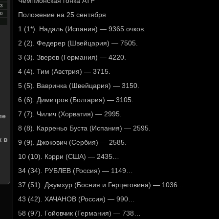
Чемпионская гонка ATP
3
0
Положение на 25 сентября
1 (1*). Надаль (Испания) — 9365 очков.
2 (2). Федерер (Швейцария) — 7505.
3 (3). Зверев (Германия) — 4220.
4 (4). Тим (Австрия) — 3715.
5 (5). Вавринка (Швейцария) — 3150.
6 (6). Димитров (Болгария) — 3105.
7 (7). Чилич (Хорватия) — 2995.
ле
и
8 (8). Карреньо Буста (Испания) — 2595.
 в
9 (9). Джокович (Сербия) — 2585.
10 (10). Кэрри (США) — 2435…
34 (34). РУБЛЕВ (Россия) — 1149…
37 (51). Джумхур (Босния и Герцеговина) — 1036…
43 (42). ХАЧАНОВ (Россия) — 990…
58 (97). Гойовчик (Германия) — 738…