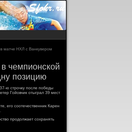
в матче НХЛ с Ванкувером
 в чемпионской
дну позицию
 37-ю строчку после победы
етер Гойовчик отыграл 39 мест
те, его соотечественник Карен
.
рство продолжает сохранять