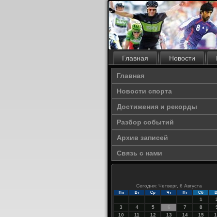
Главная
Новости
Главная
Новости спорта
Достижения и рекорды
Разбор событий
Архив записей
Связь с нами
Сегодня: Четверг, 6 Августа
Пн
Вт
Ср
Чт
Пт
Сб
В
1
3
4
5
6
7
8
10
11
12
13
14
15
1