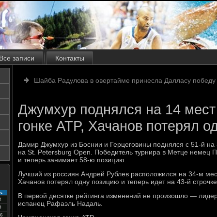
Все записи
Контакты
Шайба Радулова в овертайме принесла Далласу победу 
Джумхур поднялся на 14 мест
гонке ATP, Хачанов потерял о
Дамир Джумхур из Боснии и Герцеговины поднялся с 51-й на
на St. Petersburg Open. Победитель турнира в Метце немец П
и теперь занимает 58-ю позицию.
Лучший из россиян Андрей Рублев расположился на 34-м мес
Хачанов потерял одну позицию и теперь идет на 43-й строчке
с
В первой десятке рейтинга изменений не произошло — лиде
2
испанец Рафаэль Надаль.
9
6