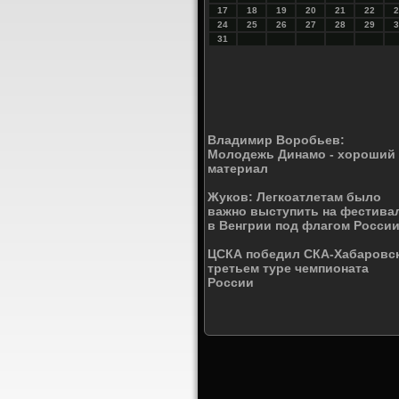
17
18
19
20
21
22
2
24
25
26
27
28
29
3
31
Владимир Воробьев:
Молодежь Динамо - хороший
материал
Жуков: Легкоатлетам было
важно выступить на фестива
в Венгрии под флагом Росси
ЦСКА победил СКА-Хабаровск
третьем туре чемпионата
России