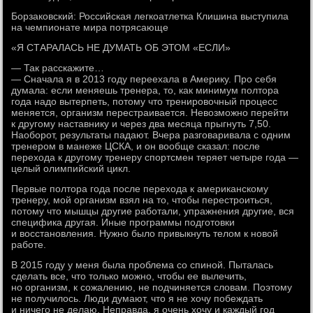
Борзаковский: Российская легкоатлетка Клишина выступила
на чемпионате мира потрясающе
«Я СТАРАЛАСЬ НЕ ДУМАТЬ ОБ ЭТОМ «ЕСЛИ»
— Так расскажите…
— Сначала я в 2013 году переехала в Америку. Про себя
думала: если меняешь тренера, то, как минимум полтора
года надо вытерпеть, потому что тренировочный процесс
меняется, организм перестраивается. Невозможно перейти
к другому наставнику и через два месяца прыгнуть 7,50.
Наоборот, результаты падают. Вчера разговаривала с одним
тренером в манеже ЦСКА, и он вообще сказал: после
перехода к другому тренеру спортсмен теряет четыре года —
целый олимпийский цикл.
Первые полтора года после перехода к американскому
тренеру, мой организм взял на то, чтобы перестроиться,
потому что мышцы другие работали, упражнения другие, вся
специфика другая. Иные программы подготовки
и восстановления. Нужно было привыкнуть телом к новой
работе.
В 2015 году у меня была проблема со спиной. Пыталась
сделать все, что только можно, чтобы ее вылечить,
но организм, к сожалению, не подчиняется словам. Поэтому
не получилось. Люди думают, что я не хочу побеждать
и ничего не делаю. Неправда, я очень хочу и каждый год