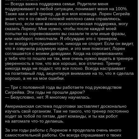
— Всегда важна поддержка семьи. Родители меня
поддерживают в любой ситуации, понимают меня на 100%.
Также как и мой тренер, да вся моя команда. Лорен Сигрейв
знает, что я со своей головой неплохо сама справляюсь.
Конечно, если мне важна психологическая поддержка, могу
сказать Лорену: Мне нужно, чтобы после каждой моей
попытки на соревнованиях вы сказали те или иные фразы,
или наоборот, помолчали. Я обсуждаю это с тренером,
и он всегда прислушивается, никогда не спорит. Если он видит,
что я озвучила разумную идею, и это мне помогает, Лорен
соглашается с моими доводами. Когда на соревнованиях
у тебя что-то пошло не так, мне очень нужно видеть в тренере
уверенность в том, что все хорошо, все отлично. Тренер
никогда вида не подаст, что все плохо. Всегда настраивает
на позитивный лад, акцентируя внимание на то, что я сделала
хорошо, а не на мои ошибки.
— Три с половиной года вы работаете под руководством
Сигрейва. Эти годы не прошли даром?
— Безусловно, нет. Я многому научилась.
Американская система подготовки заставляет досконально
изучать свой организм. Там не такого, что тренер постоянно
ходит за тобой по пятам, дает команды, и ты как робот
на автомате что-то делаешь.
За эти годы работы с Лореном я проделала очень много
самостоятельной работы. Он всегда спрашивает о твоих