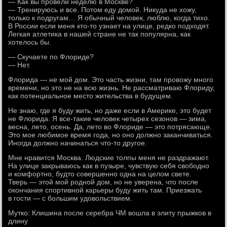
— Как вы провели неделю в Москве?
— Тренируюсь и все. Потом еду домой. Никуда не хожу,
только к подругам… Я обычный человек, люблю, когда тихо.
В России если меня кто-то узнает на улице, редко подходят.
Легкая атлетика в нашей стране не так популярна, как
хотелось бы.
— Скучаете по Флориде?
— Нет.
Флорида — не мой дом. Это часть жизни, там провожу много
времени, но это не на всю жизнь. Не рассматриваю Флориду,
как потенциальное место жительства в будущем.
Не знаю, где я буду жить, но даже если в Америке, это будет
не Флорида. Я все-такие человек четырех сезонов — зима,
весна, лето, осень. Да, лето во Флориде — это потрясающе.
Это мое любимое время года, но оно должно заканчиваться.
Иногда должно начинаться что-то другое.
Мне нравится Москва. Людские толпы меня не раздражают.
На улице закрываюсь как в пузыре, чувствую себя свободно
и комфортно, будто совершенно одна на целом свете.
Тверь — этой мой родной дом, но не уверена, что после
окончания спортивной карьеры буду жить там. Приезжать
в гости — с большим удовольствием.
Мутко: Клишина после серебра ЧМ вошла в элиту прыжков в
длину