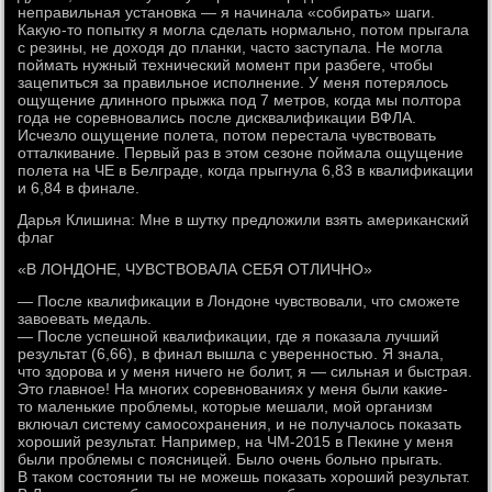
неправильная установка — я начинала «собирать» шаги.
Какую-то попытку я могла сделать нормально, потом прыгала
с резины, не доходя до планки, часто заступала. Не могла
поймать нужный технический момент при разбеге, чтобы
зацепиться за правильное исполнение. У меня потерялось
ощущение длинного прыжка под 7 метров, когда мы полтора
года не соревновались после дисквалификации ВФЛА.
Исчезло ощущение полета, потом перестала чувствовать
отталкивание. Первый раз в этом сезоне поймала ощущение
полета на ЧЕ в Белграде, когда прыгнула 6,83 в квалификации
и 6,84 в финале.
Дарья Клишина: Мне в шутку предложили взять американский
флаг
«В ЛОНДОНЕ, ЧУВСТВОВАЛА СЕБЯ ОТЛИЧНО»
— После квалификации в Лондоне чувствовали, что сможете
завоевать медаль.
— После успешной квалификации, где я показала лучший
результат (6,66), в финал вышла с уверенностью. Я знала,
что здорова и у меня ничего не болит, я — сильная и быстрая.
Это главное! На многих соревнованиях у меня были какие-
то маленькие проблемы, которые мешали, мой организм
включал систему самосохранения, и не получалось показать
хороший результат. Например, на ЧМ-2015 в Пекине у меня
были проблемы с поясницей. Было очень больно прыгать.
В таком состоянии ты не можешь показать хороший результат.