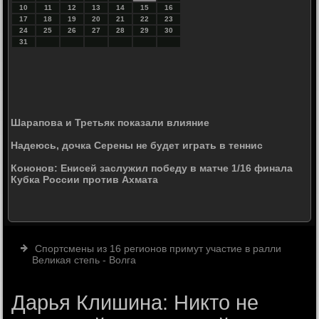
10
11
12
13
14
15
16
17
18
19
20
21
22
23
24
25
26
27
28
29
30
31
Шарапова и Третьяк показали влияние
Надеюсь, дочка Серены не будет играть в теннис
Кононов: Енисей заслужил победу в матче 1/16 финала
Кубка России против Ахмата
Спортсмены из 16 регионов примут участие в ралли
Великая степь - Волга
Дарья Клишина: Никто не