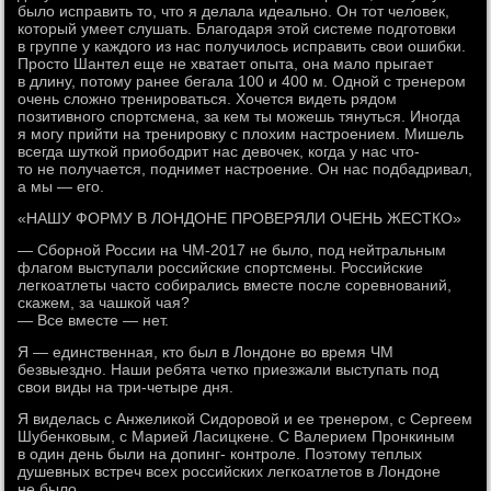
было исправить то, что я делала идеально. Он тот человек,
который умеет слушать. Благодаря этой системе подготовки
в группе у каждого из нас получилось исправить свои ошибки.
Просто Шантел еще не хватает опыта, она мало прыгает
в длину, потому ранее бегала 100 и 400 м. Одной с тренером
очень сложно тренироваться. Хочется видеть рядом
позитивного спортсмена, за кем ты можешь тянуться. Иногда
я могу прийти на тренировку с плохим настроением. Мишель
всегда шуткой приободрит нас девочек, когда у нас что-
то не получается, поднимет настроение. Он нас подбадривал,
а мы — его.
«НАШУ ФОРМУ В ЛОНДОНЕ ПРОВЕРЯЛИ ОЧЕНЬ ЖЕСТКО»
— Сборной России на ЧМ-2017 не было, под нейтральным
флагом выступали российские спортсмены. Российские
легкоатлеты часто собирались вместе после соревнований,
скажем, за чашкой чая?
— Все вместе — нет.
Я — единственная, кто был в Лондоне во время ЧМ
безвыездно. Наши ребята четко приезжали выступать под
свои виды на три-четыре дня.
Я виделась с Анжеликой Сидоровой и ее тренером, с Сергеем
Шубенковым, с Марией Ласицкене. С Валерием Пронкиным
в один день были на допинг- контроле. Поэтому теплых
душевных встреч всех российских легкоатлетов в Лондоне
не было.