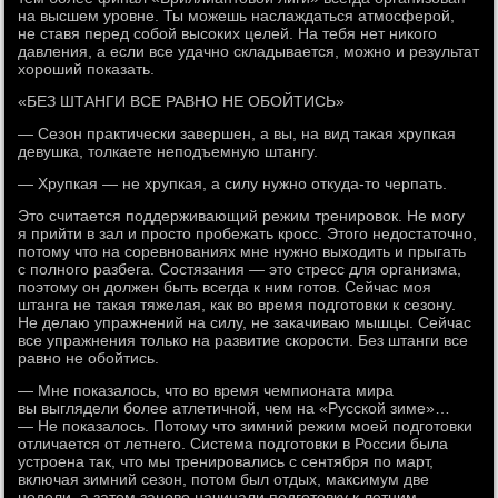
на высшем уровне. Ты можешь наслаждаться атмосферой,
не ставя перед собой высоких целей. На тебя нет никого
давления, а если все удачно складывается, можно и результат
хороший показать.
«БЕЗ ШТАНГИ ВСЕ РАВНО НЕ ОБОЙТИСЬ»
— Сезон практически завершен, а вы, на вид такая хрупкая
девушка, толкаете неподъемную штангу.
— Хрупкая — не хрупкая, а силу нужно откуда-то черпать.
Это считается поддерживающий режим тренировок. Не могу
я прийти в зал и просто пробежать кросс. Этого недостаточно,
потому что на соревнованиях мне нужно выходить и прыгать
с полного разбега. Состязания — это стресс для организма,
поэтому он должен быть всегда к ним готов. Сейчас моя
штанга не такая тяжелая, как во время подготовки к сезону.
Не делаю упражнений на силу, не закачиваю мышцы. Сейчас
все упражнения только на развитие скорости. Без штанги все
равно не обойтись.
— Мне показалось, что во время чемпионата мира
вы выглядели более атлетичной, чем на «Русской зиме»…
— Не показалось. Потому что зимний режим моей подготовки
отличается от летнего. Система подготовки в России была
устроена так, что мы тренировались с сентября по март,
включая зимний сезон, потом был отдых, максимум две
недели, а затем заново начинали подготовку к летним