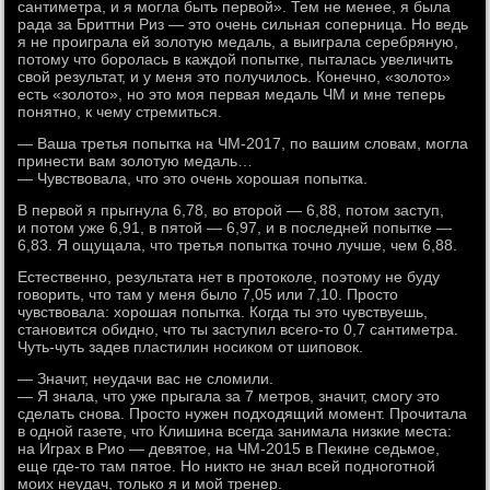
сантиметра, и я могла быть первой». Тем не менее, я была
рада за Бриттни Риз — это очень сильная соперница. Но ведь
я не проиграла ей золотую медаль, а выиграла серебряную,
потому что боролась в каждой попытке, пыталась увеличить
свой результат, и у меня это получилось. Конечно, «золото»
есть «золото», но это моя первая медаль ЧМ и мне теперь
понятно, к чему стремиться.
— Ваша третья попытка на ЧМ-2017, по вашим словам, могла
принести вам золотую медаль…
— Чувствовала, что это очень хорошая попытка.
В первой я прыгнула 6,78, во второй — 6,88, потом заступ,
и потом уже 6,91, в пятой — 6,97, и в последней попытке —
6,83. Я ощущала, что третья попытка точно лучше, чем 6,88.
Естественно, результата нет в протоколе, поэтому не буду
говорить, что там у меня было 7,05 или 7,10. Просто
чувствовала: хорошая попытка. Когда ты это чувствуешь,
становится обидно, что ты заступил всего-то 0,7 сантиметра.
Чуть-чуть задев пластилин носиком от шиповок.
— Значит, неудачи вас не сломили.
— Я знала, что уже прыгала за 7 метров, значит, смогу это
сделать снова. Просто нужен подходящий момент. Прочитала
в одной газете, что Клишина всегда занимала низкие места:
на Играх в Рио — девятое, на ЧМ-2015 в Пекине седьмое,
еще где-то там пятое. Но никто не знал всей подноготной
моих неудач, только я и мой тренер.