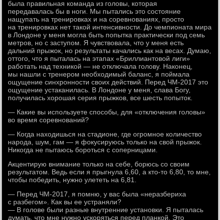
была правильная команда из головы, которая
передавалась бы в ноги. Мы пытались это состояние
нащупать на тренировках и на соревнованиях, просто
на тренировках нет такой интенсивности. До чемпионата мира
в Лондоне у меня могла быть попытка практически под семь
метров, но с заступом. Я чувствовала, что у меня есть
дальний прыжок, но результаты качались как на весах. Думаю,
оттого, что я пыталась на этапах «Бриллиантовой лиги»
работать над техникой — не отключала голову. Наконец,
мы нашли с тренером необходимый баланс, я поймала
ощущение синхронности своих действий. Перед ЧМ-2017 это
ощущение устаканилась. В Лондоне у меня, слава Богу,
получилась хорошая серия прыжков, все шесть попыток.
— Какие вы используете способы, для «отключения головы»
во время соревнований?
— Когда находишься на стадионе, где огромное количество
народа, шум, гам — я фокусируюсь только на свой прыжок.
Никогда не пытаюсь бороться с соперницами.
Акцентирую внимание только на себе, борюсь со своим
результатом. Ведь если я прыгнула 6,60, а кто-то 6,80, то мне,
чтобы победить, нужно улететь на 6,81.
— Перед ЧМ-2017, я помню, у вас была «неразбериха
с разбегом». Как вы ее устраняли?
— В голове были разные внутренние установки. Я пыталась
думать, что мне нужно ускоряться перед планкой. Это