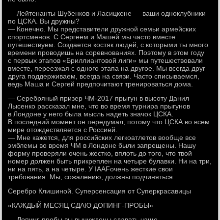
— Лейтенанты Шубенков и Ласицкене — ваши одноклубники
по ЦСКА. Вы дружны?
— Конечно. Мы представители дружной семьи армейских
спортсменов. С Сергеем и Машей мы часто вместе
путешествуем. Создается костяк людей, с которыми ты много
времени проводишь на соревнованиях. Поэтому в этом году
с первых этапов «Бриллиантовой лиги» мы путешествовали
вместе, переезжая с одного этапа на другое. Мы всегда друг
друга поддерживаем, всегда на связи. Часто списываемся,
ведь Маша и Сергей предпочитают тренироваться дома.
— Серебряный призер ЧМ-2017 прыгун в высоту Данил
Лысенко рассказал мне, что во время турнира прыгунов
в Лондоне у него была мысль надеть значок ЦСКА.
В последний момент он передумал, потому что ЦСКА во всем
мире отождествляется с Россией.
— Мне кажется, для российских легкоатлетов вообще все
эмблемы во время ЧМ в Лондоне были запрещены. Нашу
форму проверяли очень жестко, вплоть до того, что твой
номер должен быть прикреплен на четыре булавки. Ни на три,
ни на пять, а на четыре. У IAAFочень жесткие свои
требования. Мы, сожалению, должны подчиняться.
Серебро Клишиной. Суперсенсация от Суперкрасавицы
«КАЖДЫЙ МЕСЯЦ СДАЮ ДОПИНГ-ПРОБЫ»
— Допинг-пробы вы вынуждены сдавать чаще,