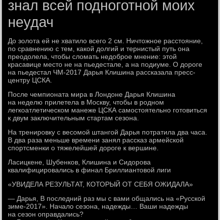
знал всей подноготной моих
неудач
До золота ей не хватило всего 2 см. Ничтожное расстояние,
по сравнению с тем, какой долгий и тернистый путь она
преодолела, чтобы сломать недоброе мнение: этой
красавице место не на пьедестале, а на подиуме. О дороге
на пьедестал ЧМ-2017 Дарья Клишина рассказала пресс-
центру ЦСКА.
После чемпионата мира в Лондоне Дарья Клишина
на неделю прилетела в Москву, чтобы в родном
легкоатлетическом манеже ЦСКА самостоятельно готовиться
к двум заключительным стартам сезона.
На тренировку с весомой штангой Дарья потратила два часа.
В два раза меньше времени занял рассказ армейской
спортсменки о тяжелейшей дороге к вершине.
Ласицкене, Шубенков, Клишина и Сидорова
квалифицировались в финал Бриллиантовой лиги
«УВИДЕЛА РЕЗУЛЬТАТ, КОТОРЫЙ ОТ СЕБЯ ОЖИДАЛА»
— Дарья, В последний раз мы с вами общались на «Русской
зиме-2017». Начало сезона, надежды… Ваши надежды
на сезон оправдались?