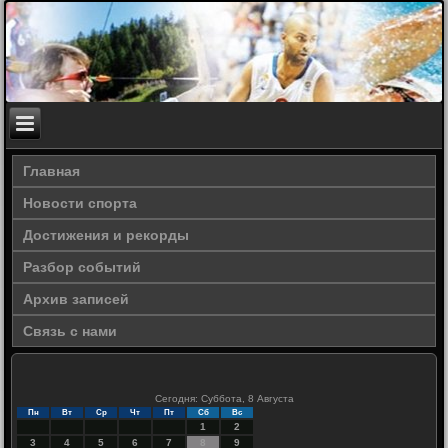
Главная
Новости спорта
Достижения и рекорды
Разбор событий
Архив записей
Связь с нами
Сегодня: Суббота, 8 Августа
Пн
Вт
Ср
Чт
Пт
Сб
Вс
1
2
3
4
5
6
7
8
9