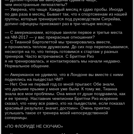
чем иностранные легкоатлеты?
— Уверена, что чаще. Каждый месяц я сдаю пробы. Иногда
по два раза в месяц. Бывает так, что к спортсменам из нашей
группы, которые тренируются под руководством Сигрейва,
допинг-офицеры приезжают раз в три-четыре месяца.
— С американками, которые заняли первое и третье места
на ЧМ-2017 — у вас прекрасные отношения?
— С Тианной Бартолеттой мы тренировались вместе,
и прониклись теплом дружеским. До сих пор переписываемся,
несмотря на то, что теперь готовимся к стартам у разных
тренеров. Часто встречаемся. С Бриттни Риз
я не тренировалась, и контактировать мы начали недавно.
Нормальное общение.
— Американок не удивило, что в Лондоне вы вместе с ними
поднялись на пьедестал ЧМ?
— Нет. Они не первый год со мной прыгают. Обе знали,
что дальние прыжки у меня уже были. К тому же, Тианна
знала все мои проблемы. Она меня от души поздравила, как
и ее тренер. Наставник чемпионки Бриттни Риз искренне
сказал, что «ему все равно, кто на пьедестале, если показал
красивый результат, значит, достоин». Очень приятно
услышать такое от тренера моей непосредственной
соперницы.
«ПО ФЛОРИДЕ НЕ СКУЧАЮ»