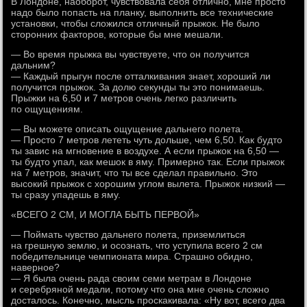
В Лондоне, наоборот, чувствовала себя отлично, мне просто
надо было попасть на планку, выполнить все технические
установки, чтобы сложился отличный прыжок. Не было
сторонних факторов, которые бы мне мешали.
— Во время прыжка вы чувствуете, что он получится
дальним?
— Каждый прыгун после отталкивания знает, хороший ли
получится прыжок. За долю секунды ты это понимаешь.
Прыжки на 6,50 и 7 метров очень легко различить
по ощущениям.
— Вы можете описать ощущение дальнего полета.
— Просто 7 метров лететь чуть дольше, чем 6,50. Как будто
ты завис на мгновение в воздухе. А если прыжок на 6,50 —
ты будто упал, как мешок в яму. Примерно так. Если прыжок
на 7 метров, значит, что ты все сделал правильно. Это
высокий прыжок с хорошим углом вылета. Прыжок низкий —
ты сразу упадешь в яму.
«ВСЕГО 2 СМ, И МОГЛА БЫТЬ ПЕРВОЙ»
— Поймать чувство дальнего полета, приземлиться
на грешную землю, и осознать, что уступила всего 2 см
победительнице чемпионата мира. Страшно обидно,
наверное?
— Я была очень рада своим семи метрам в Лондоне
и серебряной медали, потому что она мне очень сложно
досталось. Конечно, мысль проскакивала: «Ну вот, всего два