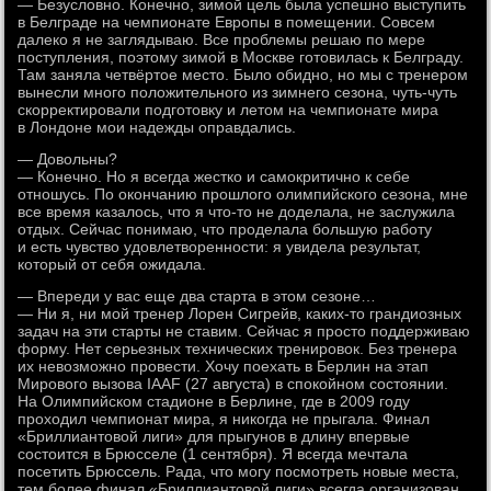
— Безусловно. Конечно, зимой цель была успешно выступить
в Белграде на чемпионате Европы в помещении. Совсем
далеко я не заглядываю. Все проблемы решаю по мере
поступления, поэтому зимой в Москве готовилась к Белграду.
Там заняла четвёртое место. Было обидно, но мы с тренером
вынесли много положительного из зимнего сезона, чуть-чуть
скорректировали подготовку и летом на чемпионате мира
в Лондоне мои надежды оправдались.
— Довольны?
— Конечно. Но я всегда жестко и самокритично к себе
отношусь. По окончанию прошлого олимпийского сезона, мне
все время казалось, что я что-то не доделала, не заслужила
отдых. Сейчас понимаю, что проделала большую работу
и есть чувство удовлетворенности: я увидела результат,
который от себя ожидала.
— Впереди у вас еще два старта в этом сезоне…
— Ни я, ни мой тренер Лорен Сигрейв, каких-то грандиозных
задач на эти старты не ставим. Сейчас я просто поддерживаю
форму. Нет серьезных технических тренировок. Без тренера
их невозможно провести. Хочу поехать в Берлин на этап
Мирового вызова IAAF (27 августа) в спокойном состоянии.
На Олимпийском стадионе в Берлине, где в 2009 году
проходил чемпионат мира, я никогда не прыгала. Финал
«Бриллиантовой лиги» для прыгунов в длину впервые
состоится в Брюсселе (1 сентября). Я всегда мечтала
посетить Брюссель. Рада, что могу посмотреть новые места,
тем более финал «Бриллиантовой лиги» всегда организован