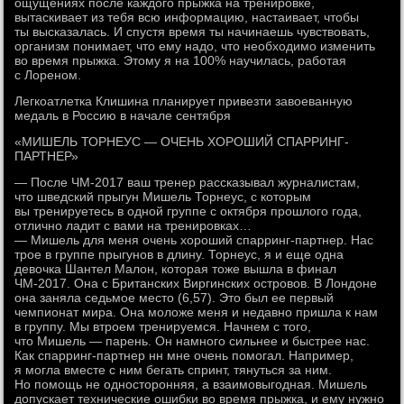
ощущениях после каждого прыжка на тренировке,
вытаскивает из тебя всю информацию, настаивает, чтобы
ты высказалась. И спустя время ты начинаешь чувствовать,
организм понимает, что ему надо, что необходимо изменить
во время прыжка. Этому я на 100% научилась, работая
с Лореном.
Легкоатлетка Клишина планирует привезти завоеванную
медаль в Россию в начале сентября
«МИШЕЛЬ ТОРНЕУС — ОЧЕНЬ ХОРОШИЙ СПАРРИНГ-
ПАРТНЕР»
— После ЧМ-2017 ваш тренер рассказывал журналистам,
что шведский прыгун Мишель Торнеус, с которым
вы тренируетесь в одной группе с октября прошлого года,
отлично ладит с вами на тренировках…
— Мишель для меня очень хороший спарринг-партнер. Нас
трое в группе прыгунов в длину. Торнеус, я и еще одна
девочка Шантел Малон, которая тоже вышла в финал
ЧМ-2017. Она с Британских Виргинских островов. В Лондоне
она заняла седьмое место (6,57). Это был ее первый
чемпионат мира. Она моложе меня и недавно пришла к нам
в группу. Мы втроем тренируемся. Начнем с того,
что Мишель — парень. Он намного сильнее и быстрее нас.
Как спарринг-партнер нн мне очень помогал. Например,
я могла вместе с ним бегать спринт, тянуться за ним.
Но помощь не односторонняя, а взаимовыгодная. Мишель
допускает технические ошибки во время прыжка, и ему нужно