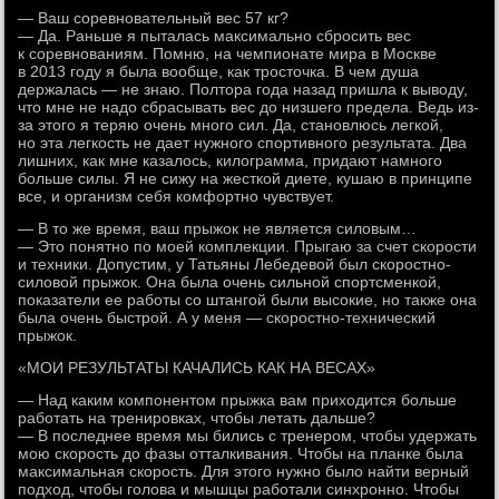
— Ваш соревновательный вес 57 кг?
— Да. Раньше я пыталась максимально сбросить вес
к соревнованиям. Помню, на чемпионате мира в Москве
в 2013 году я была вообще, как тросточка. В чем душа
держалась — не знаю. Полтора года назад пришла к выводу,
что мне не надо сбрасывать вес до низшего предела. Ведь из-
за этого я теряю очень много сил. Да, становлюсь легкой,
но эта легкость не дает нужного спортивного результата. Два
лишних, как мне казалось, килограмма, придают намного
больше силы. Я не сижу на жесткой диете, кушаю в принципе
все, и организм себя комфортно чувствует.
— В то же время, ваш прыжок не является силовым…
— Это понятно по моей комплекции. Прыгаю за счет скорости
и техники. Допустим, у Татьяны Лебедевой был скоростно-
силовой прыжок. Она была очень сильной спортсменкой,
показатели ее работы со штангой были высокие, но также она
была очень быстрой. А у меня — скоростно-технический
прыжок.
«МОИ РЕЗУЛЬТАТЫ КАЧАЛИСЬ КАК НА ВЕСАХ»
— Над каким компонентом прыжка вам приходится больше
работать на тренировках, чтобы летать дальше?
— В последнее время мы бились с тренером, чтобы удержать
мою скорость до фазы отталкивания. Чтобы на планке была
максимальная скорость. Для этого нужно было найти верный
подход, чтобы голова и мышцы работали синхронно. Чтобы