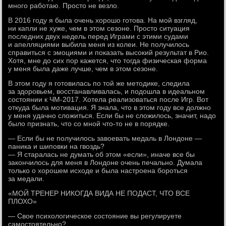
много работаю. Просто не везло.
В 2016 году я была очень хорошо готова. На мой взгляд,
ни капли не хуже, чем в этом сезоне. Просто ситуация
последних двух недель перед Играми с этими судами
и апелляциями выбила меня из колеи. Не получилось
справиться с эмоциями и показать высокий результат в Рио.
Хотя, мне до сих пор кажется, что тогда физическая форма
у меня была даже лучше, чем в этом сезоне.
В этом году я готовилась по той же методике, следила
за здоровьем, восстанавливалась, и подошла в идеальном
состоянии к ЧМ-2017. Хотела реализоваться после Игр. Вот
откуда была мотивация. Я знала, что в этом году все должно
у меня удачно сложиться. Если бы не сложилось, значит, надо
было признать, что со мной что-то не в порядке.
— Если бы не получилось завоевать медаль в Лондоне —
паника и шиповки на гвоздь?
— Я старалась не думать об этом «если», иначе все бы
закончилось для меня в Лондоне очень печально. Думала
только о хорошем исходе и была настроена бороться
за медали.
«МОЙ ТРЕНЕР НИКОГДА ВИДА НЕ ПОДАСТ, ЧТО ВСЕ
ПЛОХО»
— Свое психологическое состояние вы регулируете
самостоятельно?