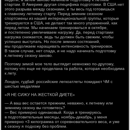
стартам. В Америке другая специфика подготовки. В США нет
этого разрыва между сезонами, и ты весь год готовишься
к главному летнему старту. Перед зимним сезоном
спортсмены из нашей интернациональной группы, которые
тренируются в США, не делают так много упражнений, как
перед летом. Мы начинаем тренироваться в октябре,
и постепенно увеличиваем нагрузку. Да, перед стартами
нагрузка снижается, ведь ты должен быть свежим, чтобы
успешно выступать. Но после зимних состязаний,
мы продолжаем наращивать интенсивность тренировок.
В таком случае, нет спада, и не надо начинать подготовку
к летнему сезону заново.
Поэтому зимой мое тело выглядит немножко по-другому,
потому что еще не проделана та работа, которая необходима
к лету.
Лондон, гудбай: российские легкоатлеты покидают ЧМ с
шестью медалями
«Я НЕ СИЖУ НА ЖЕСТКОЙ ДИЕТЕ»
— А ваш вес остается прежним, неважно, к летнему или
зимнему сезону вы готовитесь?
— Вес примерно одинаковый. Когда я тренируюсь
в подготовительные месяцы, ноябрь-декабрь, у меня
примерно +3 килограмма от соревновательного веса, и уже
к сезону я подхожу без проблем.