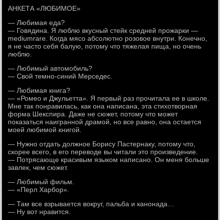
АНКЕТА «ЛЮБИМОЕ»
— Любимая еда?
— Говядина. Я люблю вкусный стейк средней прожарки —
mediumrare. Когда мясо абсолютно розовое внутри. Конечно,
я не часто себя балую, потому что тяжелая пища, но очень
люблю.
— Любимый автомобиль?
— Свой темно-синий Мерседес.
— Любимая книга?
— «Ромео и Джульетта». Я первый раз прочитала ее в школе.
Мне так понравилась, как она написана, эта стихотворная
форма Шекспира. Даже не сюжет, потому что может
показаться наигранной драмой, но все равно, она остается
моей любимой книгой.
— Нужно отдать должное Борису Пастернаку, потому что,
скорее всего, в его переводе вы читали это произведение.
— Потрясающе красивым языком написано. Он меня больше
завлек, чем сюжет.
— Любимый фильм.
— «Перл Харбор».
— Там все взрывается вокруг, пальба и канонада…
— Ну вот нравится.