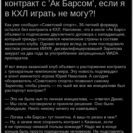
контракт с 'Ак Барсом', если я
в КХЛ играть не могу?!
Как уже сообщал «Советский спорт», 36-летний форвард
остался без контракта в КХЛ. Напомню, что в июле «Ак Барс»
объявил о подписании двухлетнего договора с нападающим,
который трижды становился чемпионом страны в составе
казанского клуба. Однако вскоре вслед за этим последовало
жесткое решение ИИХФ, дисквалифицировавшей Зарипова
аккурат на два года за употребление запрещенных WADA
препаратов.
И вот вчера казанский клуб объявил о расторжении контракта
с трехкратным чемпионом мира. Эту новость подтвердил
и агент именитого игрока Юрий Николаев. А сегодня
обозреватель «Советского спорта» позвонил самому
Зарипову, чтобы узнать — по чьей же все же инициативе был
расторгнут контракт?
— Это не была чья-то личная инициатива, — ответил Данис.
— Мы сели, поговорили и приняли решение. Оно было
обоюдным. Никто никому ничего не навязывал.
— Логика «Ак Барса» тут понятна. А ваш-то резон в чем?
— Ну, а зачем мне сохранять контракт с Казанью, если
я не приношу никакой пользы команде? Надо же в конце
концов быть просто порядочным человеком. Не подставлять