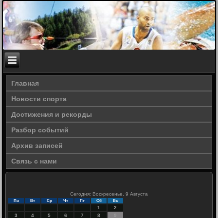
Главная
Новости спорта
Достижения и рекорды
Разбор событий
Архив записей
Связь с нами
Сегодня: Воскресенье, 9 Августа
Пн
Вт
Ср
Чт
Пт
Сб
Вс
1
2
3
4
5
6
7
8
9