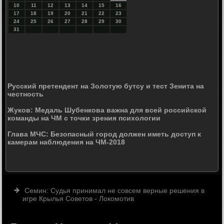
10
11
12
13
14
15
16
17
18
19
20
21
22
23
24
25
26
27
28
29
30
31
Русский претендент на Золотую бутсу и тест Зенита на
честность
Жуков: Медаль Шубенкова важна для всей российской
команды на ЧМ с точки зрения психологии
Глава МЧС: Безопасный город должен иметь доступ к
камерам наблюдения на ЧМ-2018
Семин: Судья принимал не совсем верные решения в
игре Крылья Советов - Локомотив