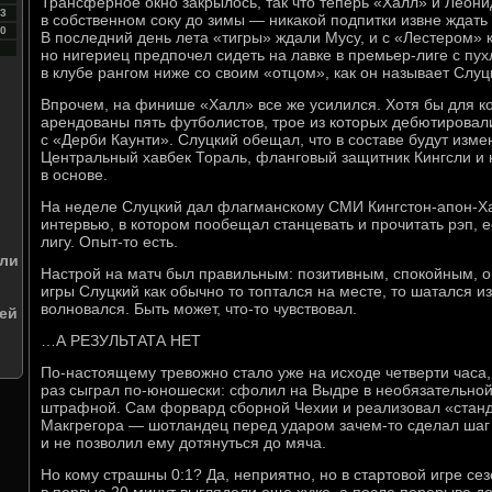
Трансферное окно закрылось, так что теперь «Халл» и Леони
3
в собственном соку до зимы — никакой подпитки извне ждать н
0
В последний день лета «тигры» ждали Мусу, и с «Лестером» 
но нигериец предпочел сидеть на лавке в премьер-лиге с пу
в клубе рангом ниже со своим «отцом», как он называет Слуц
Впрочем, на финише «Халл» все же усилился. Хотя бы для 
арендованы пять футболистов, трое из которых дебютировали
с «Дерби Каунти». Слуцкий обещал, что в составе будут изме
Центральный хавбек Тораль, фланговый защитник Кингсли 
в основе.
На неделе Слуцкий дал флагманскому СМИ Кингстон-апон-Халл
интервью, в котором пообещал станцевать и прочитать рэп, 
лигу. Опыт-то есть.
или
Настрой на матч был правильным: позитивным, спокойным, 
игры Слуцкий как обычно то топтался на месте, то шатался и
волновался. Быть может, что-то чувствовал.
ей
…А РЕЗУЛЬТАТА НЕТ
По-настоящему тревожно стало уже на исходе четверти часа
раз сыграл по-юношески: сфолил на Выдре в необязательной
штрафной. Сам форвард сборной Чехии и реализовал «стан
Макгрегора — шотландец перед ударом зачем-то сделал шаг 
и не позволил ему дотянуться до мяча.
Но кому страшны 0:1? Да, неприятно, но в стартовой игре се