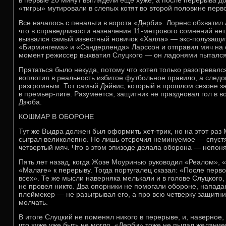
в первые 20 минут выглядели еще хуже, а после перерыва до
«тигры» мутировали в слепых котят во второй половине перв
Все началось с пенальти в ворота «Дерби». Лоренс обхватил 
что в справедливости назначения 11-метрового сомнений не
вызвался самый известный новичок «Халла» — экс-полузащи
«Бирмингема» и «Сандерленда» Ларссон и отправил мяч на о
момент режиссер выхватил Слуцкого — он ладонями пытался 
Прятаться было некуда, потому что котел только разогревалс
воплотил в реальность избитое футбольное правило, а следо
разгромным. Тот самый Дэйвис, который в прошлом сезоне 
в премьер-лиге. Разумеется, защитник не праздновал гол в 
Дзюба.
КОШМАР В ОБОРОНЕ
Тут же Выдра должен был оформить хет-трик, но на этот раз 
сыграл великолепно. Но лишь отсрочил неминуемое — спуст
четвертый мяч. Что в этом эпизоде делала оборона — непоня
Пять лет назад, когда Жозе Моуринью руководил «Реалом», 
«Малаге» к перерыву. Тогда португалец сказал: «После перво
всех». Те же мысли наверняка мелькали и в голове Слуцкого,
не провел никто. Два опорники не помогали обороне, напад
плеймекер — не разыгрывал его, а про всю четверку защитн
молчать.
В итоге Слуцкий не поменял никого в перерыве, и, наверное,
что хуже уже быть не могло. «Дерби» тоже не пылал желани