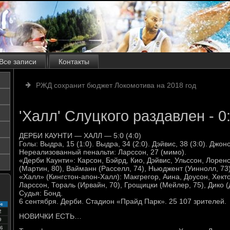
Все записи
Контакты
РЖД сохранит бюджет Локомотива на 2018 год
'Халл' Слуцкого раздавлен - 0:
ДЕРБИ КАУНТИ — ХАЛЛ — 5:0 (4:0)
Голы: Выдра, 15 (1:0). Выдра, 34 (2:0). Дэйвис, 38 (3:0). Джонс
Нереализованный пенальти: Ларссон, 27 (мимо).
«Дерби Каунти»: Карсон, Бэйрд, Кио, Дэйвис, Ульссон, Лорен
(Мартин, 80), Вайманн (Расселл, 74), Ньюджент (Уиннолл, 73)
«Халл» (Кингстон-апон-Халл): Макгрегор, Аина, Доусон, Хекто
Ларссон, Тораль (Ирвайн, 70), Грощицки (Мейлер, 75), Дико (
Судья: Бонд.
6 сентября. Дерби. Стадион «Прайд Парк». 25 107 зрителей.
с
2
НОВИЧКИ ЕСТЬ…
9
6