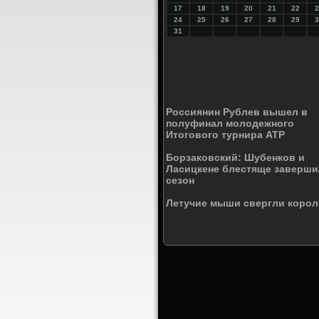
17
18
19
20
21
22
2
24
25
26
27
28
29
3
31
Россиянин Рублев вышел в
полуфинал молодежного
Итогового турнира ATP
Борзаковский: Шубенков и
Ласицкене блестяще заверш
сезон
Летучие мыши свергли корол