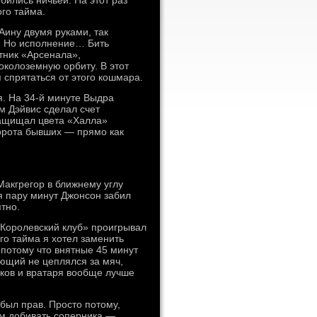
бились ничьей. На этот раз
ого тайма.
Аину двумя руками, так
т. Но исполнение… Бить
тник «Арсенала»,
колоземную орбиту. В этот
спрятаться от этого кошмара.
я. На 34-й минуте Выдра
м Дэйвис сделал счет
защищал цвета «Халла»
ворота бывших — прямо как
Макгрегор в ближнему углу
я пару минут Джонсон забил
тно.
«Королевский клуб» проигрывал
го тайма я хотел заменить
 потому что внятные 45 минут
ающий не цеплялся за мяч,
иков и вратаря вообще лучше
 был прав. Просто потому,
ем добивать соперника —