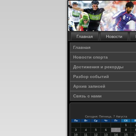
Главная
Новости
Главная
Новости спорта
Достижения и рекорды
Разбор событий
Архив записей
Связь с нами
Сегодня: Пятница, 7 Августа
Пн
Вт
Ср
Чт
Пт
Сб
В
1
3
4
5
6
7
8
10
11
12
13
14
15
1