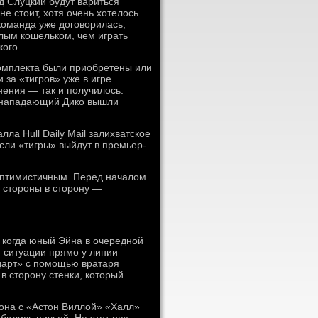
д Слуцкий будут вариться
е стоит, хотя очень хотелось.
команда уже договорилась,
хлым кошельком, чем играть
кого.
комплекта были приобретены или
 за «тигров» уже в игре
нения — так и получилось.
и нападающий Дико вышли
а Hull Daily Mail залихватское
если «тигры» выйдут в премьер-
оптимистичным. Перед началом
з стороны в сторону —
, когда юный Эйна в очередной
 ситуации прямо у линии
дарт» с помощью вратаря
в сторону стенки, который
зона с «Астон Виллой» «Халл»