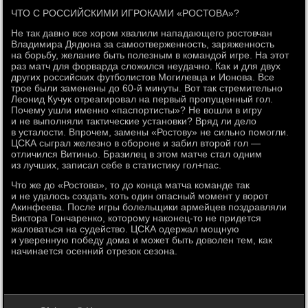
ЧТО С РОССИЙСКИМИ ИГРОКАМИ «РОСТОВА»?
Не так давно все хором хвалили нападающего ростовчан
Владимира Дядюна за самоотверженность, заряженность
на борьбу, желание быть полезным в командой игре. На этот
раз матч для форварда сложился неудачно. Как и для двух
других российских футболистов Могилевца и Ионова. Все
трое были заменены до 60-й минуты. Вот так стремительно
Леонид Кучук отреагировал на первый пропущенный гол.
Почему ушли именно «паспортисты»? Не вошли в игру
и не выполняли тактические установки? Вряд ли дело
в усталости. Впрочем, замены «Ростову» не сильно помогли.
ЦСКА сыграл железно в обороне и забил второй гол —
отличился Витиньо. Бразилец в этом матче стал одним
из лучших, записал себе в статистику гол+пас.
Что же до «Ростова», то до конца матча команде так
и не удалось создать хоть один опасный момент у ворот
Акинфеева. После игры болельщики армейцев поздравляли
Виктора Гончаренко, которому наконец-то не придется
жаловаться на судейство. ЦСКА одержал мощную
и уверенную победу дома и может быть доволен тем, как
начинается осенний отрезок сезона.