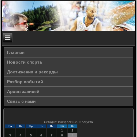
Главная
Новости спорта
Достижения и рекорды
Разбор событий
Архив записей
Связь с нами
Сегодня: Воскресенье, 9 Августа
Пн
Вт
Ср
Чт
Пт
Сб
Вс
1
2
3
4
5
6
7
8
9