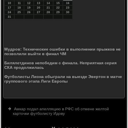
10
11
12
13
14
15
16
17
18
19
20
21
22
23
24
25
26
27
28
29
30
31
Мудров: Технические ошибки в выполнении прыжков не
позволили выйти в финал ЧМ
Билялетдинов непобедим с финала. Неприятная серия
СКА продолжилась
Футболисты Лиона обыграли на выезде Эвертон в матче
группового этапа Лиги Европы
Амкар подал апелляцию в РФС об отмене желтой
карточки футболисту Идову