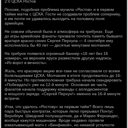
2:0 ЦСКА Ростов
Похоже, подобная проблема мучила «Ростов» и в первом
тайме матча с ЦСКА. Гости не создавали проблем сопернику,
и им почти не удавалось выходить на половину поля
армейцев.
Не совсем обычной была и атмосфера на трибунах. Еще
до игры армейские фанаты призвали почтить память бывшего
вратаря красно-синих Сергея Перхуна — 4 сентября ему
исполнилось бы 40 лет — десятью минутами молчания.
На трибуне появился огромный баннер «16 лет без 16
номера», на верхнем ярусе разместили другую надпись:
«Из ворот в вечность».
Жаль, что красивую акцию все-таки не согласовали со всеми
болельщиками ЦСКА. Молчание в итоге продолжалось до 16-
й минуты. Но противоположная трибуна начала скандировать
«Побеждать!» уже на 12-й минуте. Основная же часть
фанатов начала поддержку команды с аплодисментов
и мощного заряда: «Сергей Перхун!» именно на 16-й минуте
встречи.
Итак, что удалось «Ростову» за первым тайм? Всего лишь
пара быстрых контратак, которые легко прерывал Понтус
Вернблум. Шведский полузащитник, да и Марио Фернандес,
вообще кажутся машинами. Вроде недавно провели
изматывающий матч с «Бенфикой», но никакой усталости