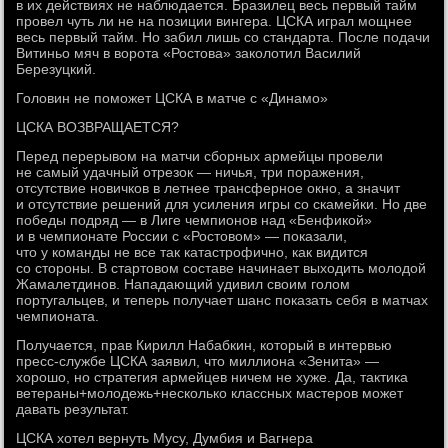
в их действиях не наблюдается. Бразилец весь первый тайм
провел чуть ли не на позиции вингера. ЦСКА играл мощнее
весь первый тайм. Но забил лишь со стандарта. После подачи
Витиньо мяч в ворота «Ростова» заколотил Василий
Березуцкий.
Головин не поможет ЦСКА в матче с «Динамо»
ЦСКА ВОЗВРАЩАЕТСЯ?
Перед перерывом на матчи сборных армейцы провели
не самый удачный отрезок — ничья, три поражения,
отсутствие новичков в летнее трансферное окно, а значит
и отсутствие решений для усиления игры со скамейки. Но две
победы подряд — в Лиге чемпионов над «Бенфикой»
и в чемпионате России с «Ростовом» — показали,
что у команды не все так катастрофично, как видится
со стороны. В стартовом составе начинает выходить молодой
Жамалетдинов. Нападающий удивил своим голом
португальцев, и теперь получает шанс показать себя в матчах
чемпионата.
Получается, прав Кирилл Набабкин, который в интервью
пресс-службе ЦСКА заявил, что миллиона «Зенита» —
хорошо, но стратегия армейцев ничем не хуже. Да, тактика
ветераны+молодежь+несколько классных мастеров может
давать результат.
ЦСКА хотел вернуть Мусу, Думбия и Вагнера