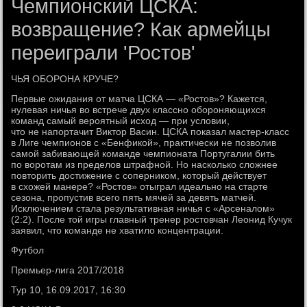
Чемпионский ЦСКА:
возвращение? Как армейцы
переиграли 'Ростов'
ЧЬЯ ОБОРОНА КРУЧЕ?
Первые ожидания от матча ЦСКА — «Ростов»? Кажется,
нулевая ничья во встрече двух классно обороняющихся
команд самый вероятный исход — при условии,
что не напортачит Виктор Васин. ЦСКА показал мастер-класс
в Лиге чемпионов с «Бенфикой», практически не позволив
самой забивающей команде чемпионата Португалии бить
по воротам из пределов штрафной. Но насколько сложнее
повторить достижение с соперником, который действует
в схожей манере? «Ростов» отыграл идеально на старте
сезона, пропустив всего пять мячей за девять матчей.
Исключением стала результативная ничья с «Арсеналом»
(2:2). После той игры главный тренер ростовчан Леонид Кучук
заявил, что команде не хватило концентрации.
Футбол
Премьер-лига 2017/2018
Тур 10, 16.09.2017, 16:30