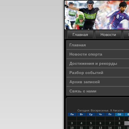
Главная
Новости
Главная
Новости спорта
Достижения и рекорды
Разбор событий
Архив записей
Связь с нами
Сегодня: Воскресенье, 9 Августа
Пн
Вт
Ср
Чт
Пт
Сб
В
1
3
4
5
6
7
8
10
11
12
13
14
15
1