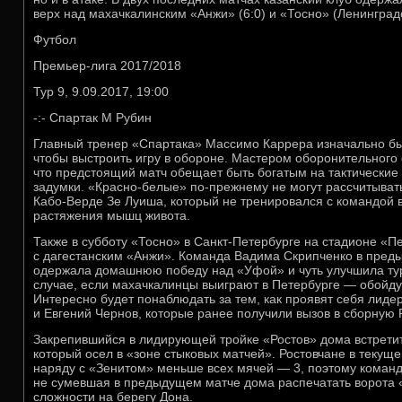
верх над махачкалинским «Анжи» (6:0) и «Тосно» (Ленинградск
Футбол
Премьер-лига 2017/2018
Тур 9, 9.09.2017, 19:00
-:- Спартак М Рубин
Главный тренер «Спартака» Массимо Каррера изначально был
чтобы выстроить игру в обороне. Мастером оборонительного 
что предстоящий матч обещает быть богатым на тактические
задумки. «Красно-белые» по-прежнему не могут рассчитыва
Кабо-Верде Зе Луиша, который не тренировался с командой в
растяжения мышц живота.
Также в субботу «Тосно» в Санкт-Петербурге на стадионе «П
с дагестанским «Анжи». Команда Вадима Скрипченко в пре
одержала домашнюю победу над «Уфой» и чуть улучшила ту
случае, если махачкалинцы выиграют в Петербурге — обойд
Интересно будет понаблюдать за тем, как проявят себя лид
и Евгений Чернов, которые ранее получили вызов в сборную 
Закрепившийся в лидирующей тройке «Ростов» дома встретит
который осел в «зоне стыковых матчей». Ростовчане в теку
наряду с «Зенитом» меньше всех мячей — 3, поэтому коман
не сумевшая в предыдущем матче дома распечатать ворота 
сложности на берегу Дона.