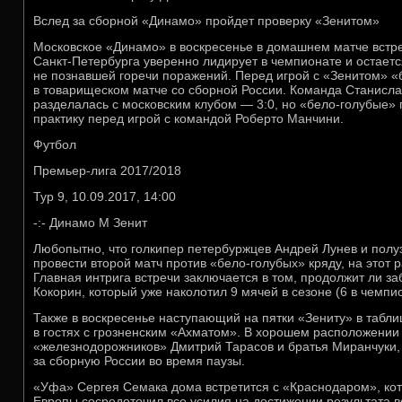
Вслед за сборной «Динамо» пройдет проверку «Зенитом»
Московское «Динамо» в воскресенье в домашнем матче встре
Санкт-Петербурга уверенно лидирует в чемпионате и остает
не познавшей горечи поражений. Перед игрой с «Зенитом» «
в товарищеском матче со сборной России. Команда Станисла
разделалась с московским клубом — 3:0, но «бело-голубые»
практику перед игрой с командой Роберто Манчини.
Футбол
Премьер-лига 2017/2018
Тур 9, 10.09.2017, 14:00
-:- Динамо М Зенит
Любопытно, что голкипер петербуржцев Андрей Лунев и полу
провести второй матч против «бело-голубых» кряду, на этот 
Главная интрига встречи заключается в том, продолжит ли з
Кокорин, который уже наколотил 9 мячей в сезоне (6 в чемпи
Также в воскресенье наступающий на пятки «Зениту» в табл
в гостях с грозненским «Ахматом». В хорошем расположени
«железнодорожников» Дмитрий Тарасов и братья Миранчуки,
за сборную России во время паузы.
«Уфа» Сергея Семака дома встретится с «Краснодаром», кот
Европы сосредоточил все усилия на достижении результата в