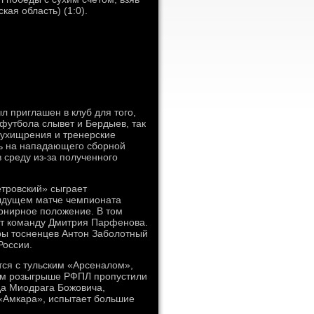
ая область) (1:0).
 приглашен в клуб для того,
футбола слывет и Бердыев, так
 ухищрения и тренерские
ть на нападающего сборной
 среду из-за полученного
етровский» сыграет
дыдущем матче чемпионата
рнирное положение. В том
ут команду Дмитрия Парфенова.
еры тосненцев Антон Заболотный
России.
ся с тульским «Арсеналом»,
щем розыгрыше РФПЛ пропустили
да Миодрага Божовича,
«Амкара», испытает большие