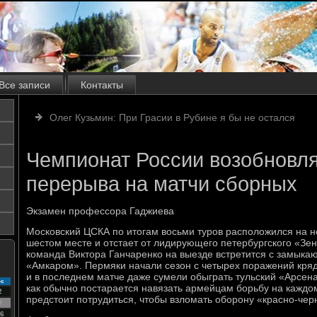
Все записи
Контакты
Олег Кузьмин: При Грасии в Рубине я бы не остался
Чемпионат России возобновля
перерыва на матчи сборных
Экзамен профессора Гаджиева
Московский ЦСКА по итогам восьми туров расположился на 
шестом месте и отстает от лидирующего петербургского «Зени
команда Виктора Ганчаренко на выезде встретится с замык
«Амкаром». Пермяки начали сезон с четырех поражений кряд
и в последнем матче даже сумели обыграть тульский «Арсен
с
как обычно постарается навязать армейцам борьбу на каждом
2
предстоит потрудиться, чтобы взломать оборону «красно-чер
9
6