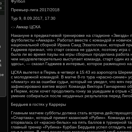
Футбол
3
0
Премьер-лига 2017/2018
Тур 9, 8.09.2017, 17:30
-:- Амкар ЦСКА
Накануне в предматчевой тренировке на стадионе «Звезда» 
футболисты «Амкара». Работал вместе с командой и новичок
национальной сборной Ирана Саид Эззатоллахи, который при
и
Гаджиев признал, что старт сезона не удался, поэтому игра с
была ли во время паузы на игры сборных проделана работа
чем неудовлетворительно выступает команда, старт один из х
и
здесь», — сказал Гаджиев в интервью, которое размещено на 
й
ЦСКА вылетел в Пермь в четверг в 15:43 из аэропорта Шере
се
с молодежной командой. В матче 8-го тура «красно-синие» у
«Ахмату» из-за ошибки судьи, который не увидел, что мяч пер
зафиксировано взятие ворот. Команда Виктора Ганчаренко об
в Перми, если хочет продолжить гонку за ушедшим в отрыв 
умение собираться после неудачных результатов перед Лиго
Бердыев в гостях у Карреры
Главным матчем субботы должна стать встреча действующего
«Спартака», который примет казанский «Рубин». Команда из
оторвалась от «красно-белых» на пять баллов в турнирной т
главный тренер «Рубина» Курбан Бердыев успел отладить не 
но и в атаке. В двух последних матчах казанский клуб одержа