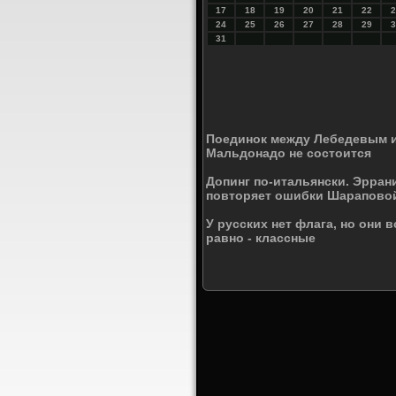
17
18
19
20
21
22
2
24
25
26
27
28
29
3
31
Поединок между Лебедевым 
Мальдонадо не состоится
Допинг по-итальянски. Эрран
повторяет ошибки Шарапово
У русских нет флага, но они в
равно - классные