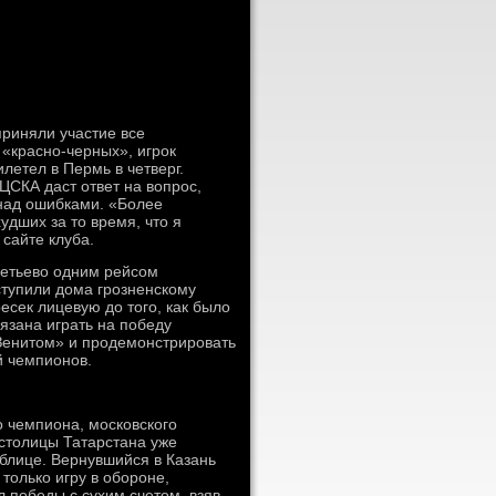
приняли участие все
 «красно-черных», игрок
летел в Пермь в четверг.
 ЦСКА даст ответ на вопрос,
 над ошибками. «Более
удших за то время, что я
сайте клуба.
метьево одним рейсом
ступили дома грозненскому
есек лицевую до того, как было
язана играть на победу
«Зенитом» и продемонстрировать
й чемпионов.
 чемпиона, московского
 столицы Татарстана уже
аблице. Вернувшийся в Казань
только игру в обороне,
л победы с сухим счетом, взяв