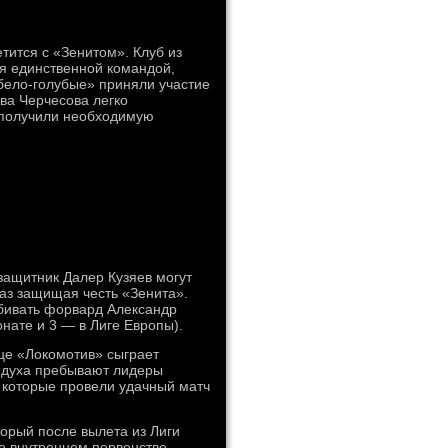
тится с «Зенитом». Клуб из
ся единственной командой,
бело-голубые» приняли участие
ва Черчесова легко
 получили необходимую
защитник Далер Кузяев могут
раз защищая честь «Зенита».
абивать форвард Александр
онате и 3 — в Лиге Европы).
ице «Локомотив» сыграет
и духа пребывают лидеры
 которые провели удачный матч
орый после вылета из Лиги
о внутреннем первенстве.