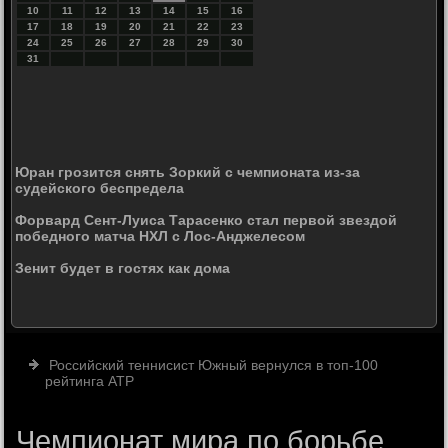
10
11
12
13
14
15
16
17
18
19
20
21
22
23
24
25
26
27
28
29
30
31
Юран грозится снять Зоркий с чемпионата из-за
судейского беспредела
Форвард Сент-Луиса Тарасенко стал первой звездой
победного матча НХЛ с Лос-Анджелесом
Зенит будет в гостях как дома
Российский теннисист Южный вернулся в топ-100
рейтинга ATP
Чемпионат мира по борьбе