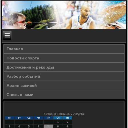
Главная
Новости спорта
Достижения и рекорды
Разбор событий
Архив записей
Связь с нами
Сегодня: Пятница, 7 Августа
Пн
Вт
Ср
Чт
Пт
Сб
Вс
1
2
3
4
5
6
7
8
9