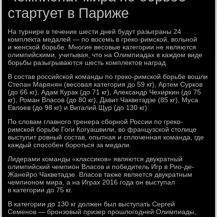
стартует в Париже
На турнире в течение шести дней будут разыграны 24
комплекта медалей — по восемь в греко-римской, вольной
и женской борьбе. Многие весовые категории не являются
олимпийскими, учитывая, что на Олимпиадах в каждом виде
борьбы разыгрываются шесть комплектов наград.
В состав российской команды по греко-римской борьбе вошли
Степан Марянян (весовая категория до 59 кг), Артем Сурков
(до 66 кг), Адам Курак (до 71 кг), Александр Чехиркин (до 75
кг), Роман Власов (до 80 кг), Давит Чакветадзе (85 кг), Муса
Евлоев (до 98 кг) и Виталий Щур (до 130 кг).
По словам главного тренера сборной России по греко-
римской борьбе Гоги Когуашвили, во французской столице
выступит ровный состав, опытная и сплоченная команда, где
каждый способен бороться за медали.
Лидерами команды «классиков» являются двукратный
олимпийский чемпион Власов и победитель Игр в Рио-де-
Жанейро Чакветадзе. Власов также является двукратным
чемпионом мира, а на Играх 2016 года он выступал
в категории до 75 кг.
В категории до 130 кг должен был выступать Сергей
Семенов — бронзовый призер прошлогодней Олимпиады,