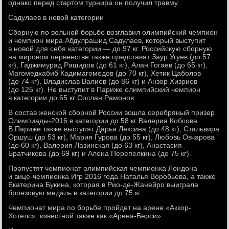
однако перед стартом турнира он получил травму.
Садулаев в новой категории
Сборную по вольной борьбе возглавил олимпийский чемпион
и чемпион мира Абдулрашид Садулаев, который выступит
в новой для себя категории — до 97 кг. Российскую сборную
на мировом первенстве также представят Заур Угуев (до 57
кг), Гаджимурад Рашидов (до 61 кг), Алан Гогаев (до 65 кг),
Магомедхабиб Кадимагомедов (до 70 кг), Хетик Цаболов
(до 74 кг), Владислав Валиев (до 86 кг) и Анзор Хизриев
(до 125 кг). Не выступит в Париже олимпийский чемпион
в категории до 65 кг Сослан Рамонов.
В состав женской сборной России вошла серебряный призер
Олимпиады-2016 в категории до 58 кг Валерия Коблова.
В Париже также выступят Дарья Лексина (до 48 кг), Стальвира
Оршуш (до 53 кг), Мария Гурова (до 55 кг), Любовь Овчарова
(до 60 кг), Валерия Лазинская (до 63 кг), Анастасия
Братчикова (до 69 кг) и Алена Перепелкина (до 75 кг).
Пропустят чемпионат олимпийская чемпионка Лондона
и вице-чемпионка Игр 2016 года Наталья Воробьева, а также
Екатерина Букина, которая в Рио-де-Жанейро выиграла
бронзовую медаль в категории до 75 кг.
Чемпионат мира по борьбе пройдет на арене «Аккор-
Хотелс», известной также как «Арена-Берси».