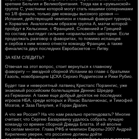
крепкие Бельгия и Великобритания. Тогда как в «румынской»
группе С, участники которой могут стать нашими соперниками
по 1/8 финала, только две команды высокого уровня —
Испания, действующий чемпион и главный фаворит турнира,
и Хорватия. Аналогичным образом группа А, матчи которой
пройдут в Хельсинки, с Францией, Словенией и Грецией
по составу выглядит сильнее «израильской» шестерки. Если
продолжать разговор о фаворитах, то помимо испанцев
и сербов к ним можно отнести команду Франции, а также
финалиста двух последних Евробаскетов — Литву.
ЗА КЕМ СЛЕДИТЬ?
Отвечая на этот вопрос, стоит вернуться к главному
фавориту — звездной сборной Испании во главе с братьями
Газоль, новобранцем ЦСКА Серхио Родригесом и Рики Рубио.
Будет там и невероятный латвиец Кристапс Порзингис, уже
знакомый российским болельщикам Деннис Шредер
из Германии. А также еще добрый десяток не последних
игроков НБА, среди которых и Йонас Валанчюнас, и Тимофей
Мозгов, и Заза Пачулия, и Горан Драгич.
А что же Россия? На что нам реально претендовать? Многие
считают, что Сергею Базаревичу удалось собрать лучшую
команду со времен сборной Дэвида Блатта. И ей вполне
по силам многое. Глава РФБ и чемпион Европы-2007 Андрей
Кириленко уверен, что россияне должны дойти