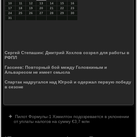
10
11
12
13
14
15
16
17
18
19
20
21
22
23
24
25
26
27
28
29
30
31
Сергей Степашин: Дмитрий Хохлов созрел для работы в
РФПЛ
Гассиев: Повторный бой между Головкиным и
Альваресом не имеет смысла
Спартак надругался над Югрой и одержал первую победу
в сезоне
Пилот Формулы-1 Хэмилтон подозревается в уклонении
от уплаты налогов на сумму €3,7 млн