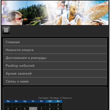
Главная
Новости спорта
Достижения и рекорды
Разбор событий
Архив записей
Связь с нами
Сегодня: Четверг, 6 Августа
Пн
Вт
Ср
Чт
Пт
Сб
Вс
1
2
3
4
5
6
7
8
9