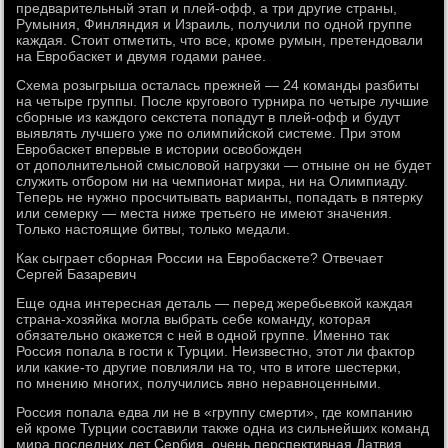
предварительный этап и плей-офф, а три другие страны,
Румыния, Финляндия и Израиль, получили по одной группе
каждая. Стоит отметить, что все, кроме румын, претендовали
на Евробаскет и двумя годами ранее.
Схема розыгрыша осталась прежней — 24 команды разбиты
на четыре группы. После кругового турнира по четыре лучшие
сборные из каждого секстета попадут в плей-офф и будут
выявлять лучшего уже по олимпийской системе. При этом
Евробаскет впервые в истории освобожден
от дополнительной смысловой нагрузки — отныне он не будет
служить отбором ни на чемпионат мира, ни на Олимпиаду.
Теперь не нужно просчитывать варианты, попадать в пятерку
или семерку — места ниже третьего не имеют значения.
Только настоящие битвы, только медали.
Как сыграет сборная России на Евробаскете? Отвечает
Сергей Базаревич
Еще одна интересная деталь — перед жеребьевкой каждая
страна-хозяйка могла выбрать себе команду, которая
обязательно окажется с ней в одной группе. Именно так
Россия попала в гости к Турции. Неизвестно, этот ли фактор
или какие-то другие повлияли на то, что в итоге шестерки,
по мнению многих, получились явно неравноценными.
Россия попала едва ли не в «группу смерти», где компанию
ей кроме Турции составили также одна из сильнейших команд
мира последних лет Сербия, очень перспективная Латвия,