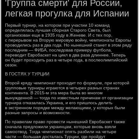
'Группа смерти' для России,
легкая прогулка для Испании
Первый турнир, на котором при участии 10 команд
определялась лучшая сборная Старого Света, был
организован еще в 1935 году в Женеве. И с тех пор,
с перерывом на Вторую мировую войну, чемпионаты Европы
проводились раз в два года. Но нынешний станет в этом ряду
последним — ФИБА, последовав примеру футбола,
переводит Евробаскет на цикл в два раза длиннее. Теперь
он будет проходить раз в четыре года, в послеолимпийский
сезон.
В ГОСТЯХ У ТУРЦИИ
Второй кряду чемпионат проходит по формуле, при которой
групповые турниры играются в четырех разных странах
континента. В 2015-м эта мера была во многом
вынужденной — тогда по известным причинам от организации
турнира отказалась Украина, и его пришлось делить
в экстренном порядке между желающими, у которых были
разные запросы и возможности.
По правилам право провести нынешний Евробаскет также
сначала предложили украинцам, которые вновь взяли
самоотвод. Тогда чемпионат опять разбили на четыре
части — большая досталась Турции, где пройдут