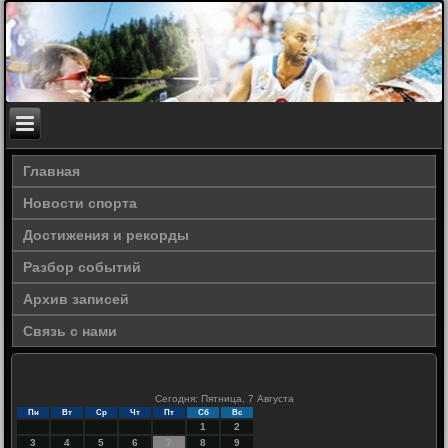
Главная
Новости спорта
Достижения и рекорды
Разбор событий
Архив записей
Связь с нами
Сегодня: Пятница, 7 Августа
Пн
Вт
Ср
Чт
Пт
Сб
Вс
1
2
3
4
5
6
7
8
9