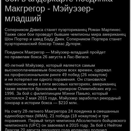
Макгрегор - Мэйуэзер-
младший
Соперником Дэвиса станет пуэрториканец Роман Мартинес.
Также свои бои проведут бывшие чемпионы мира американец
Шон Портер и швед Баду Джек. Соперником Портера станет
пуэрториканский боксер Томас Дулорм.
Поединок Макгрегор — Мэйуэзер-младший пройдет
по правилам бокса 26 августа в Лас-Вегасе.
40-летний Мэйуэзер, который является самым
высокооплачиваемым боксером всех времен, одержал
на профессиональном ринге 49 побед (26 нокаутом)
и не потерпел ни одного поражения. Он становился
чемпионом мира в пяти весовых категориях, американец
также является бронзовым призером Олимпийских игр —
1996. За бой с филиппинцем Мэнни Пакьяо, который
состоялся 2 мая 2015 года, Мэйуэзер заработал рекордный
гонорар в истории бокса — $210 млн.
На счету 28-летнего Макгрегора 24 поединка в смешанных
единоборствах (ММА), 21 победа (18 нокаутом) и три
поражения. Первый титул чемпиона Абсолютного бойцовского
чемпионата (UFC) он завоевал в 2015 году. За бой с Нейтом
Диасом 20 августа прошлого года ирландец получил