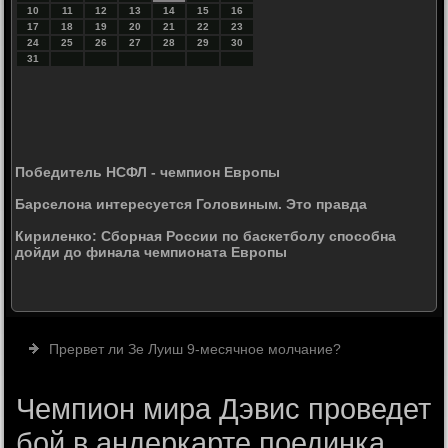
10
11
12
13
14
15
16
17
18
19
20
21
22
23
24
25
26
27
28
29
30
31
Победитель НСФЛ - чемпион Европы
Барселона интересуется Головиным. Это правда
Кириленко: Сборная России по баскетболу способна
дойди до финала чемпионата Европы
Прервет ли Зе Луиш 9-месячное молчание?
Чемпион мира Дэвис проведет
бой в андеркарте поединка