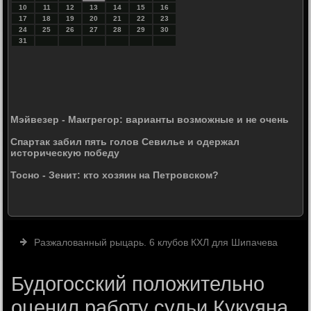
10
11
12
13
14
15
16
17
18
19
20
21
22
23
24
25
26
27
28
29
30
31
Мэйвезер - Макгрегор: варианты возможные и не очень
Спартак забил пять голов Севилье и одержал
историческую победу
Тосно - Зенит: кто хозяин на Петровском?
Разжалованный рыцарь. 6 клубов КХЛ для Шипачева
Будогосский положительно
оценил работу судьи Кукуяна