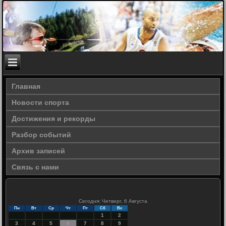
Главная
Новости спорта
Достижения и рекорды
Разбор событий
Архив записей
Связь с нами
Сегодня: Четверг, 6 Августа
Пн
Вт
Ср
Чт
Пт
Сб
Вс
1
2
3
4
5
6
7
8
9