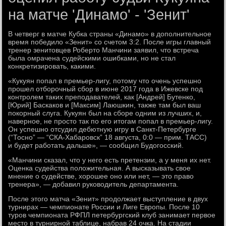
на матче 'Динамо' - 'Зенит'
В четверг в матче Кубка страны «Динамо» в дополнительное
время победило «Зенит» со счетом 3:2. После игры главный
тренер зенитовцев Роберто Манчини заявил, что встреча
была омрачена судейскими ошибками, но не стал
конкретизировать, какими.
«Кукуян попал в премьер-лигу, потому что очень успешно
прошел отборочный сбор в июне 2017 года в Ижевске под
контролем таких преподавателей, как [Андрей] Бутенко,
[Юрий] Баскаков и [Максим] Лаюшкин, также там был ваш
покорный слуга. Кукуян был на сборе одним из лучших, и,
наверное, не просто так по его итогам попал в премьер-лигу.
Он успешно отсудил дебютную игру в Санкт-Петербурге
(“Тосно” — “СКА-Хабаровск” 18 августа, 0:0 — прим. ТАСС)
и будет работать дальше», — сообщил Будогосский.
«Манчини сказал, что у него есть претензии, а у меня их нет.
Оценка судейства положительная. А высказывать свое
мнение о судействе, хорошее оно или нет, — это право
тренера», — добавил руководитель департамента.
После этого матча «Зенит» продолжает выступление в двух
турнирах — чемпионате России и Лиге Европы. После 10
туров чемпионата РФПЛ петербургский клуб занимает первое
место в турнирной таблице, набрав 24 очка. На стадии