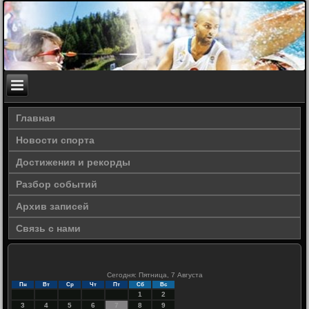
Главная
Новости спорта
Достижения и рекорды
Разбор событий
Архив записей
Связь с нами
Сегодня: Пятница, 7 Августа
Пн
Вт
Ср
Чт
Пт
Сб
Вс
1
2
3
4
5
6
7
8
9