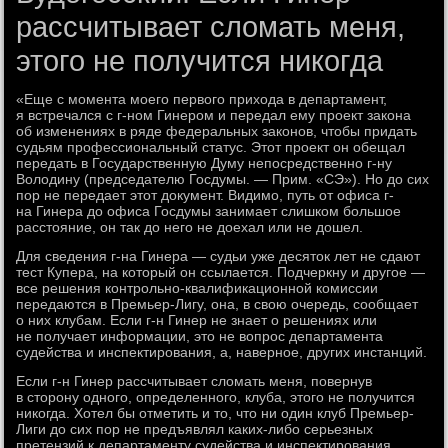
рассчитывает сломать меня,
этого не получится никогда
«Еще с момента моего первого прихода в департамент,
я встречался с г-ном Гинером и передал ему проект закона
об изменениях в ряде федеральных законов, чтобы придать
судьям профессиональный статус. Этот проект он обещал
передать в Государственную Думу непосредственно г-ну
Володину (председателю Госдумы. — Прим. «СЭ»). Но до сих
пор не передает этот документ. Видимо, путь от офиса г-
на Гинера до офиса Госдумы занимает слишком большое
расстояние, он так до него не доехал или не дошел.
Для сведения г-на Гинера — судьи уже десяток лет не сдают
тест Купера, на который он ссылается. Подчеркну и другое —
все решения контрольно-квалификационной комиссии
передаются в Премьер-Лигу, она, в свою очередь, сообщает
о них клубам. Если г-н Гинер не знает о решениях или
не получает информации, это не вопрос департамента
судейства и инспектирования, а, наверное, других инстанций.
Если г-н Гинер рассчитывает сломать меня, повернув
в сторону одного, определенного, клуба, этого не получится
никогда. Хотел бы отметить и то, что ни один клуб Премьер-
Лиги до сих пор не предъявлял каких-либо серьезных
претензий к департаменту судейства и инспектирования.