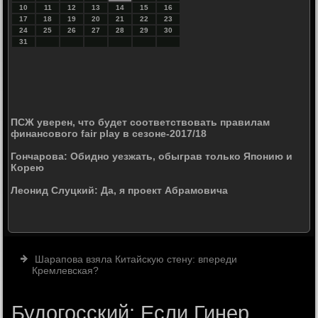
10
11
12
13
14
15
16
17
18
19
20
21
22
23
24
25
26
27
28
29
30
31
ПСЖ уверен, что будет соответствовать правилам
финансового fair play в сезоне-2017/18
Гончарова: Обидно уезжать, обыграв только Японию и
Корею
Леонид Слуцкий: Да, я проект Абрамовича
Шарапова взяла Китайскую стену: впереди
Кремлевская?
Будогосский: Если Гинер