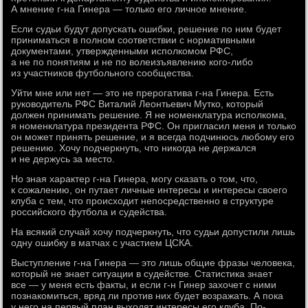
А мнение г-на Гинера — только его личное мнение.
Если судьи будут допускать ошибки, решение по ним будет
приниматься в полном соответствии с нормативными
документами, утвержденными исполкомом РФС,
а не по понятиям и не по волеизъявлению кого-либо
из участников футбольного сообщества.
Уйти мне или нет — это не прерогатива г-на Гинера. Есть
руководитель РФС Виталий Леонтьевич Мутко, который
должен принимать решение. Я не номенклатура исполкома,
я номенклатура президента РФС. Он пригласил меня и только
он может принять решение, и я всегда подчинюсь любому его
решению. Хочу подчеркнуть, что никогда не держался
и не держусь за место.
Но зная характер г-на Гинера, могу сказать о том, что,
к сожалению, он путает личные интересы и интересы своего
клуба с тем, что происходит непосредственно в структуре
российского футбола и судейства.
На всякий случай хочу подчеркнуть, что судьи допустили лишь
одну ошибку в матчах с участием ЦСКА.
Выступление г-на Гинера — это лишь общие фразы человека,
который не знает ситуации в судействе. Статистика знает
все — у меня есть факты, и если г-н Гинер захочет с ними
познакомиться, вряд ли против них будет возражать. А пока
у него на первый план выходят интересы его клуба. По-