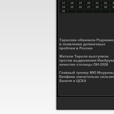
17
18
19
20
21
22
2
24
25
26
27
28
29
3
31
Тарасова обвинила Родченко
в появлении допинговых
проблем в России
Жители Тироля выступили
против выдвижения Инсбрука
качестве столицы ОИ-2026
Главный тренер МЮ Моуринь
Бенфика значительно сильне
Базеля и ЦСКА