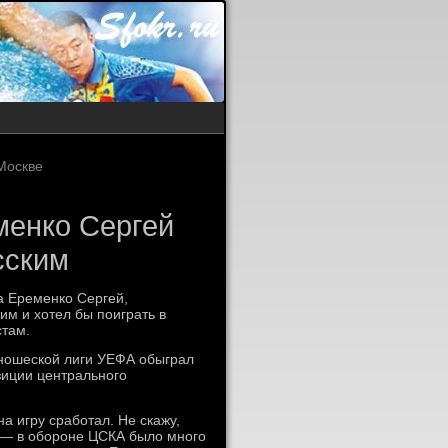
 Москве
менко Сергей
сским
а Еременко Сергей,
им и хотел бы поиграть в
стам.
Юношеской лиги УЕФА обыграл
зиции центрального
а игру сработал. Не скажу,
ра — в обороне ЦСКА было много