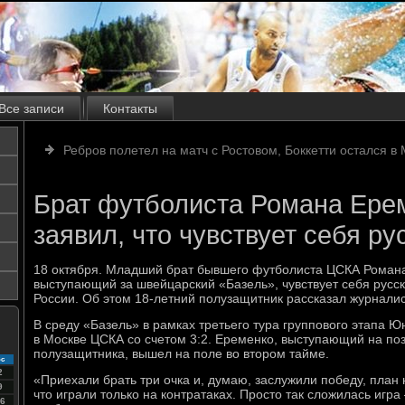
Все записи
Контакты
Ребров полетел на матч с Ростовом, Боккетти остался в
Брат футболиста Романа Ере
заявил, что чувствует себя ру
18 октября. Младший брат бывшего футболиста ЦСКА Роман
выступающий за швейцарский «Базель», чувствует себя русск
России. Об этом 18-летний полузащитник рассказал журнали
В среду «Базель» в рамках третьего тура группового этапа 
в Москве ЦСКА со счетом 3:2. Еременко, выступающий на по
полузащитника, вышел на поле во втором тайме.
с
2
«Приехали брать три очка и, думаю, заслужили победу, план н
9
что играли только на контратаках. Просто так сложилась иг
6