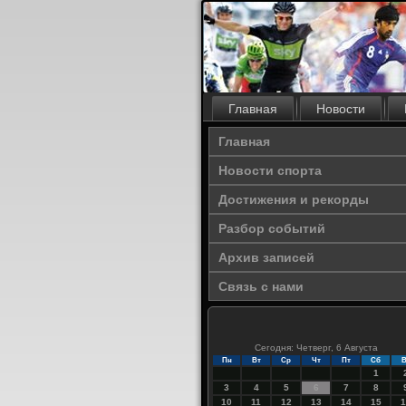
Главная
Новости
Главная
Новости спорта
Достижения и рекорды
Разбор событий
Архив записей
Связь с нами
Сегодня: Четверг, 6 Августа
Пн
Вт
Ср
Чт
Пт
Сб
В
1
3
4
5
6
7
8
10
11
12
13
14
15
1