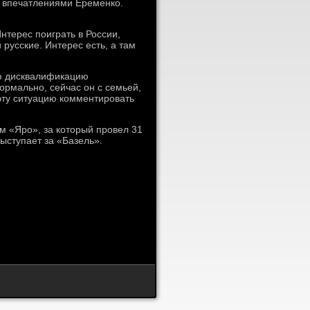
я впечатлениями Еременко.
нтерес поиграть в России,
 русские. Интерес есть, а там
юю дисквалификацию
нормально, сейчас он с семьей,
 эту ситуацию комментировать
 «Яро», за который провел 31
ыступает за «Базель».