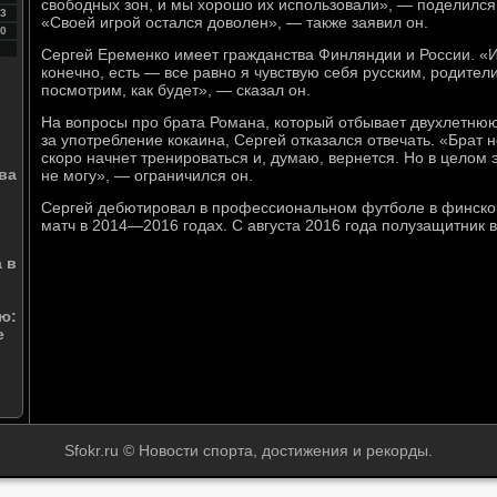
свободных зон, и мы хорошо их использовали», — поделилс
3
«Своей игрой остался доволен», — также заявил он.
0
Сергей Еременко имеет гражданства Финляндии и России. «И
конечно, есть — все равно я чувствую себя русским, родители
посмотрим, как будет», — сказал он.
На вопросы про брата Романа, который отбывает двухлетн
за употребление кокаина, Сергей отказался отвечать. «Брат 
скоро начнет тренироваться и, думаю, вернется. Но в целом
ва
не могу», — ограничился он.
Сергей дебютировал в профессиональном футболе в финском
матч в 2014—2016 годах. С августа 2016 года полузащитник в
 в
ю:
е
Sfokr.ru © Новости спорта, достижения и рекорды.