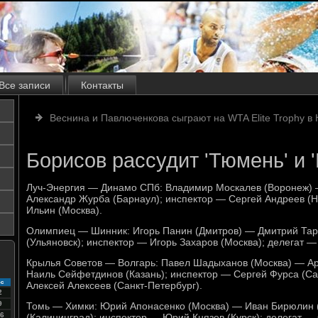
Все записи
Контакты
Веснина и Павлюченкова сыграют на WTA Elite Trophy в 
Борисов рассудит 'Тюмень' и '
Луч-Энергия — Динамо СПб: Владимир Москалев (Воронеж) 
Александр Журба (Барнаул); инспектор — Сергей Андреев (Н
Ильин (Москва).
Олимпиец — Шинник: Игорь Панин (Дмитров) — Дмитрий Тара
(Ульяновск); инспектор — Игорь Захаров (Москва); делегат —
Крылья Советов — Волгарь: Павел Шадыханов (Москва) — Ар
Наиль Сейфетдинов (Казань); инспектор — Сергей Фурса (Са
с
Алексей Алексеев (Санкт-Петербург).
2
9
Томь — Химки: Юрий Апонасенко (Москва) — Иван Бирюлин (
6
(Калининград); инспектор — Юрий Князев (Курск); делегат —