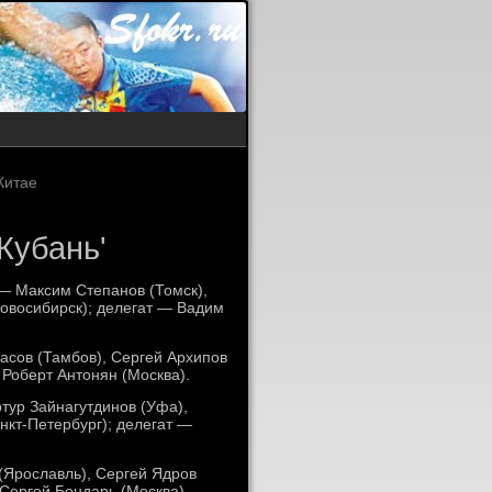
Китае
Кубань'
— Максим Степанов (Томск),
овосибирск); делегат — Вадим
сов (Тамбов), Сергей Архипов
 Роберт Антонян (Москва).
тур Зайнагутдинов (Уфа),
нкт-Петербург); делегат —
Ярославль), Сергей Ядров
 Сергей Бондарь (Москва).