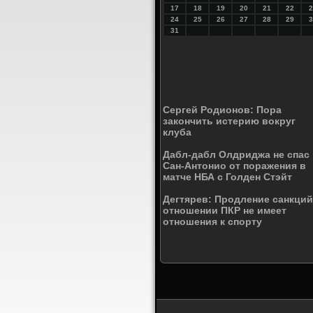
17
18
19
20
21
22
2
24
25
26
27
28
29
3
31
Сергей Родионов: Пора
закончить истерию вокруг
клуба
Дабл-дабл Олдриджа не спас
Сан-Антонио от поражения в
матче НБА с Голден Стэйт
Дегтярев: Продление санкций
отношении ПКР не имеет
отношения к спорту