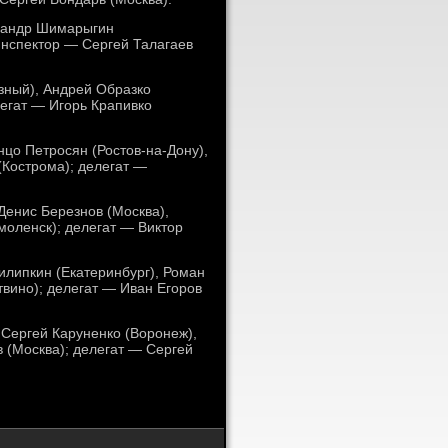
ксандр Шимарыгин
 инспектор — Сергей Талагаев
озный), Андрей Образко
легат — Игорь Крапивко
цо Петросян (Ростов-на-Дону),
(Кострома); делегат —
Денис Березнов (Москва),
моленск); делегат — Виктор
липкин (Екатеринбург), Роман
твино); делегат — Иван Егоров
 Сергей Каруненко (Воронеж),
 (Москва); делегат — Сергей