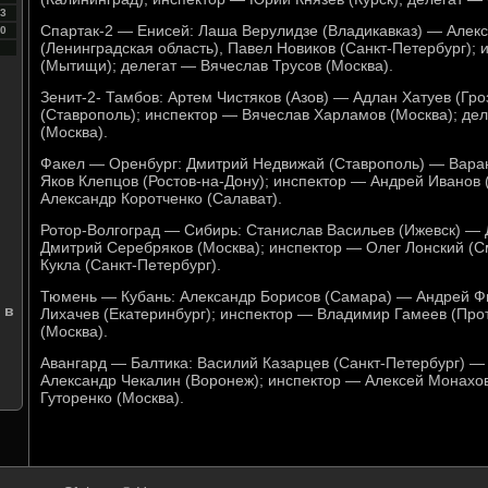
3
Спартак-2 — Енисей: Лаша Верулидзе (Владикавказ) — Але
0
(Ленинградская область), Павел Новиков (Санкт-Петербург);
(Мытищи); делегат — Вячеслав Трусов (Москва).
Зенит-2- Тамбов: Артем Чистяков (Азов) — Адлан Хатуев (Гр
(Ставрополь); инспектор — Вячеслав Харламов (Москва); де
(Москва).
Факел — Оренбург: Дмитрий Недвижай (Ставрополь) — Варан
Яков Клепцов (Ростов-на-Дону); инспектор — Андрей Иванов 
Александр Коротченко (Салават).
Ротор-Волгоград — Сибирь: Станислав Васильев (Ижевск) — 
Дмитрий Серебряков (Москва); инспектор — Олег Лонский (С
Кукла (Санкт-Петербург).
Тюмень — Кубань: Александр Борисов (Самара) — Андрей Фи
 в
Лихачев (Екатеринбург); инспектор — Владимир Гамеев (Про
(Москва).
Авангард — Балтика: Василий Казарцев (Санкт-Петербург) —
Александр Чекалин (Воронеж); инспектор — Алексей Монахов
Гуторенко (Москва).