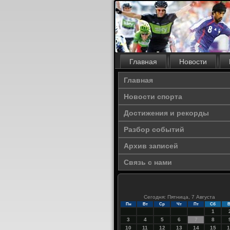
Главная
Новости
Главная
Новости спорта
Достижения и рекорды
Разбор событий
Архив записей
Связь с нами
Сегодня: Пятница, 7 Августа
Пн
Вт
Ср
Чт
Пт
Сб
В
1
3
4
5
6
7
8
10
11
12
13
14
15
1