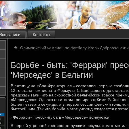
Все записи
Контакты
Олимпийский чемпион по футболу Игорь Добровольский
Борьбе - быть: 'Феррари' прес
'Мерседес' в Бельгии
В пятницу на «Спа-Франкоршам» состоялись первые свободн
12-го этапа чемпионата Формулы-1. Ещё задолго до старта г
предсказывали, что на скоростной бельгийской трассе преим
«Мерседеса». Однако по итогам тренировок Кими Райкконен 
более четверти секунды, а в первой сессии финский гонщик 
быстрейшим. Так что борьба в этот уик-энд ожидается плотно
с
«Феррари» прессингуют, в «Мерседесе» волнуются
2
9
В первой утренней тренировке лучшим результатом отметилс
6