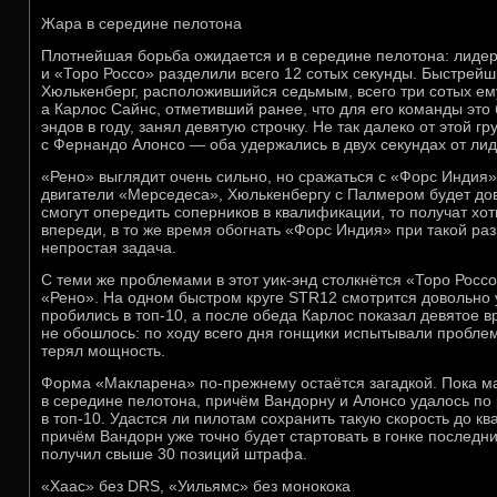
Жара в середине пелотона
Плотнейшая борьба ожидается и в середине пелотона: лиде
и «Торо Россо» разделили всего 12 сотых секунды. Быстрейш
Хюлькенберг, расположившийся седьмым, всего три сотых ем
а Карлос Сайнс, отметивший ранее, что для его команды это 
эндов в году, занял девятую строчку. Не так далеко от этой 
с Фернандо Алонсо — оба удержались в двух секундах от лид
«Рено» выглядит очень сильно, но сражаться с «Форс Индия»
двигатели «Мерседеса», Хюлькенбергу с Палмером будет до
смогут опередить соперников в квалификации, то получат хот
впереди, в то же время обогнать «Форс Индия» при такой р
непростая задача.
C теми же проблемами в этот уик-энд столкнётся «Торо Росс
«Рено». На одном быстром круге STR12 смотрится довольно 
пробились в топ-10, а после обеда Карлос показал девятое 
не обошлось: по ходу всего дня гонщики испытывали проблем
терял мощность.
Форма «Макларена» по-прежнему остаётся загадкой. Пока м
в середине пелотона, причём Вандорну и Алонсо удалось по
в топ-10. Удастся ли пилотам сохранить такую скорость до 
причём Вандорн уже точно будет стартовать в гонке последн
получил свыше 30 позиций штрафа.
«Хаас» без DRS, «Уильямс» без монокока