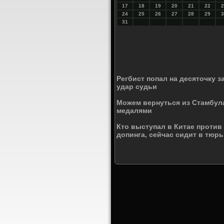
17
18
19
20
21
22
2
24
25
26
27
28
29
3
31
Регбист попал на десяточку з
удар судьи
Можем вернуться из Стамбул
медалями
Кто выступал в Китае против
допинга, сейчас сидит в тюр