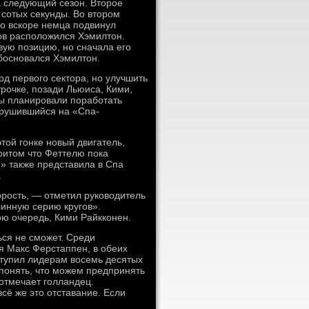
а следующий сезон. Второе
 сотых секунды. Во втором
но вскоре немца подвинул
лов расположился Хэмилтон.
вую позицию, но сначала его
обосновался Хэмилтон.
рд первого сектора, но улучшить
трочке, позади Льюиса, Кими,
ды планировали поработать
брушившийся на «Спа-
той гонке новый двигатель,
притом что Феттелю пока
» также представила в Спа
.
рость, — отметил руководитель
инную серию кругов».
ою очередь, Кими Райкконен.
ься не сможет. Среди
я Макс Ферстаппен, в обеих
ступил лидерам восемь десятых
понять, что можем предпринять
отмечает голландец.
всё же это отставание. Если