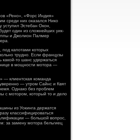
ров «Рено», «Форс Индия»
им среди них оказался Нико
у уступил Эстебан Окон,
будет один из сложнейших уик-
группы и Джолион Палмер
ера.
, под капотами которых
вольно трудно. Если французы
ь какой-то шанс удержаться
азнице в мощности мотора —
о» — клиентская команда
уверенно — утром Сайнс и Квят
время. Однако без проблем
ы с мотором, который то и дело
ашины из Уокинга держатся
 разу классифицироваться
квалификации — большой вопрос,
им: за замену мотора бельгиец