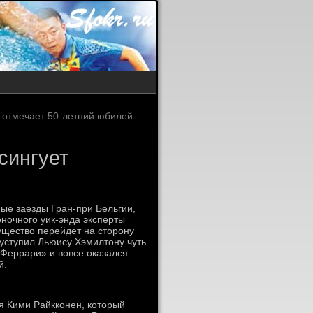
 отмечает 50-летний юбилей
сингует
ые заезды Гран-при Бельгии,
оночного уик-энда эксперты
ущество перейдёт на сторону
уступил Льюису Хэмилтону чуть
«Феррари» и вовсе оказался
й.
я Кими Райкконен, который