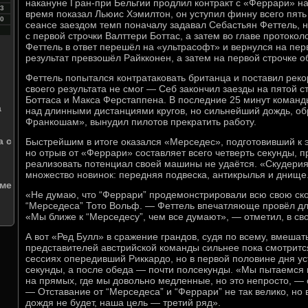
накануне Гран-при Бельгии продлил контракт с «Феррари» н
3
время показал Льюис Хэмилтон, он уступил финну всего пять
0
сеансе заездом темп поначалу задавал Себастьян Феттель, 
с первой строчки Валттери Боттас, а затем во главе протоко
Феттель в ответ перешёл на «ультрасофт» и вернулся на пер
результат превзошёл Райкконен, а затем на первой строчке 
Феттель попытался контратаковать британца и поставил реко
своего результата не смог — Себ закончил заезды на пятой с
Боттаса и Макса Ферстаппена. В последние 25 минут коман
а
над длинными дистанциями кругов, но сильнейший дождь, о
Франкошам», вынудил пилотов прекратить работу.
а с
Быстрейшим в итоге оказался «Мерседес», подготовивший к э
но отрыв от «Феррари» составляет всего четверть секунды, 
реализовать потенциал своей машины не удаётся. «Скудерия
множество новинок: передняя подвеска, антикрылья и днище
ьме
«Не думаю, что “Феррари” продемонстрировали всю свою ско
“Мерседеса” Тото Вольф. — Феттель впечатляюще провёл дл
«Мы ближе к “Мерседесу”, чем все думают», — отметил, в св
А вот «Ред Булл» в сражение грандов, судя по всему, вмешат
представителей австрийской команды сильнее пока смотритс
сессиях опередивший Риккардо, но в первой половине дня у
секунды, а после обеда — почти полсекунды. «Мы пытаемся 
на прямых, где мы довольно медленные, но это непросто, — 
— Отставание от “Мерседеса” и “Феррари” не так велико, но 
дождя не будет, наша цель — третий ряд».