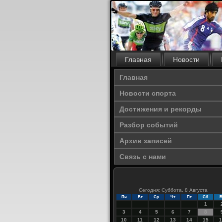
Главная
Новости
Главная
Новости спорта
Достижения и рекорды
Разбор событий
Архив записей
Связь с нами
Сегодня: Суббота, 8 Августа
Пн
Вт
Ср
Чт
Пт
Сб
В
1
3
4
5
6
7
8
10
11
12
13
14
15
1