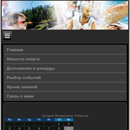
Главная
Новости спорта
Достижения и рекорды
Разбор событий
Архив записей
Связь с нами
Сегодня: Воскресенье, 9 Августа
Пн
Вт
Ср
Чт
Пт
Сб
Вс
1
2
3
4
5
6
7
8
9