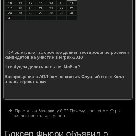
10
11
12
13
14
15
16
17
18
19
20
21
22
23
24
25
26
27
28
29
30
31
ПКР выступает за срочное допинг-тестирование россиян-
кандидатов на участие в Играх-2018
Что будем делать дальше, Майки?
Возвращение в АПЛ нам не светит. Слуцкий и его Халл
вновь теряют очки
Простят ли Захаркину 0:7? Почему в разгроме Югры
виноват не только тренер
Боксер Фьюри объявил о