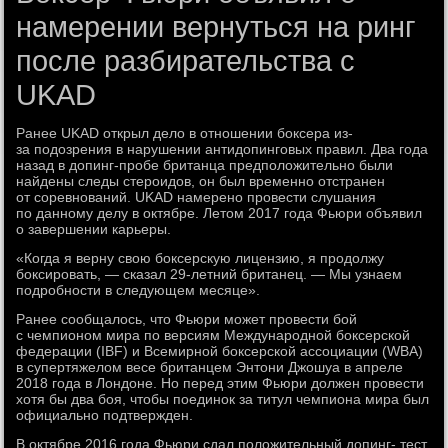
намерении вернуться на ринг
после разбирательства с
UKAD
Ранее UKAD открыл дело в отношении боксера из-
за подозрения в нарушении антидопинговых правил. Два года
назад в допинг-пробе британца предположительно были
найдены следы стероидов, он был временно отстранен
от соревнований. UKAD намерено провести слушания
по данному делу в октябре. Летом 2017 года Фьюри объявил
о завершении карьеры.
«Когда я верну свою боксерскую лицензию, я продолжу
боксировать, — сказал 29-летний британец. — Мы узнаем
подробности в следующем месяце».
Ранее сообщалось, что Фьюри может провести бой
с чемпионом мира по версиям Международной боксерской
федерации (IBF) и Всемирной боксерской ассоциации (WBA)
в супертяжелом весе британцем Энтони Джошуа в апреле
2018 года в Лондоне. Но перед этим Фьюри должен провести
хотя бы два боя, чтобы поединок за титул чемпиона мира был
официально подтвержден.
В октябре 2016 года Фьюри сдал положительный допинг- тест