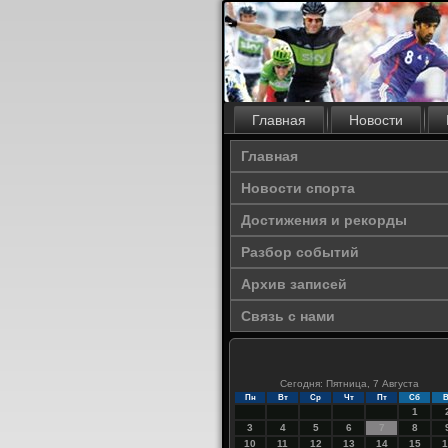
Главная
Новости
Главная
Новости спорта
Достижения и рекорды
Разбор событий
Архив записей
Связь с нами
Сегодня: Пятница, 7 Августа
Пн
Вт
Ср
Чт
Пт
Сб
В
1
3
4
5
6
7
8
10
11
12
13
14
15
1