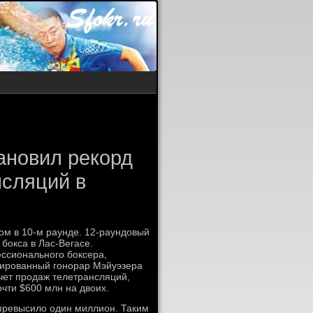
ановил рекорд
нсляций в
ом в 10-м раунде. 12-раундовый
 бокса в Лас-Вегасе.
ссионального боксера,
тированный гонорар Мэйуэзера
счет продаж телетрансляций,
чти $600 млн на двоих.
 превысило один миллион. Таким