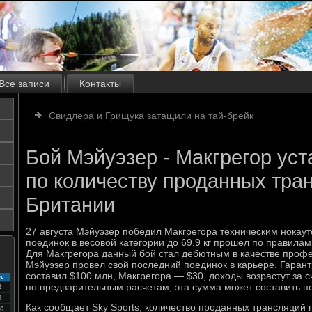
Все записи
Контакты
Свидлера и Грищука затащили на тай-брейк
Бой Мэйуэзер - Макгрегор уст
по количеству проданных тра
Британии
27 августа Мэйуэзер победил Макгрегора техническим нокаут
поединок в весовой категории до 69,9 кг прошел по правилам
Для Макгрегора данный бой стал дебютным в качестве профе
Мэйуэзер провел свой последний поединок в карьере. Гаран
составил $100 млн, Макгрегора — $30, доходы возрастут за 
с
по предварительным расчетам, эта сумма может составить по
2
9
Как сообщает Sky Sports, количество проданных трансляций
6