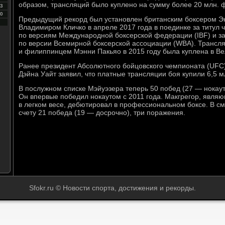
образом, трансляций было куплено на сумму более 20 млн. 
3
0
Предыдущий рекорд был установлен британским боксером Э
Владимиром Кличко в апреле 2017 года в поединке за титул
по версиям Международной боксерской федерации (IBF) и з
по версии Всемирной боксерской ассоциации (WBA). Трансл
и филиппинцем Мэнни Пакьяо в 2015 году была куплена в Вел
Ранее президент Абсолютного бойцовского чемпионата (UFC),
Дэйна Уайт заявил, что платные трансляции боя купили 6,5 м
В послужном списке Мэйуэзера теперь 50 побед (27 — нокаут
Он впервые победил нокаутом с 2011 года. Макгрегор, явл
в легком весе, дебютировал в профессиональном боксе. В с
счету 21 победа (19 — досрочно), три поражения.
и
Sfokr.ru © Новости спорта, достижения и рекорды.