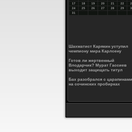
17
18
19
20
21
22
2
24
25
26
27
28
29
3
31
Шахматист Карякин уступил
чемпиону мира Карлсену
Готов ли жертвенный
Влодарчик? Мурат Гассиев
выходит защищать титул
Бах разобрался с царапинам
на сочинских пробирках