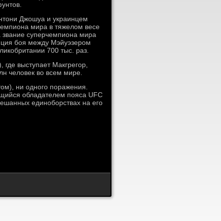
фунтов.
нтони Джошуа и украинцем
 чемпиона мира в тяжелом весе
а звание суперчемпиона мира
яция боя между Мэйуэзером
икобритании 700 тыс. раз.
 где выступает Макгрегор,
лн человек во всем мире.
ом), ни одного поражения.
яющийся обладателем пояса UFC
мешанных единоборствах на его