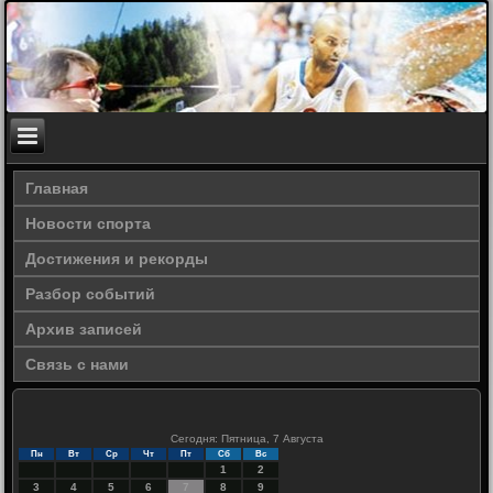
Главная
Новости спорта
Достижения и рекорды
Разбор событий
Архив записей
Связь с нами
Сегодня: Пятница, 7 Августа
Пн
Вт
Ср
Чт
Пт
Сб
Вс
1
2
3
4
5
6
7
8
9