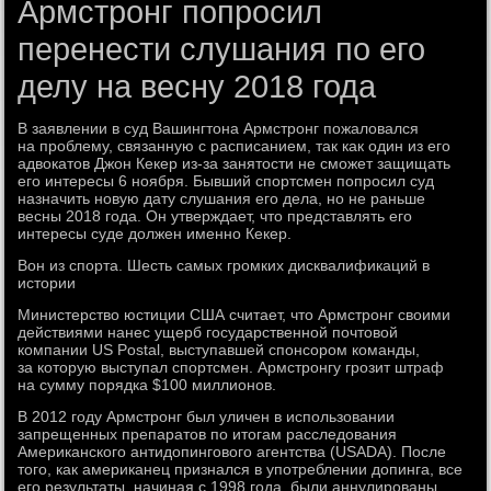
Армстронг попросил
перенести слушания по его
делу на весну 2018 года
В заявлении в суд Вашингтона Армстронг пожаловался
на проблему, связанную с расписанием, так как один из его
адвокатов Джон Кекер из-за занятости не сможет защищать
его интересы 6 ноября. Бывший спортсмен попросил суд
назначить новую дату слушания его дела, но не раньше
весны 2018 года. Он утверждает, что представлять его
интересы суде должен именно Кекер.
Вон из спорта. Шесть самых громких дисквалификаций в
истории
Министерство юстиции США считает, что Армстронг своими
действиями нанес ущерб государственной почтовой
компании US Postal, выступавшей спонсором команды,
за которую выступал спортсмен. Армстронгу грозит штраф
на сумму порядка $100 миллионов.
В 2012 году Армстронг был уличен в использовании
запрещенных препаратов по итогам расследования
Американского антидопингового агентства (USADA). После
того, как американец признался в употреблении допинга, все
его результаты, начиная с 1998 года, были аннулированы