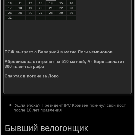
10
11
12
13
14
15
16
17
18
19
20
21
22
23
24
25
26
27
28
29
30
31
ПСЖ сыграет с Баварией в матче Лиги чемпионов
Абросимова отстранят на 510 матчей, Ак Барс заплатит
300 тысяч штрафа
Спартак в погоне за Локо
Ушла эпоха? Президент IPC Крэйвен покинул свой пост
после 16 лет правления
Бывший велогонщик