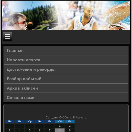
Главная
Новости спорта
Достижения и рекорды
Разбор событий
Архив записей
Связь с нами
Сегодня: Суббота, 8 Августа
Пн
Вт
Ср
Чт
Пт
Сб
Вс
1
2
3
4
5
6
7
8
9