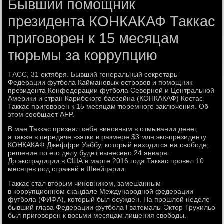
Бывший помощник
президента КОНКАКАФ Таккас
приговорен к 15 месяцам
тюрьмы за коррупцию
ТАСС, 31 октября. Бывший генеральный секретарь
Федерации футбола Каймановых островов и помощник
президента Конфедерации футбола Северной и Центральной
Америки и стран Карибского бассейна (КОНКАКАФ) Костас
Таккас приговорен к 15 месяцам тюремного заключения. Об
этом сообщает AFP.
В мае Таккас признал себя виновным в отмывании денег,
а также в передаче взятки в размере $3 млн экс-президенту
КОНКАКАФ Джеффри Уэббу, который находится на свободе,
решение по его делу будет вынесено 24 января.
До экстрадиции в США в марте 2016 года Таккас провел 10
месяцев под стражей в Швейцарии.
Таккас стал вторым чиновником, замешанным
в коррупционном скандале Международной федерации
футбола (ФИФА), который был осужден. На прошлой неделе
бывший глава Федерации футбола Гватемалы Эктор Трухильо
был приговорен к восьми месяцам лишения свободы.