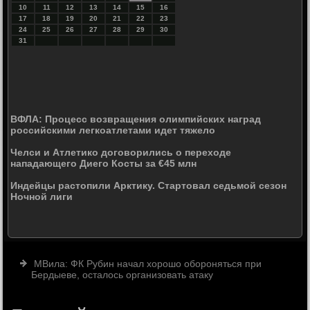
10
11
12
13
14
15
16
17
18
19
20
21
22
23
24
25
26
27
28
29
30
31
ВФЛА: Процесс возвращения олимпийских наград
российскими легкоатлетами идет тяжело
Челси и Атлетико договорились о переходе
нападающего Диего Косты за €45 млн
Индейцы растопили Арктику. Стартовал седьмой сезон
Ночной лиги
МВила: ФК Рубин начал хорошо обороняться при
Бердыеве, осталось организовать атаку