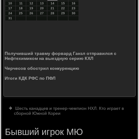
10
11
12
13
14
15
16
17
18
19
20
21
22
23
24
25
26
27
28
29
30
31
Получивший травму форвард Ганзл отправился с
Нефтехимиком на выездную серию КХЛ
Черчесов обострил конкуренцию
Итоги КДК РФС по ПФЛ
Шесть канадцев и тренер-чемпион НХЛ. Кто играет в
сборной Южной Кореи
Бывший игрок МЮ