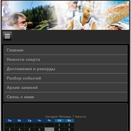
Главная
Новости спорта
Достижения и рекорды
Разбор событий
Архив записей
Связь с нами
Сегодня: Пятница, 7 Августа
Пн
Вт
Ср
Чт
Пт
Сб
Вс
1
2
3
4
5
6
7
8
9