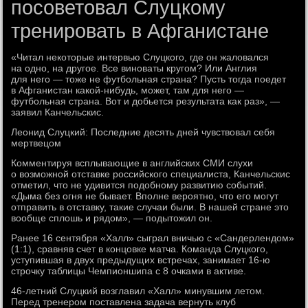
посоветовал Слуцкому
тренировать в Афганистане
«Читал некоторые интервью Слуцкого, где он жаловался
на одно, на другое. Все виноваты кругом? Или Англия
для него — тоже не футбольная страна? Пусть тогда поедет
в Афганистан какой-нибудь, может, там для него —
футбольная страна. Вот и добьется результата как раз», —
заявил Канчельскис.
Леонид Слуцкий: Последние десять дней чувствовал себя
мертвецом
Комментируя всплывающие в английских СМИ слухи
о возможной отставке российского специалиста, Канчельскис
отметил, что не удивится подобному развитию событий.
«Дыма без огня не бывает. Вполне вероятно, что его могут
отправить в отставку, такие случаи были. В нашей стране это
вообще сплошь и рядом», — подытожил он.
Ранее 16 сентября «Халл» сыграл вничью с «Сандерлендом»
(1:1), сравняв счет в концовке матча. Команда Слуцкого,
уступившая в двух предыдущих встречах, занимает 16-ю
строчку таблицы Чемпионшипа с 8 очками в активе.
46-летний Слуцкий возглавил «Халл» минувшим летом.
Перед тренером поставлена задача вернуть клуб