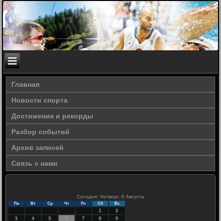
Главная
Новости спорта
Достижения и рекорды
Разбор событий
Архив записей
Связь с нами
Сегодня: Четверг, 6 Августа
Пн
Вт
Ср
Чт
Пт
Сб
Вс
1
2
3
4
5
6
7
8
9