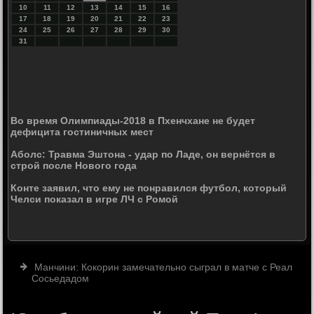
10
11
12
13
14
15
16
17
18
19
20
21
22
23
24
25
26
27
28
29
30
31
Во время Олимпиады-2018 в Пхенчхане не будет
дефицита гостиничных мест
Аболс: Травма Эштона - удар по Ладе, он вернётся в
строй после Нового года
Конте заявил, что ему не понравился футбол, который
Челси показал в игре ЛЧ с Ромой
Манчини: Кокорин замечательно сыграл в матче с Реал
Сосьедадом