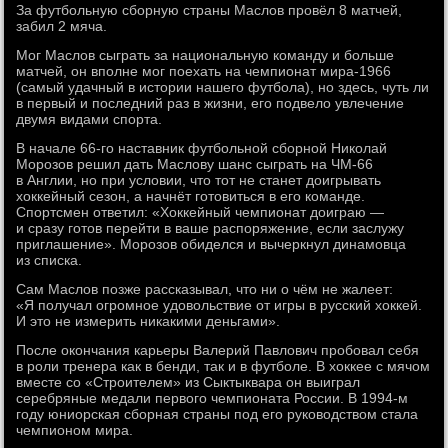
За футбольную сборную страны Маслов провёл 8 матчей,
забил 2 мяча.
Мог Маслов сыграть за национальную команду и больше
матчей, он вполне мог поехать на чемпионат мира-1966
(самый удачный в истории нашего футбола), но здесь, чуть ли
в первый и последний раз в жизни, его подвело увлечение
двумя видами спорта.
В начале 66-го наставник футбольной сборной Николай
Морозов решил дать Маслову шанс сыграть на ЧМ-66
в Англии, но при условии, что тот не станет доигрывать
хоккейный сезон, а начнёт готовиться в его команде.
Спортсмен ответил: «Хоккейный чемпионат доиграю —
и сразу готов перейти в ваше распоряжение, если заслужу
приглашение». Морозов обиделся и вычеркнул динамовца
из списка.
Сам Маслов позже рассказывал, что ни о чём не жалеет:
«Я получал огромное удовольствие от игры в русский хоккей.
И это не измерить никакими деньгами».
После окончания карьеры Валерий Павлович пробовал себя
в роли тренера как в бенди, так и в футболе. В хоккее с мячом
вместе со «Строителем» из Сыктыквара он выиграл
серебряные медали первого чемпионата России. В 1994-м
году юниорская сборная страны под его руководством стала
чемпионом мира.