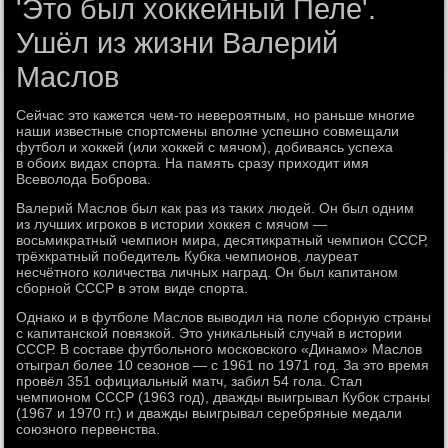
'Это был хоккейный Пеле'.
Ушёл из жизни Валерий
Маслов
Сейчас это кажется чем-то невероятным, но раньше многие
наши известные спортсмены вполне успешно совмещали
футбол и хоккей (или хоккей с мячом), добиваясь успеха
в обоих видах спорта. На память сразу приходит имя
Всеволода Боброва.
Валерий Маслов был как раз из таких людей. Он был одним
из лучших игроков в истории хоккея с мячом —
восьмикратный чемпион мира, десятикратный чемпион СССР,
трёхкратный победитель Кубка чемпионов, лауреат
несчётного количества личных наград. Он был капитаном
сборной СССР в этом виде спорта.
Однако и в футболе Маслов выводил на поле сборную страны
с капитанской повязкой. Это уникальный случай в истории
СССР. В составе футбольного московского «Динамо» Маслов
отыграл более 10 сезонов — с 1961 по 1971 год. За это время
провёл 351 официальный матч, забил 54 гола. Стал
чемпионом СССР (1963 год), дважды выигрывал Кубок страны
(1967 и 1970 гг.) и дважды выигрывал серебряные медали
союзного первенства.