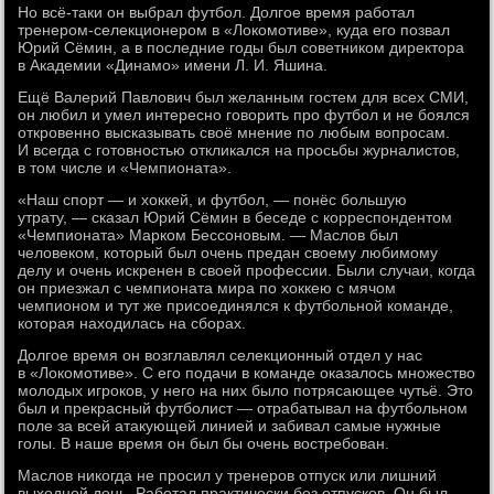
Но всё-таки он выбрал футбол. Долгое время работал
тренером-селекционером в «Локомотиве», куда его позвал
Юрий Сёмин, а в последние годы был советником директора
в Академии «Динамо» имени Л. И. Яшина.
Ещё Валерий Павлович был желанным гостем для всех СМИ,
он любил и умел интересно говорить про футбол и не боялся
откровенно высказывать своё мнение по любым вопросам.
И всегда с готовностью откликался на просьбы журналистов,
в том числе и «Чемпионата».
«Наш спорт — и хоккей, и футбол, — понёс большую
утрату, — сказал Юрий Сёмин в беседе с корреспондентом
«Чемпионата» Марком Бессоновым. — Маслов был
человеком, который был очень предан своему любимому
делу и очень искренен в своей профессии. Были случаи, когда
он приезжал с чемпионата мира по хоккею с мячом
чемпионом и тут же присоединялся к футбольной команде,
которая находилась на сборах.
Долгое время он возглавлял селекционный отдел у нас
в «Локомотиве». С его подачи в команде оказалось множество
молодых игроков, у него на них было потрясающее чутьё. Это
был и прекрасный футболист — отрабатывал на футбольном
поле за всей атакующей линией и забивал самые нужные
голы. В наше время он был бы очень востребован.
Маслов никогда не просил у тренеров отпуск или лишний
выходной день. Работал практически без отпусков. Он был