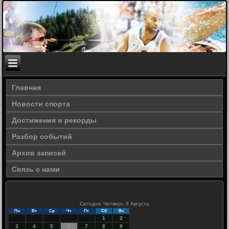
Главная
Новости спорта
Достижения и рекорды
Разбор событий
Архив записей
Связь с нами
Сегодня: Четверг, 6 Августа
Пн
Вт
Ср
Чт
Пт
Сб
Вс
1
2
3
4
5
6
7
8
9