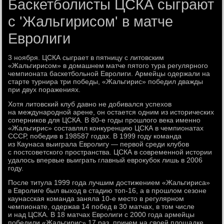
Баскетболисты ЦСКА сыграют
с 'Жальгирисом' в матче
Евролиги
3 ноября. ЦСКА сыграет в пятницу с литовским
«Жальгирисом» в домашнем матче пятого тура регулярного
чемпионата баскетбольной Евролиги. Армейцы одержали на
старте турнира три победы, «Жальгирис» победил дважды
при двух поражениях.
Хотя литовский клуб давно не добивался успехов
на международной арене, он остается одним из исторических
соперников для ЦСКА. В 80-е годы прошлого века именно
«Жальгирис» составлял конкуренцию ЦСКА в чемпионатах
СССР, победив в 198587 годах. В 1999 году команда
из Каунаса выиграла Евролигу — первой среди клубов
с постсоветского пространства. ЦСКА в современной истории
удалось впервые выиграть главный еврокубок лишь в 2006
году.
После титула 1999 года лучшим достижением «Жальгириса»
в Евролиге был выход в стадию топ-16, а в прошлом сезоне
каунасская команда заняла 10-е место в регулярном
чемпионате, одержав 14 побед в 30 матчах, в том числе
и над ЦСКА. В 18 матчах Евролиги с 2000 года армейцы
победили «Жальгирис» 17 раз, причем на своей площадке