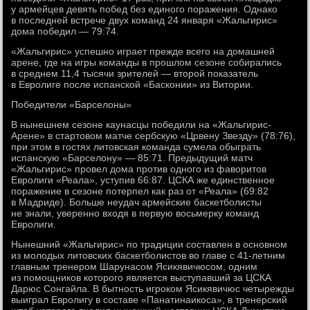
у армейцев девять побед без единого поражения. Однако
в последней встрече двух команд 24 января «Жальгирис»
дома победил — 79:74.
«Жальгирис» успешно играет прежде всего на домашней
арене, где на игры команды в прошлом сезоне собирались
в среднем 11,4 тысячи зрителей — второй показатель
в Евролиге после испанской «Басконии» из Витории.
Победители «Барселоны»
В нынешнем сезоне каунасцы победили на «Жальгирис-
Арене» в стартовом матче сербскую «Црвену Звезду» (78:76),
при этом в гостях литовская команда сумела обыграть
испанскую «Барселону» — 85:71. Предыдущий матч
«Жальгирис» провел дома против одного из фаворитов
Евролиги «Реала», уступив 66:87. ЦСКА же единственное
поражение в сезоне потерпел как раз от «Реала» (69:82
в Мадриде). Больше неудач армейские баскетболисты
не знали, уверенно входя в первую восьмерку команд
Евролиги.
Нынешний «Жальгирис» по традиции составлен в основном
из молодых литовских баскетболистов во главе с 41-летним
главным тренером Шарунасом Ясикявичюсом, одним
из помощников которого является выступавший за ЦСКА
Дарюс Сонгайла. В бытность игроком Ясикявичюс четырежды
выиграл Евролигу в составе «Панатинаикоса», в тренерский