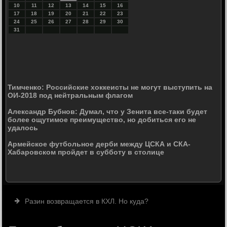
10
11
12
13
14
15
16
17
18
19
20
21
22
23
24
25
26
27
28
29
30
31
Тимченко: Российские хоккеисты не могут выступить на
ОИ-2018 под нейтральным флагом
Александр Бубнов: Думал, что у Зенита все-таки будет
более ощутимое преимущество, но добиться его не
удалось
Армейское футбольное дерби между ЦСКА и СКА-
Хабаровском пройдет в субботу в столице
Разин возвращается в КХЛ. Но куда?