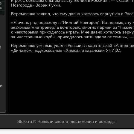
игрок с большим опытом выступлений в России» , — сказал 
3
Новгорода» Зоран Лукич.
0
Веремеенко заявил, что ему давно хотелось вернуться в Росс
«Я очень рад переходу в “Нижний Новгород”. Во-первых, эту
знакомый мне тренер, а во-вторых, многих парней из “Нижне
с некоторыми приходилось играть. Мне давно хотелось вернут
за иностранные клубы, приходилось жить вдали от семьи», — 
Веремеенко уже выступал в России за саратовский «Автодор»
м
«Динамо», подмосковные «Химки» и казанский УНИКС.
ой
Sfokr.ru © Новости спорта, достижения и рекорды.