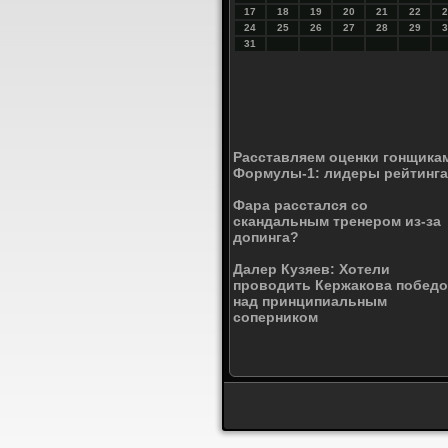
17
18
19
20
21
22
2
24
25
26
27
28
29
3
31
Расставляем оценки гонщика
Формулы-1: лидеры рейтинга
Фара расстался со
скандальным тренером из-за
допинга?
Далер Кузяев: Хотели
проводить Кержакова побед
над принципиальным
соперником