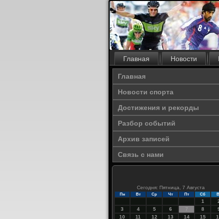
Главная
Новости
Главная
Новости спорта
Достижения и рекорды
Разбор событий
Архив записей
Связь с нами
Сегодня: Пятница, 7 Августа
Пн
Вт
Ср
Чт
Пт
Сб
В
1
3
4
5
6
7
8
10
11
12
13
14
15
1