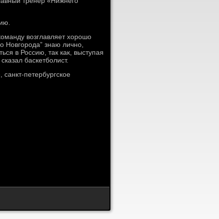
главный тренер «Нижнего
ию.
 команду возглавляет хорошо
го Новгорода” знаю лично,
ься в Россию, так как, выступая
сказал баскетболист.
, санкт-петербургское