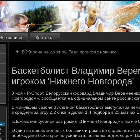
Все записи
Контакты
В Жироне не до жиру. Реал проиграл новичку
Баскетболист Владимир Вере
игроком 'Нижнего Новгорода'
3 ноя - Р-Спорт. Белорусский форвард Владимир Веремеенко
Новгородом», сообщается на официальном сайте российского
В минувшем сезоне 33-летний баскетболист выступал за нем
в среднем за игру 2,2 очка и делая 1,4 подбора в 25 матчах Е
«Локомотив-Кубань» разгромил «Нижний Новгород» в матче 
с
2
«Один из наших молодых больших игроков не справляется со
9
необходимо было срочно усиливать позицию под кольцом. 
6