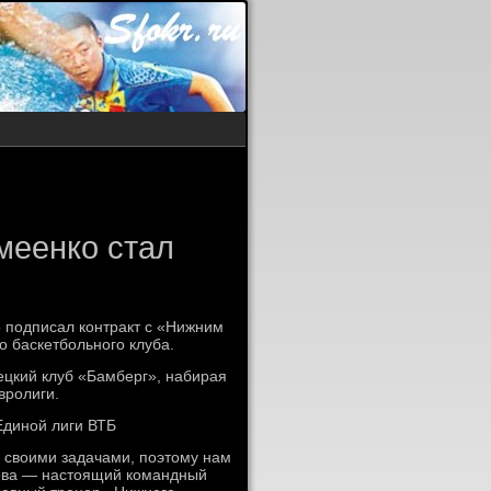
меенко стал
 подписал контракт с «Нижним
 баскетбольного клуба.
ецкий клуб «Бамберг», набирая
вролиги.
Единой лиги ВТБ
 своими задачами, поэтому нам
Вова — настоящий командный