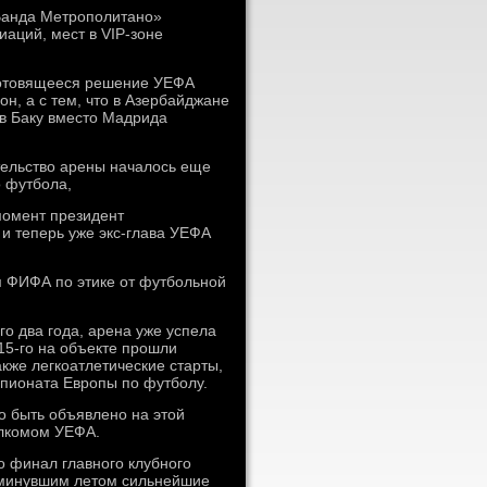
«Ванда Метрополитано»
аций, мест в VIP-зоне
 готовящееся решение УЕФА
н, а с тем, что в Азербайджане
 в Баку вместо Мадрида
ительство арены началось еще
о футбола,
момент президент
 теперь уже экс-глава УЕФА
 ФИФА по этике от футбольной
го два года, арена уже успела
15-го на объекте прошли
кже легкоатлетические старты,
мпионата Европы по футболу.
 быть объявлено на этой
олкомом УЕФА.
 финал главного клубного
е минувшим летом сильнейшие