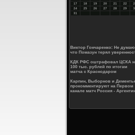
17
18
19
20
21
22
2
24
25
26
27
28
29
3
31
Виктор Гончаренко: Не думаю
что Помазун терял увереннос
КДК РФС оштрафовал ЦСКА н
100 тыс. рублей по итогам
матча с Краснодаром
Карпин, Выборнов и Дементь
прокомментируют на Первом
канале матч Россия - Аргенти