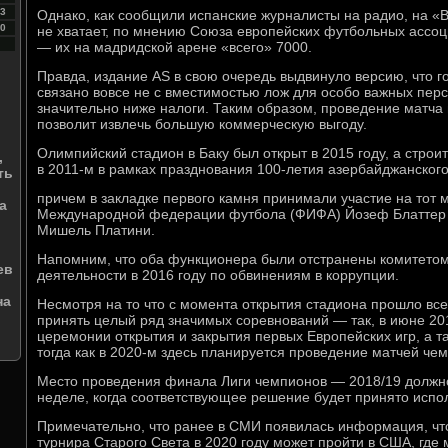
3
Однако, как сообщили испанские журналисты на радио, на 
0
не хватает, по мнению Союза европейских футбольных ассоци
— их на мадридской арене «всего» 7000.
Правда, издание AS в свою очередь выдвинуло версию, что
связано вовсе не с вместимостью лож для особо важных персо
значительно ниже налоги. Таким образом, проведение матча
позволит извлечь большую коммерческую выгоду.
Олимпийский стадион в Баку был открыт в 2015 году, а стро
,
в 2011-м в рамках празднования 100-летия азербайджанског
ть
причем в закладке первого камня принимали участие на тот 
а
Международной федерации футбола (ФИФА) Йозеф Блаттер и
Мишель Платини.
Напомним, что оба функционера были отстранены комитетом
ев
деятельности в 2016 году по обвинениям в коррупции.
на
Несмотря на то что с момента открытия стадиона прошло все
принять целый ряд значимых соревнований — так, в июне 20
церемонии открытия и закрытия первых Европейских игр, а та
тогда как в 2020-м здесь планируется проведение матчей че
Место проведения финала Лиги чемпионов — 2018/19 должно
неделе, когда соответствующее решение будет принято исп
Примечательно, что ранее в СМИ появилась информация, что
турнира Старого Света в 2020 году может пройти в США, гд