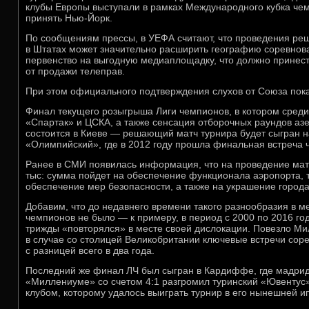
клубы Европы выступали в рамках Международного кубка чем
принять Нью-Йорк.
По сообщениям прессы, в УЕФА считают, что проведения ре
в Штатах может значительно расширить географию соревнова
первенство на выгодную медиаплощадку, что должно принес
от продажи телеправ.
При этом официального подтверждения слухов от Союза пока
Финал текущего розыгрыша Лиги чемпионов, в котором среди
«Спартак» и ЦСКА, а также сенсация отборочных раундов аз
состоится в Киеве — решающий матч турнира будет сыгран 
«Олимпийский», где в 2012 году прошла финальная встреча 
Ранее в СМИ появилась информация, что на проведение матч
тыс: сумма пойдет на обеспечение функционала аэропорта, 
обеспечение мер безопасности, а также на украшение город
Добавим, что до недавнего времени такого разнообразия в 
чемпионов не было — к примеру, в период с 2000 по 2016 г
трижды «повторялся» в месте своей дислокации. Повезло Ми
в случае со столицей Великобритании ключевые встречи сор
с разницей всего в два года.
Последний же финал ЛЧ был сыгран в Кардиффе, где мадри
«Миллениуме» со счетом 4:1 разгромил туринский «Ювентус»
клубом, которому удалось выиграть турнир в его нынешней ип