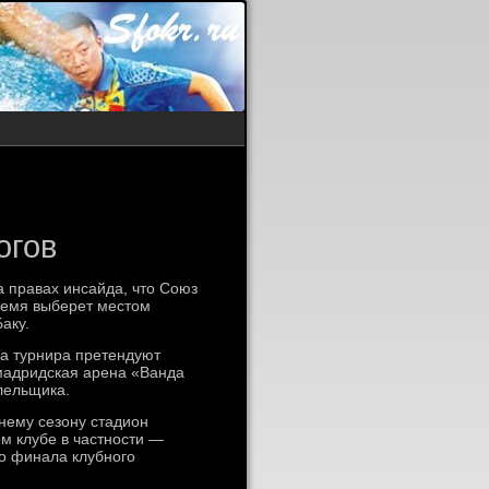
огов
 правах инсайда, что Союз
ремя выберет местом
аку.
ла турнира претендуют
мадридская арена «Ванда
лельщика.
нему сезону стадион
м клубе в частности —
го финала клубного