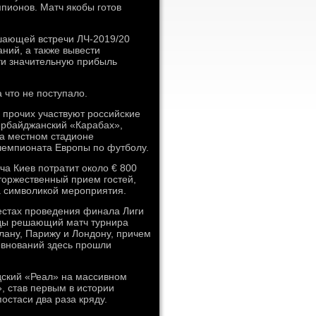
пионов. Матч якобы готов
шающей встречи ЛЧ-2019/20
ний, а также вывести
ти значительную прибыль
 что не поступало.
 прочих участвуют российские
ербайджанский «Карабах»,
на местном стадионе
чемпионата Европы по футболу.
а Киев потратит около € 800
торжественный прием гостей,
а символикой мероприятия.
местах проведения финала Лиги
оды решающий матч турнира
лану, Парижу и Лондону, причем
евнований здесь прошли
дский «Реал» на массивном
, став первым в истории
остаси два раза кряду.