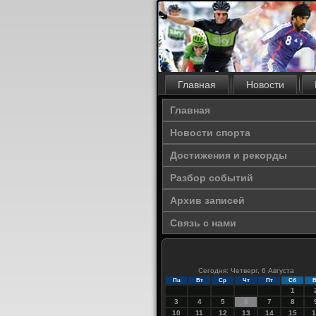
Главная
Новости
Главная
Новости спорта
Достижения и рекорды
Разбор событий
Архив записей
Связь с нами
Сегодня: Четверг, 6 Августа
Пн
Вт
Ср
Чт
Пт
Сб
В
1
3
4
5
6
7
8
10
11
12
13
14
15
1