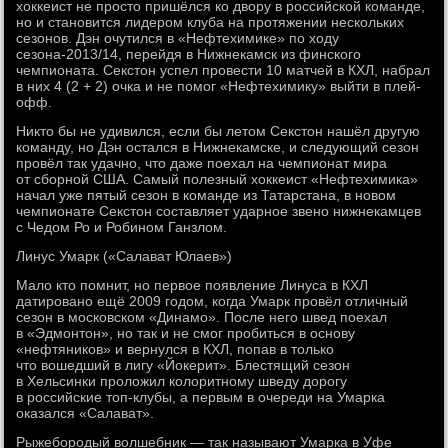
хоккеист не просто пришёлся ко двору в российской команде,
но и становится лидером клуба на протяжении нескольких
сезонов. Дэн очутился в «Нефтехимике» по ходу
сезона-2013/14, перейдя в Нижнекамск из финского
чемпионата. Секстон успел провести 10 матчей в КХЛ, набрал
в них 4 (2 + 2) очка и не помог «Нефтехимику» выйти в плей-
офф.
Никто бы не удивился, если бы летом Секстон нашёл другую
команду, но Дэн остался в Нижнекамске, и следующий сезон
провёл так удачно, что даже поехал на чемпионат мира
от сборной США. Самый полезный хоккеист «Нефтехимика»
начал уже пятый сезон в команде из Татарстана, в новом
чемпионате Секстон составляет ударное звено нижнекамцев
с Чедом Ро и Робином Ганзлом.
Линус Умарк («Салават Юлаев»)
Мало кто помнит, но первое появление Линуса в КХЛ
датировано ещё 2009 годом, когда Умарк провёл отличный
сезон в московском «Динамо». После него швед поехал
в «Эдмонтон», но так и не смог пробиться в основу
«нефтяников» и вернулся в КХЛ, попав в только
что вошедший в лигу «Йокерит». Блестящий сезон
в Хельсинки проложил колоритному шведу дорогу
в российские топ-клубы, а первым в очереди на Умарка
оказался «Салават».
Рыжебородый волшебник — так называют Умарка в Уфе