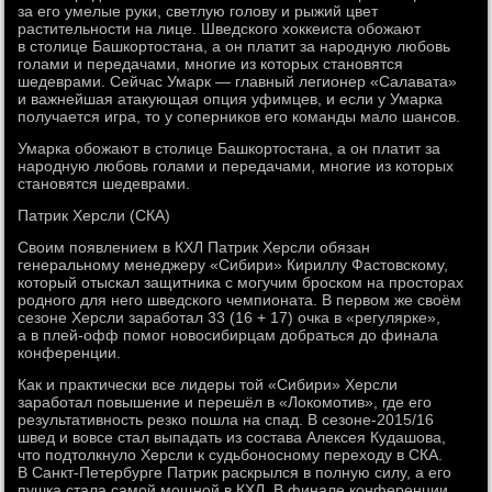
за его умелые руки, светлую голову и рыжий цвет
растительности на лице. Шведского хоккеиста обожают
в столице Башкортостана, а он платит за народную любовь
голами и передачами, многие из которых становятся
шедеврами. Сейчас Умарк — главный легионер «Салавата»
и важнейшая атакующая опция уфимцев, и если у Умарка
получается игра, то у соперников его команды мало шансов.
Умарка обожают в столице Башкортостана, а он платит за
народную любовь голами и передачами, многие из которых
становятся шедеврами.
Патрик Херсли (СКА)
Своим появлением в КХЛ Патрик Херсли обязан
генеральному менеджеру «Сибири» Кириллу Фастовскому,
который отыскал защитника с могучим броском на просторах
родного для него шведского чемпионата. В первом же своём
сезоне Херсли заработал 33 (16 + 17) очка в «регулярке»,
а в плей-офф помог новосибирцам добраться до финала
конференции.
Как и практически все лидеры той «Сибири» Херсли
заработал повышение и перешёл в «Локомотив», где его
результативность резко пошла на спад. В сезоне-2015/16
швед и вовсе стал выпадать из состава Алексея Кудашова,
что подтолкнуло Херсли к судьбоносному переходу в СКА.
В Санкт-Петербурге Патрик раскрылся в полную силу, а его
пушка стала самой мощной в КХЛ. В финале конференции