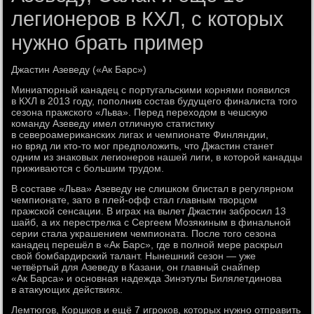
легионеров в КХЛ, с которых
нужно брать пример
Джастин Азеведу («Ак Барс»)
Миниатюрный канадец с португальскими корнями появился
в КХЛ в 2013 году, пополнив состав будущего финалиста того
сезона пражского «Льва». Перед переходом в чешскую
команду Азеведу имел отличную статистику
в североамериканских лигах и чемпионате Финляндии,
но вряд ли кто-то мог предположить, что Джастин станет
одним из знаковых легионеров нашей лиги, в которой канадцы
приживаются с большим трудом.
В составе «Льва» Азеведу не слишком блистал в регулярном
чемпионате, зато в плей-офф стал главным творцом
пражской сенсации. В играх на вылет Джастин забросил 13
шайб, а их перестрелка с Сергеем Мозякиным в финальной
серии стала украшением чемпионата. После того сезона
канадец перешёл в «Ак Барс», где в полной мере раскрыл
свой бомбардирский талант. Нынешний сезон — уже
четвёртый для Азеведу в Казани, он главный снайпер
«Ак Барса» и основная надежда Зинэтулы Билялетдинова
в атакующих действиях.
Лемтюгов, Коршков и ещё 7 игроков, которых нужно отправить