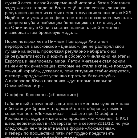
лучший сезон в своей современной истории. Затем Хиетанен
задержался в городе на Волге ещё на три сезона, завоевав
репутацию одного из самых остроатакующих защитников КХЛ.
Надёжная и умная игра финна не только позволила ему стать
лидером клуба и любимцем болельщиков, но и съездить
на Олимпиаду в Сочи в составе национальной команды
и завоевать там бронзовую медаль.
После четырёх лет в Нижнем Новгороде Хиетанен
перебрался в московское «Динамо», где не растерял свои
лучшие качества, продолжая регулярно набирать очки
за результативность и ездить в сборную Финляндии на этапы
Евротура и чемпионаты мира. Летом Хиетанен стал одним
из немногих динамовцев, которые не стали в спешке покидать
тонущий корабль, дождался, пока ситуация стабилизируется,
и теперь продолжает успешно играть за бело-голубых.
А в феврале Юусо наверняка ждут вторые в карьере
Олимпийские игры.
Стаффан Кронвалль («Локомотив»)
Габаритный атакующий защитник с отменным чувством паса
и блестящим броском, надёжный оплот обороны, символ
современного «Локомотива» — всё это про Стаффана
Кронвалля, лидера и капитана ярославской команды. В КХЛ
швед дебютировал в «Северстали» в сезоне-2011/12, но уже
следующий чемпионат начал в форме «Локомотива»,
и теперь по прошествии пяти лет трудно представить