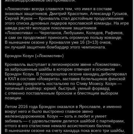
железнодорожников без Кронвалля.
«Локомотив» всегда славился тем, что имел в составе
знаковых защитников. Дмитрий Красоткин, Александр Гуськов,
Сергей Жуков — Кронвалль стал достойным продолжением
этого списка духовных лидеров ярославской команды. На игре
шведа растёт молодое поколение защитников
«Локомотива» — Черепанов, Любушкин, Коледов, Рафиков,
а сам он продолжает приносить огромную пользу команде.
В нынешнем сезоне у Кронвалля уже 16 (3+13) очков,
он лучший защитник-бомбардир этого чемпионата.
Брэндон Козун («Локомотив»)
Кронвалль выступает в легионерском звене «Локомотива»,
за заброшенные шайбы в котором отвечает в основном
Брэндон Козун. В позапрошлом сезоне канадец дебютировал
в КХЛ в составе «Йокерита», заставив болельщиков финской
команды прекратить ностальгию по Стиву Мозесу. Козун —
типичный снайпер: юркий, быстрый, умный форвард
с отменно поставленным броском и блестящим выбором
позиции.
Летом 2016 года Брэндон оказался в Ярославле, и именно
вокруг него и было выстроено главное звено
железнодорожников. Козун — хоть и любит и умеет
забивать — с удовольствием делится шайбой с партнёрами,
оттого в его статистике немало ассистентских баллов.
В нынешнем сезоне на счету канадца пока всего три шайбы,