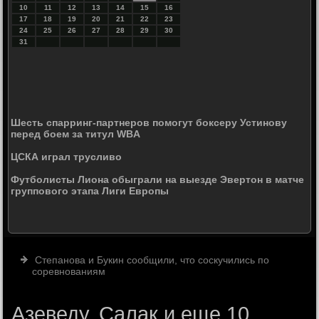
10
11
12
13
14
15
16
17
18
19
20
21
22
23
24
25
26
27
28
29
30
31
Шесть спарринг-партнеров помогут боксеру Устинову
перед боем за титул WBA
ЦСКА играл трусливо
Футболисты Лиона обыграли на выезде Эвертон в матче
группового этапа Лиги Европы
Степанова и Букин сообщили, что соскучились по
соревнованиям
Азеведу, Салак и еще 10