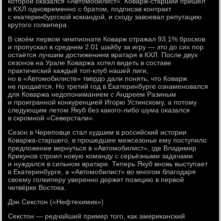
которой оказался «Автомобилист». Коварж-старший пришёл
в КХЛ одновременно с братом, подписав контракт
с екатеринбургской командой, и сходу завоевал репутацию
крутого голкипера.
В своём первом чемпионате Коварж отражал 93.1% бросков
и пропускал в среднем 2.01 шайбу за игру — это до сих пор
остаётся лучшим достижением вратаря в КХЛ. После двух
сезонов на Урале Коваржа хотел видеть в составе
практический каждый топ-клуб нашей лиги,
но в «Автомобилисте» твёрдо дали понять, что Коварж
не продаётся. Но третий год в Екатеринбурге ознаменовался
для Коваржа недопониманием с Андреем Разиным
и проигранной конкуренцией Игорю Устинскому, а потому
следующим летом Якуб без какого-либо шума оказался
в скромной «Северстали».
Сезон в Череповце стал худшим в российский истории
Коваржа-старшего, в прошедшее межсезонье ему поступило
предложение вернуться в «Автомобилист», где Владимир
Крикунов строил новую команду с серьёзными задачами
и нуждался в сильном вратаре. Теперь Якуб вновь выступает
в Екатеринбурге, а «Автомобилист» во многом благодаря
своему голкиперу уверенно держит позицию в первой
четвёрке Востока.
Дэн Секстон («Нефтехимик»)
Секстон — редчайший пример того, как американский