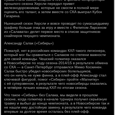
прошлого сезона Херсли передал привет
железнодорожникам, которые не смогли в полной мере
оценить его талант, а затем вместе со СКА выиграл Кубок
Гагарина.
Нынешний сезон Херсли и вовсе проводит по сумасшедшему
графику больше очка за игру и вместе с Филипом Ларсеном
из «Салавата» делит первое место в списке защитников-
снайперов текущего чемпионата.
Александр Салак («Сибирь»)
Пожалуй, нет в российских командах КХЛ такого легионера,
который мог бы сравниться с Салаком по степени важности
для своей команды. Чешский голкипер оказался
в Новосибирске по ходу сезона-2014/15 в результате обмена
со СКА — в Санкт-Петербург отправился Микко Коскинен.
Салак быстро убедил новосибирских болельщиков,
что он ничуть не хуже финна, а в плей-офф Александр стал
ключевой фигурой, помог «Сибири» пройти «Магнитку»
с её суперзвеном, в результате чего новосибирцы оказались
в четвёрке лучших команд КХЛ по итогам сезона.
Что такое «Сибирь» без Салака, мы видели в прошлом
сезоне, когда голкипер в начале турнира получил серьёзную
травму и выбыл до конца чемпионата, а в Новосибирске так и
не нашли ему достойную замену, в результате чего команда
впервые за долгое время осталась без плей-офф.