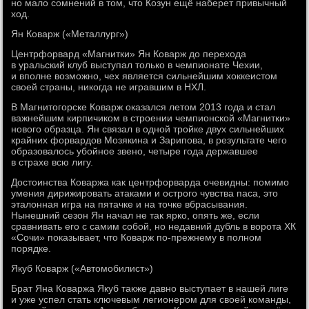
но мало сомнений в том, что Козун ещё наберет привычный
ход.
Ян Коварж («Металлург»)
Центрфорвард «Магнитки» Ян Коварж до перехода
в уральский клуб выступал только в чемпионате Чехии,
и вполне возможно, чех является сильнейшим хоккеистом
своей страны, никогда не игравшим в НХЛ.
В Магнитогорске Коварж оказался летом 2013 года и стал
важнейшим кирпичиком в строении чемпионской «Магнитки»
нового образца. Ян связал в одной тройке двух сильнейших
крайних форвардов Мозякина и Зарипова, в результате чего
образовалось убойное звено, четыре года державшее
в страхе всю лигу.
Достоинства Коваржа как центрфорварда очевидны: помимо
умения дирижировать атаками и острого чувства паса, это
эталонная игра на пятачке и на точке вбрасывания.
Нынешний сезон Ян начал не так ярко, опять же, если
сравнивать его с самим собой, но недавний дубль в ворота ХК
«Сочи» показывает, что Коварж по-прежнему в полном
порядке.
Якуб Коварж («Автомобилист»)
Брат Яна Коваржа Якуб также давно выступает в нашей лиге
и уже успел стать ключевым легионером для своей команды,