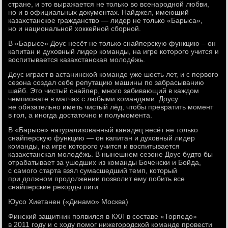
стране, и это выражается не только во всенародной любви,
но и в официальных документах. Найджел, имеющий
казахстанское гражданство — лидер не только «Барыса»,
но и национальной хоккейной сборной.
В «Барысе» Доус несёт не только снайперскую функцию – он
капитан и духовный лидер команды, на игре которого учится и
воспитывается казахстанская молодёжь.
Доус играет в астанинской команде уже шесть лет, и с первого
сезона создал себе репутацию машины по забрасыванию
шайб. Это чистый снайпер, много забивающий в каждом
чемпионате в матчах с любыми командами. Доусу
не обязательно иметь чистый лёд, чтобы превратить момент
в гол, а иногда достаточно и полумомента.
В «Барысе» натурализованный канадец несёт не только
снайперскую функцию — он капитан и духовный лидер
команды, на игре которого учится и воспитывается
казахстанская молодёжь. В нынешнем сезоне Доус будто бы
отрабатывает за ушедших из команды Боченски и Бойда,
с самого старта взял сумасшедший темп, который
при должном продолжении позволит ему побить все
снайперские рекорды лиги.
Юусо Хиетанен («Динамо» Москва)
Финский защитник появился в КХЛ в составе «Торпедо»
в 2011 году и с ходу помог нижегородской команде провести