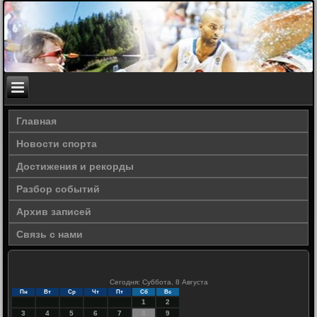
Главная
Новости спорта
Достижения и рекорды
Разбор событий
Архив записей
Связь с нами
Сегодня: Суббота, 8 Августа
Пн
Вт
Ср
Чт
Пт
Сб
Вс
1
2
3
4
5
6
7
8
9