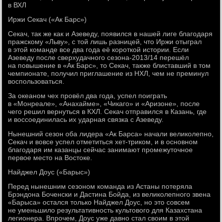
в ВХЛ
Иржи Секач («Ак Барс»)
Секач, так же как и Азеведу, появился в нашей лиге благодаря
пражскому «Льву», с той лишь разницей, что Иржи отыграл
в этой команде все два года её короткой истории. Если
Азеведу после сверхудачного сезона-2013/14 перешёл
на повышение в «Ак Барс», то Секач, также блиставший в том
чемпионате, получил приглашение из НХЛ, чем не преминул
воспользоваться.
За океаном чех провёл два года, успел поиграть
в «Монреале», «Анахайме», «Чикаго» и «Аризоне», после
чего решил вернуться в КХЛ. Секач отправился в Казань, где
и воссоединилась их ударная связка с Азеведу.
Нынешний сезон оба лидера «Ак Барса» начали великолепно,
Секач и вовсе успел отметиться хет-триком, и в основном
благодаря им казанцы сейчас занимают промежуточное
первое место на Востоке.
Найджел Доус («Барыс»)
Перед нынешним сезоном команда из Астаны потеряла
Брэндона Боченски и Дастина Бойда, из великолепного звена
«Барыса» остался только Найджел Доус, но это совсем
не уменьшило результативность культового для Казахстана
легионера. Впрочем, Доус уже давно стал своим в этой