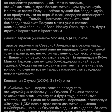
он становится распасовщиком. Можно говорить,
что «Локомотив» сыграл больше матчей, чем другие клубы.
Но в то же время Полунин сейчас лучший бомбардир клуба,
и он пробует выйти на первый план, опередив легионерское
звено Козун — Тальбо — Контиола. Увеличить свой
бомбардирский счёт Полунин может уже в составе
олимпийской сборной на Sochi Hockey Open, где вновь будет
играть с Коршковым и Красковским.
Даниил Тарасов («Динамо» Москва), 5 (4+1) очков
Тарасов вернулся из Северной Америки два сезона назад,
но за это время ожиданий явно не оправдал. Конечно, виной
тому и травмы, но, несмотря на смену юридического лица
у «Динамо», он решил остаться в клубе. На прошедшем Кубке
Минска Тарасов стал лучшим бомбардиром и снайпером
турнира. Сможет ли он сохранить этот темп в течение лета,
вопрос, но судя по всему Тарасов намерен стать лидером
нового «Динамо».
Константин Окулов (ЦСКА), 3 (3+0) очка
В «Сибири» очень переживают по поводу того,
что «армейцы» забрали у них Окулова. Причина тревоги
заключается в том, что ему там будет трудно пробиться
в состав и как бы дело не закончилось переводом в чеховскую
«Звезду». ЦСКА пока сыграл всего два матча, и именно
с «Сибирью», но в них Окулов был одним из лидеров. За лето
он физически окреп и по габаритам, несмотря на невысокий