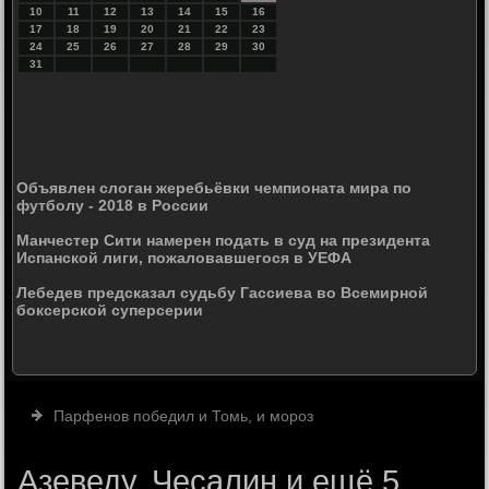
10
11
12
13
14
15
16
17
18
19
20
21
22
23
24
25
26
27
28
29
30
31
Объявлен слоган жеребьёвки чемпионата мира по
футболу - 2018 в России
Манчестер Сити намерен подать в суд на президента
Испанской лиги, пожаловавшегося в УЕФА
Лебедев предсказал судьбу Гассиева во Всемирной
боксерской суперсерии
Парфенов победил и Томь, и мороз
Азеведу, Чесалин и ещё 5