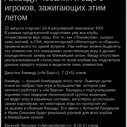
игроков, зажигающих этим
летом
21 августа стартует 10-й регулярный чемпионат КХЛ.
В рамках предсезонной подготовки уже все клубы
почувствовали вкус игры. Кто-то, как «Локомотив», сыграл
семь матчей, а СКА, магнитогорский «Металлург» и «Барыс»
провели всего по одной встрече. Уже сейчас можно выделить
тех хоккеистов, кто показывает качественную игру и делает
определённую заявку на ближайший сезон. Ввиду отсутствия
централизованной статистики по всем клубам мы подсчитали
данные каждого игрока и выделили семь хоккеистов.
Джастин Азеведу («Ак Барс»), 7 (2+5) очков
Азеведу — лучший бомбардир этого лета. Львиную долю
очков он набрал при игре в большинстве, которое уже
неплохо работает у «Ак Барса». Канадец с португальскими
корнями стал лидером легионерской группы казанцев,
он ведёт игру в неравных составах, регулярно ассистирует
своим партнёрам, но некоторые игры он пропустит из-
за вызова в сборную Канады. Его звено с Антоном Ландером
и Иржи Секачем будет реальной угрозой для всех клубов
в ближайшем сезоне.
Евгений Чесалин («Автомобилист»), 5 (3+2) очков