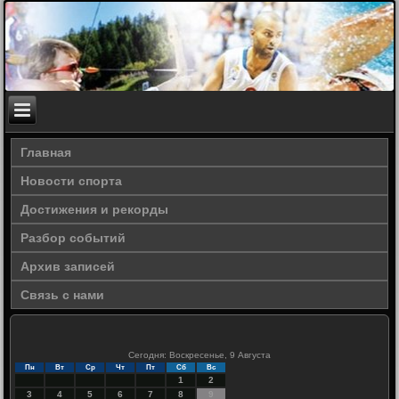
Главная
Новости спорта
Достижения и рекорды
Разбор событий
Архив записей
Связь с нами
Сегодня: Воскресенье, 9 Августа
Пн
Вт
Ср
Чт
Пт
Сб
Вс
1
2
3
4
5
6
7
8
9