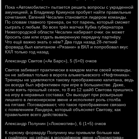
Пока «Автомобилист» пытается решить вопросы с украденной
амуницией, а Владимир Крикунов пробует найти правильные
сочетания, Евгений Чесалин становится лидером команды.
По словам главного тренера, он тот парень, который сможет
сыграть с любым. Во всех трёх матчах Кубка губернатора
Нижегородской области Чесалин набирает очки: он может
бросить сам или отдать выверенную передачу партнёру.
Что ещё важно знать о нём? Два года назад 28-летний
форвард был капитаном «Рязани» в ВХЛ и попробовал вкус
КХЛ только год назад.
Александр Свитов («Ак Барс»), 5 (5+0) очков
Свитов забивает практически в каждом матче своей команды,
он не забивал только в ворота альметьевского «Нефтяника».
Тренеры не удивляются такому преображению капитана, ведь
он всегда был эффективен при игре в большинстве. Даже,
если взять прошлый сезон, то 8 из 12 шайб Свитова пришлись
на игру в неравных составах. Он выходит при розыгрыше
лишнего в легионерском звене и исполняет роль столба
на пятаке. Поговаривают, что такое преображение связано
с появлением Ландера, который объясняет Свитову, как
правильнее всего действовать.
Александр Полунин («Локомотив»), 6 (1+5) очков
К юркому форварду Полунину мы привыкли больше как
к снайперу, но сейчас в молодёжном звене «Локомотива»