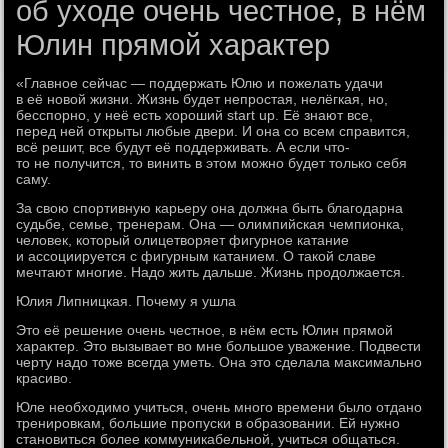
об уходе очень честное, в нём
Юлин прямой характер
«Главное сейчас — поддержать Юлю и пожелать удачи
в её новой жизни. Жизнь будет непростая, нелёгкая, но,
бесспорно, у неё есть хороший start up. Её знают все,
перед ней открыты любые двери. И она со всем справится,
всё решит, все будут её поддерживать. А если что-
то не получится, то винить в этом можно будет только себя
саму.
За свою спортивную карьеру она должна быть благодарна
судьбе, семье, тренерам. Она — олимпийская чемпионка,
человек, который олицетворяет фигурное катание
и ассоциируется с фигурным катанием. О такой славе
мечтают многие. Надо жить дальше. Жизнь продолжается.
Юлия Липницкая. Почему я ушла
Это её решение очень честное, в нём есть Юлин прямой
характер. Это вызывает во мне большое уважение. Подвести
черту надо тоже всегда уметь. Она это сделала максимально
красиво.
Юле необходимо учиться, очень много времени было отдано
тренировкам, большие пропуски в образовании. Ей нужно
становиться более коммуникабельной, учиться общаться.