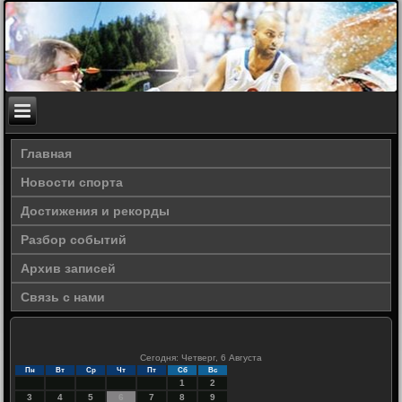
Главная
Новости спорта
Достижения и рекорды
Разбор событий
Архив записей
Связь с нами
Сегодня: Четверг, 6 Августа
Пн
Вт
Ср
Чт
Пт
Сб
Вс
1
2
3
4
5
6
7
8
9