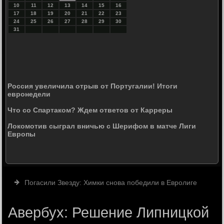
10
11
12
13
14
15
16
17
18
19
20
21
22
23
24
25
26
27
28
29
30
31
Россия увеличила отрыв от Португалии! Итоги
евронедели
Что со Спартаком? Ждем ответов от Карреры
Локомотив сыграл вничью с Шерифом в матче Лиги
Европы
Погасили Звезду: Химки снова победили в Евролиге
Авербух: Решение Липницкой