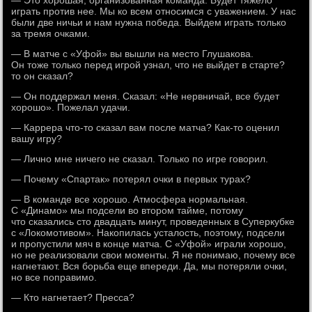
— Это хорошая, организованная команда. Будет тяжело
играть против нее. Мы ко всем относимся с уважением. У нас
были две ничьи и нам нужна победа. Выйдем играть только
за тремя очками.
— В матче с «Уфой» вы вышли на место Глушакова.
Он тоже только перед игрой узнал, что не выйдет в старте?
то он сказал?
— Он поддержал меня. Сказал: «Не нервничай, все будет
хорошо». Пожелал удачи.
— Каррера что-то сказал вам после матча? Как-то оценил
вашу игру?
— Лично мне ничего не сказал. Только по игре говорил.
— Почему «Спартак» потерял очки в первых турах?
— В команде все хорошо. Атмосфера нормальная.
С «Динамо» мы подсели во втором тайме, потому
что сказались сто двадцать минут, проведенных в Суперкубке
с «Локомотивом». Накопилась усталость, поэтому, подсели
и пропустили мяч в конце матча. С «Уфой» играли хорошо,
но не реализовали свои моменты. Я не понимаю, почему все
нагнетают. Вся борьба еще впереди. Да, мы потеряли очки,
но все поправимо.
— Кто нагнетает? Пресса?