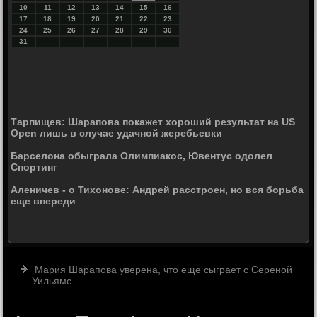
10
11
12
13
14
15
16
17
18
19
20
21
22
23
24
25
26
27
28
29
30
31
Тарпищев: Шарапова покажет хороший результат на US
Open лишь в случае удачной жеребьевки
Барселона обыграла Олимпиакос, Ювентус одолел
Спортинг
Аленичев - о Тихонове: Андрей расстроен, но вся борьба
еще впереди
Мария Шарапова уверена, что еще сыграет с Сереной
Уильямс