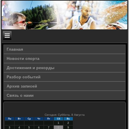
Главная
Новости спорта
Достижения и рекорды
Разбор событий
Архив записей
Связь с нами
Сегодня: Суббота, 8 Августа
Пн
Вт
Ср
Чт
Пт
Сб
Вс
1
2
3
4
5
6
7
8
9