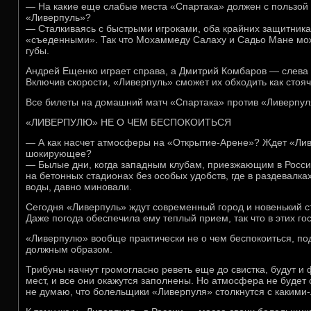
— На какие еще слабые места «Спартака» должен с пользой
«Ливерпуль»?
— Сталкиваясь с быстрыми игроками, оба крайних защитник
«съеденными». Так что Мохаммеду Салаху и Садьо Мане мож
губы.
Андрей Ещенко играет справа, а Дмитрий Комбаров — слева
Включив скорости, «Ливерпуль» сможет их обходить как стояч
Все билеты на домашний матч «Спартака» против «Ливерпул
«ЛИВЕРПУЛЮ» НЕ О ЧЕМ БЕСПОКОИТЬСЯ
— А как насчет атмосферы на «Открытие-Арене»? Ждет «Лив
шокирующее?
— Былые дни, когда западным клубам, приезжающим в Росси
на бетонных стадионах без особых удобств, где в раздевалка
воды, давно миновали.
Сегодня «Ливерпуль» ждут современный город и новенький с
Даже погода обеспечила ему теплый прием, так что в этих го
«Ливерпулю» вообще практически не о чем беспокоиться, под
должным образом.
Трибуны начнут громогласно реветь еще до свистка, будут и
мест, и все они окажутся заполнены. Но атмосфера не будет 
не думаю, что болельщики «Ливерпуля» столкнутся с какими