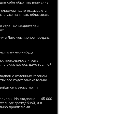
 для себя обратить внимание
а слишком часто оказываются
но уже начинать облизывать
 и страшно медлителен.
их.
я» в Лиге чемпионов проданы
ерпуль» что-нибудь
ю, приходилось играть
х не оказывалось даже горячей
тадион с отменным газоном.
стях все будет замечательно.
ойди он к этому матчу
 файеры. На стадионе — 45.000
столь уж враждебной, и я
-либо проблемами.