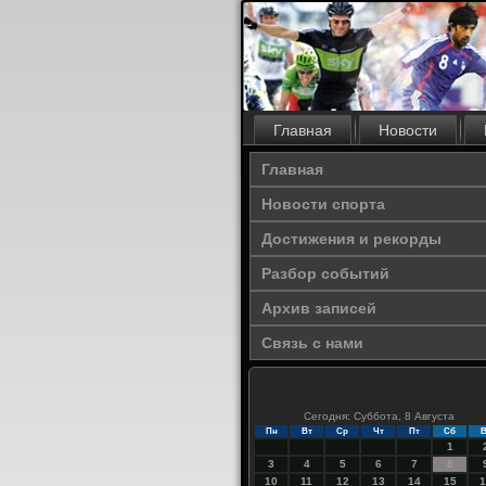
Главная
Новости
Главная
Новости спорта
Достижения и рекорды
Разбор событий
Архив записей
Связь с нами
Сегодня: Суббота, 8 Августа
Пн
Вт
Ср
Чт
Пт
Сб
В
1
3
4
5
6
7
8
10
11
12
13
14
15
1