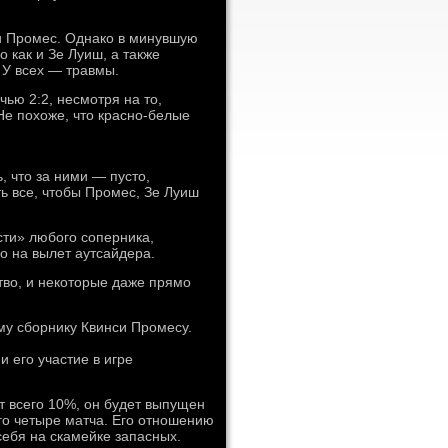
и Промес. Однако в минувшую
о как и Зе Луиш, а также
 У всех — травмы.
ью 2:2, несмотря на то,
Не похоже, что красно-белые
, что за ними — пусто,
ь все, чтобы Промес, Зе Луиш
сти» любого соперника,
о на вылет аутсайдера.
тво, и некоторые даже прямо
му сборнику Квинси Промесу.
 его участие в игре
ют всего 10%, он будет выпущен
го четыре матча. Его отношению
себя на скамейке запасных.