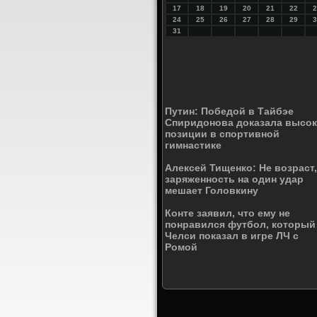
17
18
19
20
21
22
2
24
25
26
27
28
29
3
31
Путин: Победой в Тайбэе
Спиридонова доказала высо
позиции в спортивной
гимнастике
Алексей Тищенко: Не возраст,
заряженность на один удар
мешает Головкину
Конте заявил, что ему не
понравился футбол, который
Челси показал в игре ЛЧ с
Ромой