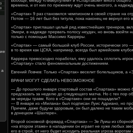
Вообще, между «Ливерпулем» и «Спартаком» много общего: 
3
времена, и от них по прежнему ждут очень многого, а надеж
0
«Спартак» 9 раз становился чемпионом в своей стране на отр
Потом — 16 лет был без титула, пока наконец не вернул его 
«Спартак» приглашал целый ряд известнейших тренеров, вк
Эмери, в надежде прервать полосу неудач, но вновь взойти н
только с помощью Массимо Карреры.
«Спартак» — самый большой клуб России, исторически это 
в то время как ЦСКА, например, всегда был армейским клубо
кие
Каррера превосходно поработал, ему удалось сплотить игро
«Спартаку» стало феноменальным достижением.
 а
Евгений Ловчев: Только «Спартак» веселит болельщиков, а «
ВРАЧИ МОГУТ СДЕЛАТЬ НЕВОЗМОЖНОЕ
— До прошлого января стартовый состав «Спартака» можно 
предсказать за неделю до следующего матча. Но с тех пор об
за череды травм. Кого в «Спартаке» они не пощадили?
— В январе из «Милана» был подписан Луис Адриано, но про
Причем, даже будучи здоровым, он был далеко не таким моб
в донецком «Шахтере».
Второй основной форвард «Спартака» — Зе Луиш из сборной 
«на втором этаже» в нападении он играет не хуже любых зве
его в строй, от него будет исходить реальная угроза ворота