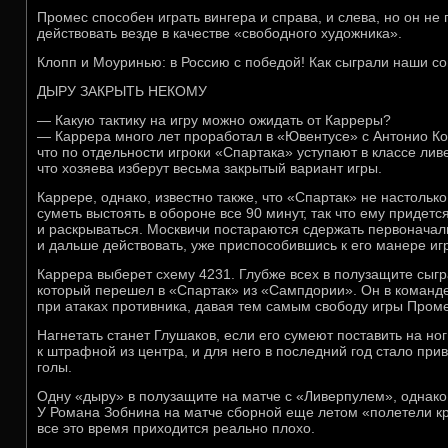
Промес способен играть вингера и справа, и слева, но он не
действовать везде в качестве «свободного художника».
Клопп и Моуринью: в Россию с победой! Как сыграли наши со
ДЫРУ ЗАКРЫТЬ НЕКОМУ
— Какую тактику на игру можно ожидать от Карреры?
— Каррера много лет проработал в «Ювентусе» с Антонио Ко
что по отдельности игроки «Спартака» уступают в классе ли
что хозяева изберут весьма закрытый вариант игры.
Каррере, однако, известно также, что «Спартак» не настоль
суметь выстоять в обороне все 90 минут, так что ему придет
и раскрываться. Москвичи постараются сдержать первонача
и дальше действовать, уже приспособившись к его манере иг
Каррера выберет схему 4231. Глубже всех в полузащите сыг
который перешел в «Спартак» из «Сампдории». Он в команде
при атаках противника, давая тем самым свободу игры Проме
Нагнетать станет Глушаков, если его сумеют поставить на н
к штрафной из центра, и для него в последний год стало п
голы.
Одну «дыру» в полузащите на матче с «Ливерпулем», однако,
У Романа Зобнина на матче сборной еще летом «полетели кр
все это время приходится реально плохо.