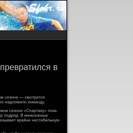
 превратился в
ом сезоне — смотрится
но надломило команду.
новом сезоне «Спартаку» пока
гр подряд. В межсезонье
оказывает крайне нестабильную