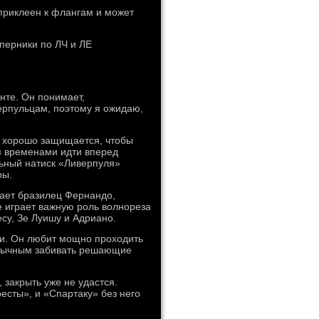
 приклеен к флангам и может
перники по ЛЧ и ЛЕ
нте. Он понимает,
верпульцам, поэтому я ожидаю,
ко хорошо защищается, чтобы
ся временами идти вперед
льный натиск «Ливерпуля»
ры.
рает бразилец Фернандо,
 играет важную роль волнореза
су, Зе Луишу и Адриано.
оги. Он любит мощно проходить
ривычным забивать решающие
 закрыть уже не удастся.
есты», и «Спартаку» без него