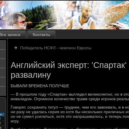
Все записи
Контакты
Победитель НСФЛ - чемпион Европы
Английский эксперт: 'Спартак'
развалину
БЫВАЛИ ВРЕМЕНА ПОЛУЧШЕ
— В прошлом году «Спартак» выглядел великолепно, но в эт
инвалидом. Огромное количество травм среди игроков реаль
Говорят, сохранить титул — труднее, чем его завоевать, и в 
ни разу не удалась серия из хотя бы нескольких приличных и
с
он не сумел усилиться, хотя это напрашивалось, и теперь п
2
игру.
9
6