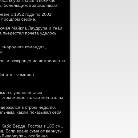
оба клуба знавали великие
ды болельщиков зашкаливают.
езке с 1992 года по 2001.
в прошлом сезоне.
лючая Майкла Лаудрупа и Унаи
а пьедестал почета удалось
— «народная команда»,
м.
ков, и возвращение чемпионства
Зенит» - чемпион
было с уверенностью
 этом можно только мечтать из-
держался в строю недолго.
ильным, каким показывал себя
Кабо Верде. Ростом в 185 см.,
зд. Если врачи сумеют вернуть
м «Ливерпуля», особенно