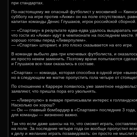
при стандартах.
По-настоящему же опасный футболист у москвичей — Квинс
субботу на игре против «Анжи» он на поле отсутствовал, равн
капитан команды Денис Глушаков, игрок российской сборной.
— «Спартаку» в результате едва-едва удалось выцарапать нич
что гости из «Анжи» идут в чемпионате на последнем месте. 
хорошо готовы перед «Ливерпулем».
— «Спартак» штормит, и это плохо сказывается на его игре.
В команде выбыло два-три ключевых футболиста, и оказалось
их просто некем заменить. Поэтому врачи попытаются сделат
и Глушаков все-таки оказались в составе.
«Спартак» — команда, которая способна в одной игре «выне
но в следующем же матче пропустить гола четыре от стоящег
По отношению к Каррере появилось уже заметное недовольс
заявляют, что пришла пора его увольнять.
— «Ливерпулю» в январе приписывали интерес к голландско
Насколько он хорош?
— Он — главный бомбардир в «Спартаке» последние 3 года, и
для команды — жизненно важно.
Так что если даже шансы на то, что сможет играть, составля
на поле. За последние четыре года он вообще пропустил все
к делу и желанию играть позавидовать: он просто не мыслит 