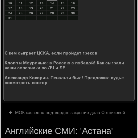
10
11
12
13
14
15
16
17
18
19
20
21
22
23
24
25
26
27
28
29
30
31
С кем сыграет ЦСКА, если пройдет греков
Клопп и Моуринью: в Россию с победой! Как сыграли
наши соперники по ЛЧ и ЛЕ
Александр Кокорин: Пенальти был! Предложил судье
посмотреть повтор
МОК косвенно подтвердил закрытие дела Сотниковой
Английские СМИ: 'Астана'