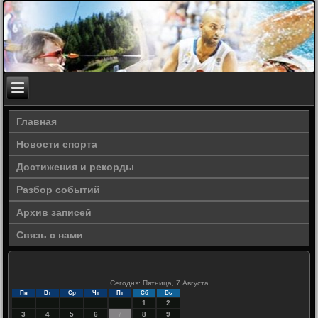
Главная
Новости спорта
Достижения и рекорды
Разбор событий
Архив записей
Связь с нами
Сегодня: Пятница, 7 Августа
Пн
Вт
Ср
Чт
Пт
Сб
Вс
1
2
3
4
5
6
7
8
9