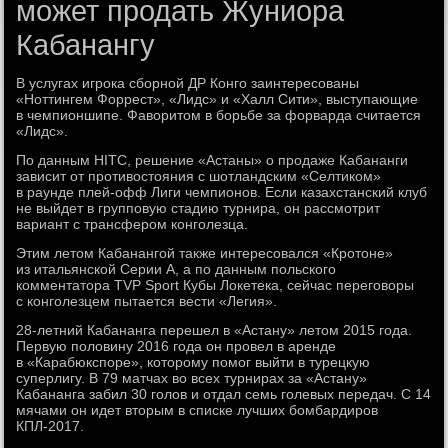
может продать Жуниора
Кабанангу
В услугах игрока сборной ДР Конго заинтересованы
«Ноттингем Форрест», «Лидс» и «Халл Сити», выступающие
в чемпионшипе. Фаворитом в борьбе за форварда считается
«Лидс».
По данным HITC, решение «Астаны» о продаже Кабананги
зависит от противостояния с шотландским «Селтиком»
в раунде плей-офф Лиги чемпионов. Если казахстанский клуб
не выйдет в групповую стадию турнира, он рассмотрит
вариант с трансфером конголезца.
Этим летом Кабанангой также интересовался «Кротоне»
из итальянской Серии А, а по данным польского
комментатора TVP Sport Кубы Локетека, сейчас переговоры
с конголезцем пытается вести «Легия».
28-летний Кабананга перешел в «Астану» летом 2015 года.
Первую половину 2016 года он провел в аренде
в «Карабюкспоре», которому помог выйти в турецкую
суперлигу. В 79 матчах во всех турнирах за «Астану»
Кабананга забил 30 голов и отдал семь голевых передач. С 14
мячами он идет вторым в списке лучших бомбардиров
КПЛ-2017.