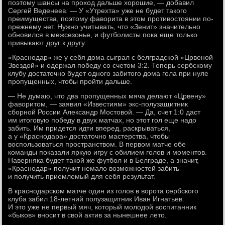
поэтому шансы на проход дальше хорошие, — добавил
Сергей Веденеев. — У «Утрехта» уже не будет такого
преимущества, поэтому фаворита в этом противостоянии по-
прежнему нет. Нужно учитывать, что «Зенит» значительно
обновился в межсезонье, и футболисты пока еще только
привыкают друг к другу.
«Краснодар» же у себя дома сыграл с белградской «Црвеной
Звездой» и одержал победу со счетом 3:2. Теперь сербскому
клубу достаточно будет одного забитого дома гола при нуле
пропущенных, чтобы пройти дальше.
— Не думаю, что два пропущенных мяча делают «Црвену»
фаворитом, — заявил «Известиям» экс-полузащитник
сборной России Александр Мостовой. — Да, счет 1:0 даст
им итоговую победу в двух матчах, но этот гол еще надо
забить. Им придется идти вперед, раскрываться,
а у «Краснодара» достаточно мастерства, чтобы
воспользоваться пространством. В первом матче обе
команды показали яркую игру с обилием голов и моментов.
Наверняка будет такой же футбол и в Белграде, а значит,
«Краснодар» получит немало возможностей забить
и получить приемлемый для себя результат.
В краснодарском матче один из голов в ворота сербского
клуба забил 18-летний полузащитник Иван Игнатьев.
И это уже не первый мяч, который молодой воспитанник
«быков» вносит в свой актив за нынешнее лето.