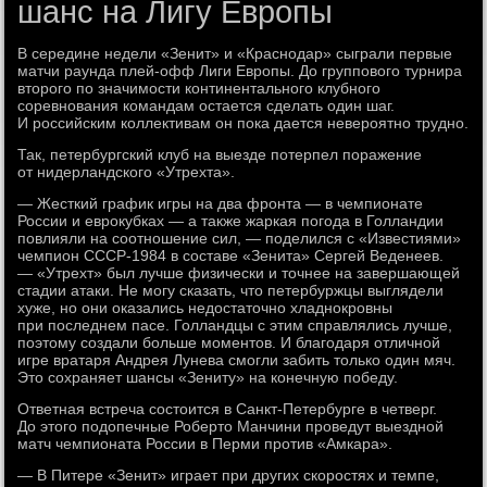
шанс на Лигу Европы
В середине недели «Зенит» и «Краснодар» сыграли первые
матчи раунда плей-офф Лиги Европы. До группового турнира
второго по значимости континентального клубного
соревнования командам остается сделать один шаг.
И российским коллективам он пока дается невероятно трудно.
Так, петербургский клуб на выезде потерпел поражение
от нидерландского «Утрехта».
— Жесткий график игры на два фронта — в чемпионате
России и еврокубках — а также жаркая погода в Голландии
повлияли на соотношение сил, — поделился с «Известиями»
чемпион СССР-1984 в составе «Зенита» Сергей Веденеев.
— «Утрехт» был лучше физически и точнее на завершающей
стадии атаки. Не могу сказать, что петербуржцы выглядели
хуже, но они оказались недостаточно хладнокровны
при последнем пасе. Голландцы с этим справлялись лучше,
поэтому создали больше моментов. И благодаря отличной
игре вратаря Андрея Лунева смогли забить только один мяч.
Это сохраняет шансы «Зениту» на конечную победу.
Ответная встреча состоится в Санкт-Петербурге в четверг.
До этого подопечные Роберто Манчини проведут выездной
матч чемпионата России в Перми против «Амкара».
— В Питере «Зенит» играет при других скоростях и темпе,