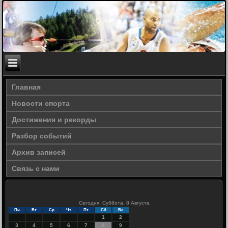
Главная
Новости спорта
Достижения и рекорды
Разбор событий
Архив записей
Связь с нами
Сегодня: Суббота, 8 Августа
Пн
Вт
Ср
Чт
Пт
Сб
Вс
1
2
3
4
5
6
7
8
9