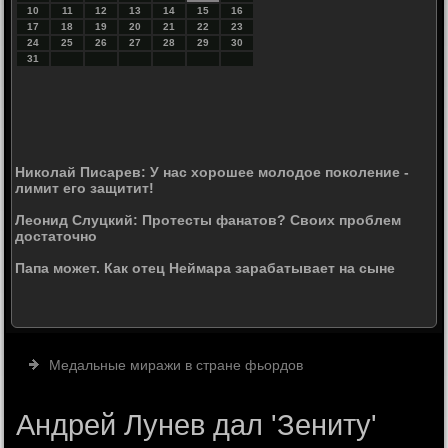
10
11
12
13
14
15
16
17
18
19
20
21
22
23
24
25
26
27
28
29
30
31
Николай Писарев: У нас хорошее молодое поколение -
лимит его защитит!
Леонид Слуцкий: Протесты фанатов? Своих проблем
достаточно
Папа может. Как отец Неймара зарабатывает на сыне
Медальные миражи в стране фьордов
Андрей Лунев дал 'Зениту'