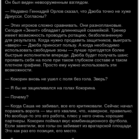
Он был виден невооруженным взглядом.
— Недавно Геннадий Орлов сказал, что Дзюба точно не хуже
Дриусси. Согласны?
— Этих игроков сложно сравнивать. Они разноплановые.
Сегодня «Зенит» обладает длиннющей скамейкой. Тренер
имеет возможность проводить ротацию, безболезненную
для результата. Когда нужно продавить защитников, выиграть
«вверх» — Дзюба приносит пользу. А когда необходимо
использовать свободные зоны — лучше пригодятся более
быстрые исполнители впереди. Дзюба будет получать шанс
проявить себя на поле при таком глубоком составе и таком
плотном графике. Просто ему нужно использовать эти
возможности.
— Кокорин вновь не ушел с поля без гола. Зверь?
— Я бы не зацикливался на голах Кокорина.
— Почему?
— Когда Саша не забивал, все его критиковали. Сейчас начал
поражать ворота — мы его хвалим, что, наверное, правильно.
Но вообще-то это его работа, плюс у него очень хорошие
партнеры. Кокорин поймал вкус комбинационного футбола.
Если заметили, все голы он забивает из вратарской площади.
Это как раз его позиция, его место.