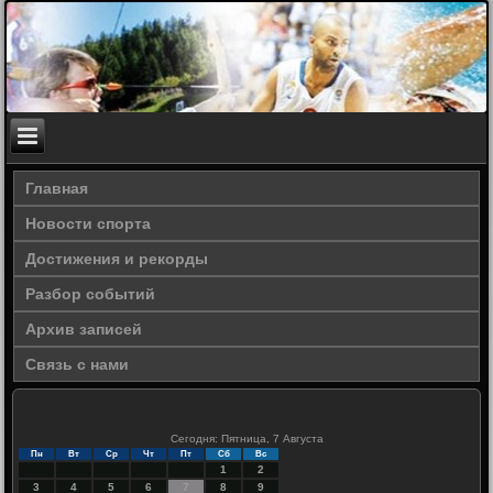
Главная
Новости спорта
Достижения и рекорды
Разбор событий
Архив записей
Связь с нами
Сегодня: Пятница, 7 Августа
Пн
Вт
Ср
Чт
Пт
Сб
Вс
1
2
3
4
5
6
7
8
9