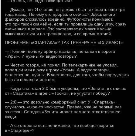
— То есть, не надо восхищаться?
— Думаю, нет. Я считаю, он должен был так играть еще три
года назад. Почему его прорвало сейчас? Здесь много
факторов сложилось воедино. Футболисты понимают,
что при такой скамейке, если ты провалишь одну игру, сразу
окажешься в запасе. Это заставляет их максимально
выкладываться и на тренировках, и во время матчей.
ПРОБЛЕМЫ «СПАРТАКА»? ТАК ТРЕНЕРА НЕ «СЛИВАЮТ»
— Поняли, почему арбитр назначил пенальти в ворота
«Уфы». И нужны ли видеоповторы?
— Честно говоря, не понял. По телекартинке не уловил,
попал ли мяч в руку игроку «Уфы». А видеоповторы,
естественно, нужны. В частности, для того, чтобы определять
был ли пенальти или нет.
— Когда счет стал 2:0 были уверены, что «Зенит», в отличие
от «Спартака» в игре с «Тосно», не упустит победу?
— 2:0 — это довольно комфортный счет. У «Спартака»
случилось какое-то несчастье. Правда, уже не первый раз
за сезон. Сегодня «Зенит» играет намного ответственнее
сзади.
— А со стороны есть понимание, что вообще творится
в «Спартаке»?