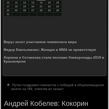
10
11
12
13
14
15
16
17
18
19
20
21
22
23
24
25
26
27
28
29
30
31
Вирус косит участников чемпионата мира
Федор Емельяненко: Женщин в ММА не приветствую
Хоркина и Сотникова стали послами Универсиады-2019 в
Красноярске
Путин поздравил гимнасток с победой в общекомандном
зачете на ЧМ, отметив их талант
Андрей Кобелев: Кокорин