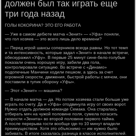
должен был так играть еще
три года назад
ГОЛЫ КОКОРИНА? ЭТО ЕГО РАБОТА
— Уже в самом дебюте матча «Зенит» — «Уфа» поняли,
что гол хозяев — это всего лишь дело времени?
— Перед игрой шансы соперников всегда равны. Но тот темп
и та интенсивность, которые задал «Зенит» в начале встречи,
обескуражил «Уфу». В первые 25 минут сине-бело-голубые
показали очень хорошую игру, забили два гола,
контролировали ситуацию. Во встрече с «Динамо»
подопечные Манчини ходили пешком, а здесь за счет
огромной скорости, движения, быстрой работы с мячом, они
поставили в тупик оборону «Уфы».
— Этот «Зенит» — машина?
— В начале матча — да. Но потом хозяева стали больше уже
играть по счету. Да и «Уфа» отодвинула игру от своих ворот.
Нужно отдать должное команде Семака. Она старалась
отбирать мяч на чужой половине поля, сумела погасить
скорости «Зенита» во второй половине первого тайма.
А после перерыва гости вообще где-то 10 минут владели
преимуществом. Хотя это объяснимо — им нужно было
забивать. В итоге сказалась разница в классе исполнителей.