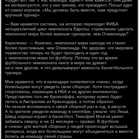
«Будет вот так. У нас команда, едем!» Мне кажется, они даже
не интересуются, кто у них тренер, кто президент. Посыл идет
от самих игроков: «Мы должны быть вместе, нам предстоит
крупный турнир».
— Вам нравится система, на которую переходит ФИБА:
четырехлетний цикл чемпионата Европы, стремление сделать
чемпионат мира более важным турниром, чем Олимпиада?
Кириленко: — Конечно, чемпионат мира никогда не станет
более престижным, чем Олимпиада. Но здорово, что мировое
первенство теперь не будет проходить в один год
с чемпионатом мира по футболу. Потому что во время
футбольного чемпионата никто в мире не думает
ни о чем другом, и это девальвирует важность баскетбольного
турнира.
Мне нравится, что в календаре появляются «окна», когда
болельщики могут увидеть свою сборную. Хотя пострадают
спортсмены, играющие в НБА и на других континентах.
Представляю того же Брокхоффа, которому нужно будет
летать в Австралию из Краснодара, а потом обратно.
Но нельзя вспоминать о своей сборной раз в год, в августе.
А то зрители увидели команду в сентябре, узнали, что Леша
Швед хорошо играет в баскетбол, Тимофей Мозгов умеет
забивать сверху, и на 11 месяцев — провал. В футболе
в «окна» для матчей сборных у людей происходит вспышка
интереса, когда все болельщики могут объединиться и вместе
болеть за команду своей страны.