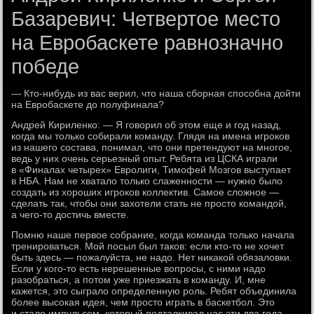
Базаревич: Четвертое место
на Евробаскете равнозначно
победе
— Кто-нибудь из вас верил, что наша сборная способна дойти
на Евробаскете до полуфинала?
Андрей Кириленко: — Я говорил об этом еще и год назад,
когда мы только собирали команду. Глядя на имена игроков
из нашего состава, понимал, что они претендуют на многое,
ведь у них очень серьезный опыт. Ребята из ЦСКА играли
в «Финалах четырех» Евролиги, Тимофей Мозгов выступает
в НБА. Нам не хватало только слаженности — нужно было
создать из хороших игроков коллектив. Самое сложное —
сделать так, чтобы они захотели стать не просто командой,
а чего-то достичь вместе.
Помню наше первое собрание, когда команда только начала
тренироваться. Мой посыл был таков: если кто-то не хочет
быть здесь — пожалуйста, не надо. Нет никакой обязаловки.
Если у кого-то есть нерешенные вопросы, с ними надо
разобраться, а потом уже приезжать в команду. И, мне
кажется, это сыграло определенную роль. Ребят объединила
более высокая идея, чем просто играть в баскетбол. Это
и стало импульсом, который подталкивал нас эти два года.