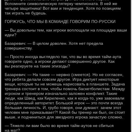
Вспомните символическую пятерку чемпионата. В ней же
четыре защитника! Вот вам и тенденция. Хотя по позициям
так играть не будешь.
ГОРЖУСЬ, ЧТО МЫ В КОМАНДЕ ГОВОРИМ ПО-РУССКИ
— Вы довольны тем, как игроки воплощали на площадке ваши
идеи?
Базаревич: — В целом доволен. Хотя нет предела
совершенству.
— Просто иногда выглядело так, что вы во время тайм-аута
говорите одно, а игроки делают совершенно другое. Как
вы реагируете на такие эпизоды?
Базаревич: — На такие — нервно (смеется). Но не согласен,
что ребята делали совсем другое. Игра диктует некоторые
вещи, которые ты не можешь нарисовать в планшете. Задача
тренера состоит в том, чтобы помочь баскетболистам. Между
игроком и тренером изначально заложен конфликт. Такие
люди, как Швед, как Кириленко, как я когда-то, уже завоевали
определенный авторитет. Большой игрок — это почти всегда
большая личность. И, грубо говоря, они думают: зачем этот
человек мне приказывает?! Какой бы тренер ни был, он стоит
выше, и подчиниться для звездного игрока зачастую сложно.
— Тяжело ли вам было во время тайм-аутов не сбиться
на мат?