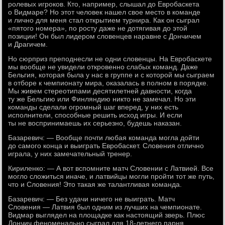
ролевых игроков. Кто, например, слышал до Евробаскета
о Видмаре? Но этот человек нашел свое место в команде
и лично для меня стал открытием турнира. Как он сыграл
«пятого номера», по росту даже не дотягивая до этой
позиции! Он был лидером словенцев наравне с Дончичем
и Драгичем.
Но сюрприз преподнесли не одни словенцы. На Евробаскете
мы вообще не увидели откровенно слабых команд. Даже
Бельгия, которая была у нас в группе и с которой мы сыграем
в отборе к чемпионату мира, оказалась в полном в порядке.
Мы живем стереотипами десятилетней давности, когда
ту же Бельгию или Финляндию никто не замечал. Но эти
команды сделали огромный шаг вперед, у них есть
исполнители, способные решить исход игры. И если
ты не воспринимаешь их серьезно, будешь наказан.
Базаревич: — Вообще почти любая команда могла дойти
до самого конца и выиграть Евробаскет. Словения отлично
играла, у них замечательный тренер.
Кириленко: — А вот вспомните матч Словении с Латвией. Все
могло сложиться иначе, и латвийцы могли пройти тот же путь,
что и Словения! Это такая же талантливая команда.
Базаревич: — Без удачи ничего не выиграть. Матч
Словения — Латвия был одним из лучших на чемпионате.
Видмар выглядел на площадке как настоящий зверь. Плюс
Дончич феноменально сыграл для 18-летнего парня.