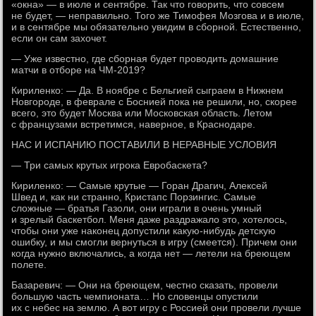
«окна» — в июле и сентябре. Так что говорить, что совсем
не будет, — неправильно. Того же Тимофея Мозгова и в июле,
и в сентябре мы обязательно увидим в сборной. Естественно,
если он сам захочет.
— Уже известно, где сборная будет проводить домашние
матчи в отборе на ЧМ-2019?
Кириленко: — Да. В ноябре с Бельгией сыграем в Нижнем
Новгороде, в феврале с Боснией пока не решили, но, скорее
всего, это будет Москва или Московская область. Летом
с французами встретимся, наверное, в Краснодаре.
НАС И ИСПАНИЮ ПОСТАВИЛИ В НЕРАВНЫЕ УСЛОВИЯ
— Три самых крутых игрока Евробаскета?
Кириленко: — Самые крутые — Горан Драгич, Алексей
Швед и, как ни странно, Кристапс Порзингис. Самые
сложные — братья Газоли, они играли в очень умный
и зрелый баскетбол. Меня даже раздражало это, хотелось,
чтобы они уже наконец допустили какую-нибудь детскую
ошибку, и мы смогли вернуться в игру (смеется). Причем они
когда нужно включались, а когда нет — летели на бреющем
полете.
Базаревич: — Они на бреющем, честно сказать, провели
большую часть чемпионата… Но словенцы опустили
их с небес на землю. А вот игру с Россией они провели лучше