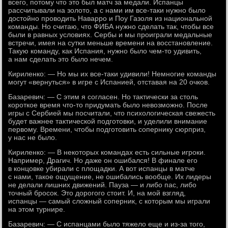
всего, потому что это был матч за медали. Испанцы
рассчитывали на золото, а с нами им все-таки нужно было
достойно проводить Наварро и Поу Газоля из национальной
команды. Но считаю, что ФИБА нужно сделать так, чтобы все
были в равных условиях. Сербы и мы проиграли медальные
встречи, имея на сутки меньше времени на восстановление.
Такую команду, как Испания, нужно было чем-то удивить,
а нам сделать это было нечем.
Кириленко: — Но мы их все-таки удивили! Немногие команды
могут «вернуться» в игре с Испанией, отставая на 20 очков.
Базаревич: — С этим я согласен. Но тактически за столь
короткое время что-то придумать было невозможно. После
игры с Сербией мы посчитали, что психологическая свежесть
будет важнее тактической подготовки, и уделили внимание
первому. Времени, чтобы подготовить сопернику сюрприз,
у нас не было.
Кириленко: — В некоторых командах есть сильные игроки.
Например, Драгич. Но даже он ошибался! В финале его
в концовке убирали с площадки. А вот испанцы в матче
с нами, такое ощущение, не ошибались вообще. Их лидеры
не делали лишних движений. Пауза — и либо пас, либо
точный бросок. Это дорогого стоит. И, на мой взгляд,
испанцы — самый сложный соперник, с которым мы играли
на этом турнире.
Базаревич: — С испанцами было тяжело еще и из-за того,