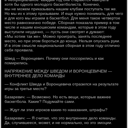
хотя бы одного молодого баскетболиста. Конечно,
мы не можем приказывать нашим клубам поступать так же.
Но мы их к этому призываем. И еще нужно понимать, для чего
и для кого мы играем в баскетбол. Для меня такое четвертое
место равнозначно победе. Сборная показала пример в том
числе и нашим юношеским командам, которые в этом году
выступили неудачно, — пусть они смотрят и думают:
«Мы хотим так же». Можно проиграть, занять последнее
место, но при этом бороться до конца. Нельзя опускать руки.
И в этом смысле национальная сборная в этом году отлично
себя проявила.
Швед — Воронцевич. Почему они поссорились и как
помирились.
НАПРЯЖЕНИЕ МЕЖДУ ШВЕДОМ И ВОРОНЦЕВИЧЕМ —
ВНУТРЕННЕЕ ДЕЛО КОМАНДЫ
— Конфликт Шведа и Воронцевича отразился на результате
игры за третье место?
Базаревич: — Возможно. Но есть вещи, которые важнее
баскетбола. Какие? Подумайте сами.
— Ждут ли этих игроков какие-то наказания, штрафы?
Базаревич: — Я считаю, что это внутреннее дело команды.
Да, случившееся, может, и не нормально, но это эмоции.