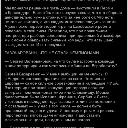
Мы приняли решение играть дома — выступили в Перми
и Краснодаре. Баскетболисты почувствовали, что эта сборная
действительно нужна стране, что за нее болеют. Что есть
не только критика, а что людям интересно следить за ними.
А уже после первой-второй игры на Евробаскете ребята
поверили в свои силы. Поверили, что при правильном
настрое, при разборе соперника, при правильной атмосфере
мы сможем обыгрывать сильные команды. Что есть шанс
в каждом матче. И вот результат.
РАЗОЧАРОВАНЫ, ЧТО НЕ СТАЛИ ЧЕМПИОНАМИ
— Сергей Валерьянович, на что была настроена команда
в начале турнира и как менялись амбиции по Евробаскету?
Сергей Базаревич: — У меня амбиции не менялись. Я
с Андреем согласен практически во всем. Чемпионат
Европы — самое сильное соревнование в календаре ФИБА.
Этот турнир при такой конкуренции гораздо сложнее
выиграть, чем чемпионат мира или Олимпиаду. Моими
фаворитами были Испания, Франция, Сербия и Литва,
у которых в последние годы выросли отличные поколения.
У остальных — и у нас в том числе — должен быть
правильный подход и удача. И поэтому игрокам я рисовал
перспективы вплоть до чемпионства. Надо ставить
максимальные цели, но идти к ним пошагово.