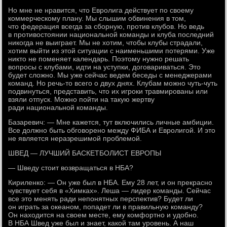
Но мне не нравится, что Евролига действует по своему
коммерческому плану. Мы слышим обвинения в том,
что федерация всегда за сборную, против клубов. Но ведь
в противостоянии национальной команды и клуба последний
никогда не выиграет. Мы не хотим, чтобы клубы страдали,
хотим выйти из этой ситуации с наименьшими потерями. Уже
никто не поменяет календарь. Поэтому нужно решать
вопросы с клубами, идти на уступки, договариваться. Это
будет сложно. Мы уже сейчас ведем беседы с менеджерами
команд. Но речь-то всего о двух днях. Клубам можно чуть-чуть
подвинуться, представить, что их игроки травмированы или
взяли отпуск. Можно пойти на такую жертву
ради национальной команды.
Базаревич: — Мне кажется, тут включились личные амбиции.
Все должно быть обговорено между ФИБА и Евролигой. И это
не является неразрешимой проблемой.
ШВЕД — ЛУЧШИЙ БАСКЕТБОЛИСТ ЕВРОПЫ
— Шведу стоит возвращаться в НБА?
Кириленко: — Он уже был в НБА. Ему 28 лет, и он прекрасно
чувствует себя в «Химках». Леша — лидер команды. Сейчас
все это менять ради непонятных перспектив? Будет ли
он играть за океаном, попадет ли в правильную команду?
Он находится на своем месте, ему комфортно и удобно.
В НБА Швед уже был и знает, какой там уровень. А наш