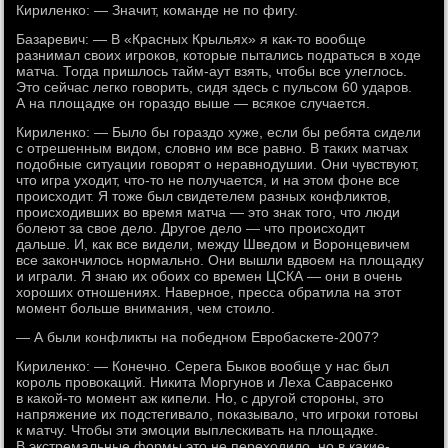
Кириленко: — Значит, команде не по фигу.
Базаревич: — В «Красных Крыльях» я как-то вообще
разнимал своих игроков, которые пытались подраться в ходе
матча. Тогда пришлось тайм-аут взять, чтобы все улеглось.
Это сейчас легко говорить, сидя здесь с пульсом 60 ударов.
А на площадке он гораздо выше — всякое случается.
Кириленко: — Было бы гораздо хуже, если бы ребята сидели
с отрешенным видом, словно им все равно. В таких матчах
подобные ситуации говорят о неравнодушии. Они чувствуют,
что игра уходит, что-то не получается, и на этом фоне все
происходит. Я тоже был свидетелем разных конфликтов,
происходивших во время матча — это знак того, что люди
болеют за свое дело. Другое дело — что происходит
дальше. И, как все видели, между Шведом и Воронцевичем
все закончилось нормально. Они вышли вдвоем на площадку
и играли. Я знаю их обоих со времен ЦСКА — они в очень
хороших отношениях. Наверное, пресса обратила на этот
момент больше внимания, чем стоило.
— А были конфликты на победном Евробаскете-2007?
Кириленко: — Конечно. Серега Быков вообще у нас был
король провокаций. Никита Моргунов и Леха Саврасенко
в какой-то момент аж кипели. Но, с другой стороны, это
напряжение их подстегивало, показывало, что игроки готовы
к матчу. Чтобы эти эмоции выплескивать на площадке.
В экстремальные формы это не переходило, но в какие-