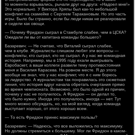
то моменты взрывались, рычали друг на друга: «Надоел мне!»
Это нормально. У Виктора Хряпы был как-то небольшой
конфликт на скамейке с Сергеем Таракановым. Но это часть
игры. Было бы странно, если бы люди никак не реагировали
и сидели как овощи.
— Почему Фридзон сыграл в Стамбуле слабее, чем в ЦСКА?
Ожидали ли вы от капитана команды большего?
Базаревич: — Не считаю, что Виталий сыграл слабее,
чем в клубе. Журналисты слишком любят эти вопросы —
конфликты, кто сыграл, кто не сыграл. А у нас же командная
история. Например, мы в 1995 году ехали выигрывать
Евробаскет, а ваши коллеги развили тему противостояния
меня и Василия Карасева. На ровном месте. Я до этого
вообще не знал, что у нас конфликт, что я с ним борюсь
за лидерство. А журналистам так понравилась это сюжетная
линия, что история вдруг начала обретать очертания прямо
во время чемпионата. Возможно, это было одной из причин,
почему у нас не получилось. А Фридзон — он делал то,
что было нужно. Иногда это получалось, иногда — нет. Тут
много можно обсуждать, но, на мой взгляд, когда команда
выступает хорошо, от этого хорошо всем.
— То есть Фридзон принес максимум пользы?
Базаревич: — Надеюсь, что все выложились по максимуму.
Но должны стремиться к большему. Мог ли Фридзон в каком-