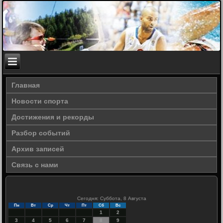
Главная
Новости спорта
Достижения и рекорды
Разбор событий
Архив записей
Связь с нами
Сегодня: Суббота, 8 Августа
Пн
Вт
Ср
Чт
Пт
Сб
Вс
1
2
3
4
5
6
7
8
9