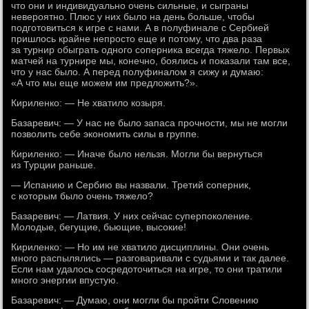
что они и индивидуально очень сильные, и сыграны
невероятно. Плюс у них было на день больше, чтобы
подготовиться к игре с нами. А в полуфинале с Сербией
пришлось крайне непросто еще и потому, что два раза
за турнир обыграть одного соперника всегда тяжело. Первых
матчей на турнире мы, конечно, боялись и показали там все,
что у нас было. А перед полуфиналом я сижу и думаю:
«А что мы еще можем им предложить?».
Кириленко: — Не хватило козыря.
Базаревич: — У нас не было запаса прочности, мы не могли
позволить себе экономить силы в группе.
Кириленко: — Иначе было нельзя. Могли бы вернуться
из Турции раньше.
— Испанию и Сербию вы назвали. Третий соперник,
с которым было очень тяжело?
Базаревич: — Латвия. У них сейчас суперпоколение.
Молодые, бегущие, бьющие, высокие!
Кириленко: — Но им не хватило дисциплины. Они очень
много распылялись — разговаривали с судьями и так далее.
Если нам удалось сосредоточиться на игре, то они тратили
много энергии впустую.
Базаревич: — Думаю, они могли бы пройти Словению