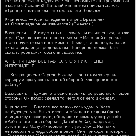
то эпизоде сыграть удачнее? Мог, вспомните его трехочковый
в матче с Испанией. Виталий мне потом прислал эсэмэс:
«Тренер, я извиняюсь, что смазал этот бросок».
Кириленко: — А за попадание в игре с Бразилией
на Олимпиаде он не извинился? (Смеется.).
Базаревич: — Я ему ответил — зачем ты извиняешься, это же
игра. Один ваш коллега после матча с Испанией спросил,
что я почувствовал в тот момент. Е-мое, я и не почувствовал
ничего, игра еще продолжалась. Наверное, должен был
сказать ребятам, чтобы они сдавались.
АРГЕНТИНЦАМ ВСЕ РАВНО, КТО У НИХ ТРЕНЕР
И ПРЕЗИДЕНТ
— Возвращаясь к Сергею Быкову — он летом завершил
карьеру и сразу вошел в штаб сборной. Как оцените его
работу?
Базаревич: — Думаю, это было правильное решение с нашей
стороны. Он помог, сделал то, чего я от него и ожидал.
Кириленко: — В целом все получилось удачно. Хотя
на будущее мне бы хотелось, чтобы наши лидеры брали
инициативу в свои руки, объединяли команду вокруг себя:
«Ребята, это наша сборная. Давайте!» Как, например,
аргентинцы Ману Жинобили или Луис Скола. Им никто
не говорит, что надо собрать ребят. Они приходят и говорят: