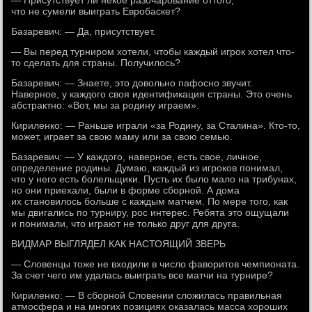
— Присутствует ли некое разочарование оттого,
что не сумели выиграть Евробаскет?
Базаревич: — Да, присутствует.
— Вы перед турниром хотели, чтобы каждый игрок хотел что-
то сделать для страны. Получилось?
Базаревич: — Знаете, это довольно пафосно звучит.
Наверное, у каждого своя идентификация страны. Это очень
абстрактно: «Вот, мы за родину играем».
Кириленко: — Раньше играли «за Родину, за Сталина». Кто-то,
может, играет за свою маму или за свою семью.
Базаревич: — У каждого, наверное, есть свое, личное,
определение родины. Думаю, каждый из игроков понимал,
что у него есть болельщики. Пусть их было мало на трибунах,
но они приехали, были в форме сборной. А дома
их становилось больше с каждым матчем. По мере того, как
мы двигались по турниру, рос интерес. Ребята это ощущали
и понимали, что играют не только друг для друга.
ВИДМАР ВЫГЛЯДЕЛ КАК НАСТОЯЩИЙ ЗВЕРЬ
— Словенцы тоже не входили в число фаворитов чемпионата.
За счет чего им удалась выиграть все матчи на турнире?
Кириленко: — В сборной Словении сложилась правильная
атмосфера и на многих позициях оказалась масса хороших