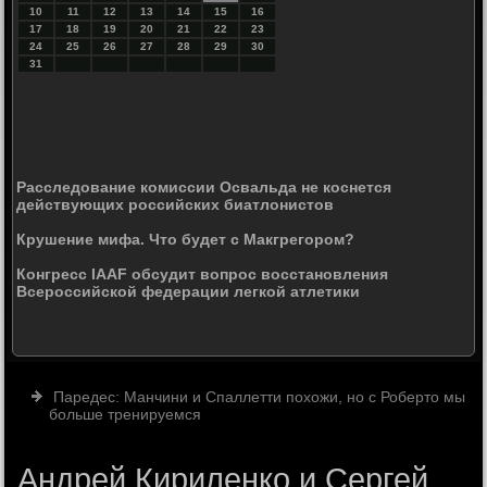
10
11
12
13
14
15
16
17
18
19
20
21
22
23
24
25
26
27
28
29
30
31
Расследование комиссии Освальда не коснется
действующих российских биатлонистов
Крушение мифа. Что будет с Макгрегором?
Конгресс IAAF обсудит вопрос восстановления
Всероссийской федерации легкой атлетики
Паредес: Манчини и Спаллетти похожи, но с Роберто мы
больше тренируемся
Андрей Кириленко и Сергей