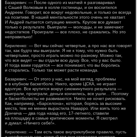
Базаревич: — После одного из матчей я разговаривал
с Сашей Волковым в холле гостиницы, и он восхитился
Андреем. Говорит, все вокруг недовольные, и только он всегда
на позитиве. В нашей ментальности этого очень не хватает.
И Андрей пытается ситуацию менять. Кругом все думают
только о результате. Выиграли — молодцы, и не замечают
недостатков. Проиграли — все плохо, не сражались. Но это
неправильно!
Кириленко: — Вот мы сейчас четвертые, а про нас все говорят
так, как будто мы выиграли. Я не к тому, что нужно быть
четвертыми, просто играть можно по-разному. Можно так,
что все видят — вы отдали всю душу. Все, что у вас было.
И тогда вами гордятся — все понимают, что вы боролись
и старались. Только так может расти команда.
Базаревич: — От этого у нас, на мой взгляд, проблемы
и в клубном баскетболе. Никто, кроме ЦСКА, не играет
вдолгую. Все крутится вокруг сиюминутного результата —
выиграли, проиграли, деньги кончились, все ушли… Поэтому
и баскетболисты не развиваются. Никто не хочет рисковать.
Как, например, «Барселона», которая, борясь за высокие
места, тем не менее вырастила Наварро. Или взять того же
Дончича — два года назад его, 17-летнего, ставили
на площадку в самые критические моменты. Я смотрел
и думал: «Ничего себе!».
Кириленко: — Там есть такое внутриклубное правило, пусть
и неофициальное: каждый год они стараются наиграть