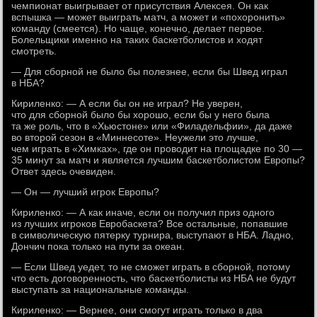
чемпионат выигрывает от присутствия Алексея. Он как
вспышка — может выиграть матч, а может и «похоронить»
команду (смеется). Но чаще, конечно, делает первое.
Болельщики именно на таких баскетболистов и ходят
смотреть.
— Для сборной не было бы полезнее, если бы Швед играл
в НБА?
Кириленко: — А если бы он не играл? Не уверен,
что для сборной было бы хорошо, если бы у него была
та же роль, что в «Хьюстоне» или «Филадельфии», да даже
во второй сезон в «Миннесоте». Неужели это лучше,
чем играть в «Химках», где он проводит на площадке по 30 —
35 минут за матч и является лучшим баскетболистом Европы?
Ответ здесь очевиден.
— Он — лучший игрок Европы?
Кириленко: — А как иначе, если он получил приз одного
из лучших игроков Евробаскета? Все остальные, попавшие
в символическую пятерку турнира, выступают в НБА. Ладно,
Дончич пока только на пути за океан.
— Если Швед уедет, то не сможет играть в сборной, потому
что есть договоренность, что баскетболисты из НБА не будут
выступать за национальные команды.
Кириленко: — Вернее, они смогут играть только в два