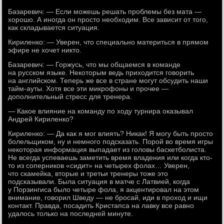
Базаревич: — Если можешь решать проблемы без мата —
хорошо. А иногда он просто необходим. Все зависит от того,
как складывается ситуация.
Кириленко: — Уверен, что специально материться в прямом
эфире не хочет никто.
Базаревич: — Горжусь, что мы общаемся в команде
на русском языке. Некоторым ведь приходится говорить
на английском. Теперь же все в стране могут обсудить наши
тайм-ауты. Хотя все эти микрофоны и прочее —
дополнительный стресс для тренера.
— Какое влияние на команду по ходу турнира оказывал
Андрей Кириленко?
Кириленко: — Да как я мог влиять? Никак! Я могу быть просто
болельщиком, ну и немного подсказать. Порой во время игры
некоторая информация выпадает из головы баскетболиста.
Не всегда успеваешь заметить время владения или когда кто-
то из соперников «сидит» на четырех фолах… Уверен,
что скамейка, вторые и третьи тренеры тоже это
подсказывали. Была ситуация в матче с Латвией, когда
у Порзингиса было четыре фола, я акцентировал на этом
внимание, говорил Шведу — не бросай, иди в проход и ищи
контакт. Правда, посадить Кристапса на лавку все равно
удалось только на последней минуте.