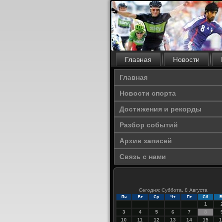
Главная
Новости
Главная
Новости спорта
Достижения и рекорды
Разбор событий
Архив записей
Связь с нами
Сегодня: Суббота, 8 Августа
Пн
Вт
Ср
Чт
Пт
Сб
В
1
3
4
5
6
7
8
10
11
12
13
14
15
1