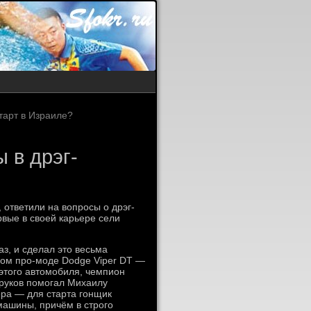
тарт в Израиле?
 в дрэг-
 ответили на вопросы о дрэг-
рвые в своей карьере сели
з, и сделал это весьма
ном про-моде Dodge Viper DT —
этого автомобиля, чемпион
оруков помогал Михаилу
ера — для старта гонщик
машины, причём в строго