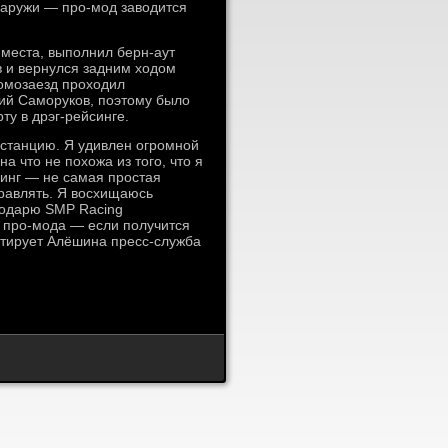
наружи — про-мод заводится
 места, выполнил берн-аут
в и вернулся задним ходом
ромозаезд проходил
ий Саморуков, поэтому было
ту в дрэг-рейсинге.
истанцию. Я удивлен огромной
а что не похожа из того, что я
синг — не самая простая
правлять. Я восхищаюсь
годарю SMP Racing
 про-мода — если получится
итирует Алёшина пресс-служба