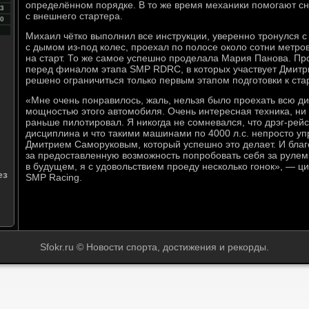
определённом порядке. В то же время механики помогают с
3
с внешнего стартера.
0
Михаил чётко выполнил все инструкции, уверенно тронулся с
с дымом из-под колес, проехал по полосе около сотни метро
на старт. То же самое успешно проделала Мария Панова. П
перед финалом этапа SMP RDRC, в которых участвует Дмитр
решено ограничиться только первым этапом подготовки к стар
«Мне очень понравилось, жаль, нельзя было проехать всю д
мощностью этого автомобиля. Очень интересная техника, ни н
раньше пилотировал. Я никогда не сомневался, что дрэг-рей
дисциплина и что такими машинами по 4000 л.с. непросто у
Дмитрием Саморуковым, который успешно это делает. И бла
за предоставленную возможность попробовать себя за рулем
в будущем, я с удовольствием проеду несколько гонок», — ц
ез
SMP Racing.
Sfokr.ru © Новости спорта, достижения и рекорды.