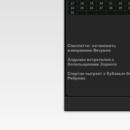
17
18
19
20
21
22
2
24
25
26
27
28
29
3
31
Спаллетти: остановить
извержение Везувия
Алдонин встретился с
болельщиками Зоркого
Спартак сыграет с Кубанью б
Реброва