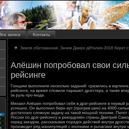
Все записи
Контакты
Земля обетованная: Зачем Джиро дИталия-2018 берет с
Алёшин попробовал свои силы
рейсинге
Гонщики выполнили несколько заданий: сразились в картинге,
рейсинге, на время сложили парашют дрэгстера, а также впе
за руль про-мода.
Михаил Алёшин попробовал себя в дрэг-рейсинге в первый ра
успешно. Он выполнил берн-аут (прогрев шин) на 4000-силь
достаточно сложную задачу на такой мощной технике. Пилот 
с
России по дрэг-рейсингу и рекордсмен страны Дмитрий Сам
2
перед заездом, рассказывая порядок действий внутри дрэгст
9
производит ряд манипуляций с кнопками и рычагами внутри 
6