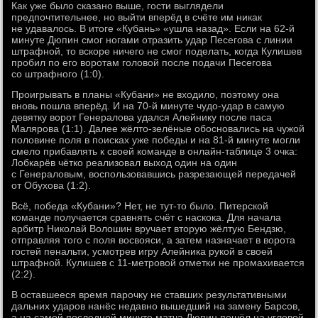
Как уже было сказано выше, гости выглядели
предпочтительнее, но выйти вперёд в счёте им никак
не удавалось. В итоге «Кубань» «ушла назад». Если на 62-й
минуте Дюпин смог ногами отразить удар Песегова с линии
штрафной, то вскоре ничего не смог поделать, когда Кулишев
пробил по его воротам головой после подачи Песегова
со штрафного (1:0).
Проигрывать в планы «Кубани» не входило, поэтому она
вновь пошла вперёд. И на 70-й минуте чудо-удар в самую
девятку ворот Генералова удался Алейнику после паса
Малярова (1:1). Далее жёлто-зелёные обосновались на чужой
половине поля в поисках уже победы и на 81-й минуте могли
смело прибавлять к своей команде в онлайн-таблице 3 очка:
Лобкарёв чётко реализовал выход один на один
с Генераловым, воспользовавшись разрезающей передачей
от Обухова (1:2).
Всё, победа «Кубани»? Нет, не тут-то было. Питерской
команде получается сравнять счёт с наскока. Для начала
арбитр Николай Волошин вручает вторую жёлтую Бендзю,
отправляя того с поля восвояси, а затем назначает в ворота
гостей пенальти, усмотрев игру Алейника рукой в своей
штрафной. Кулишев с 11-метровой отметки не промахивается
(2:2).
В оставшееся время парочку не ставших результативными
дальних ударов нанёс недавно вышедший на замену Барсов,
а на самой последней минуте матча Дюпин пошёл на угловой