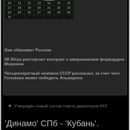
10
11
12
13
14
15
16
17
18
19
20
21
22
23
24
25
26
27
28
29
30
31
Они обвиняют Россию
ХК Югра расторгнет контракт с американским форвардом
Морином
Четырехкратный чемпион СССР рассказал, за счет чего
Головкин может победить Альвареса
Утверждён новый состав совета директоров КХЛ
'Динамо' СПб - 'Кубань'.