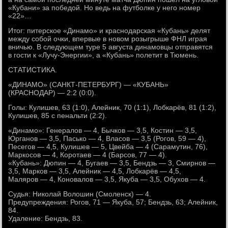
«Кубани» за победой. Но ведь на футболке у него номер
«22»…
Итог: питерское «Динамо» и краснодарская «Кубань» делят
между собой очки, впервые в новом розыгрыше ФНЛ играя
вничью. В следующем туре 5 августа динамовцы отправятся
в гости к «Лучу-Энергии», а «Кубань» полетит в Тюмень.
СТАТИСТИКА.
«ДИНАМО» (САНКТ-ПЕТЕРБУРГ) — «КУБАНЬ»
(КРАСНОДАР) — 2:2 (0:0).
Голы: Кулишев, 63 (1:0), Алейник, 70 (1:1), Лобкарёв, 81 (1:2),
Кулишев, 85 с пенальти (2:2).
«Динамо»: Генералов — 4, Бычков — 3,5, Костин — 3,5,
Юрганов — 3,5, Пасько — 4, Власов — 3,5 (Рогов, 59 — 4),
Песегов — 4,5, Кулишев — 5, Цвейба — 4 (Сарамутин, 76),
Маркосов — 4, Коротаев — 4 (Барсов, 77 — 4).
«Кубань»: Дюпин — 4, Бугаев — 3,5, Бендзь — 3, Смирнов —
3,5, Марков — 3,5, Алейник — 4,5, Лобкарёв — 4,5,
Маляров — 4, Коновалов — 3,5, Якуба — 3,5, Обухов — 4.
Судья: Николай Волошин (Смоленск) — 4.
Предупреждения: Рогов, 71 — Якуба, 57; Бендзь, 63; Алейник,
84.
Удаление: Бендзь, 83.