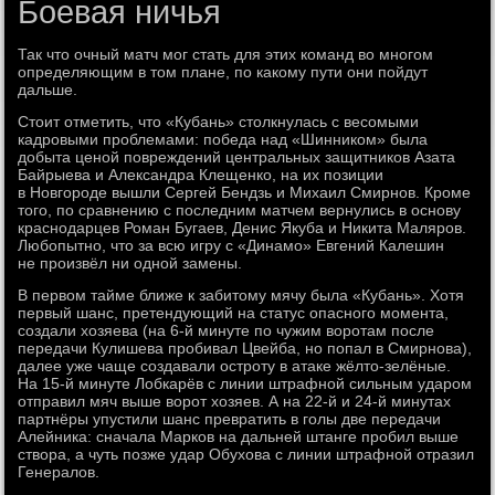
Боевая ничья
Так что очный матч мог стать для этих команд во многом
определяющим в том плане, по какому пути они пойдут
дальше.
Стоит отметить, что «Кубань» столкнулась с весомыми
кадровыми проблемами: победа над «Шинником» была
добыта ценой повреждений центральных защитников Азата
Байрыева и Александра Клещенко, на их позиции
в Новгороде вышли Сергей Бендзь и Михаил Смирнов. Кроме
того, по сравнению с последним матчем вернулись в основу
краснодарцев Роман Бугаев, Денис Якуба и Никита Маляров.
Любопытно, что за всю игру с «Динамо» Евгений Калешин
не произвёл ни одной замены.
В первом тайме ближе к забитому мячу была «Кубань». Хотя
первый шанс, претендующий на статус опасного момента,
создали хозяева (на 6-й минуте по чужим воротам после
передачи Кулишева пробивал Цвейба, но попал в Смирнова),
далее уже чаще создавали остроту в атаке жёлто-зелёные.
На 15-й минуте Лобкарёв с линии штрафной сильным ударом
отправил мяч выше ворот хозяев. А на 22-й и 24-й минутах
партнёры упустили шанс превратить в голы две передачи
Алейника: сначала Марков на дальней штанге пробил выше
створа, а чуть позже удар Обухова с линии штрафной отразил
Генералов.