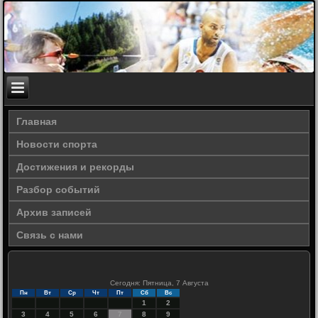
Главная
Новости спорта
Достижения и рекорды
Разбор событий
Архив записей
Связь с нами
Сегодня: Пятница, 7 Августа
Пн
Вт
Ср
Чт
Пт
Сб
Вс
1
2
3
4
5
6
7
8
9