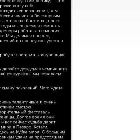
ожественную гимнастику, — это
развивать у себя
роходить соревнования, тем
т Россия является бесспорным
ы, это наше богатство, наше
и годы мы пытаемся помогать
 тренеры работают во многих
ых. Мы делимся опытом,
пасений по поводу конкурентов
пробуют составить конкуренцию
му давайте дождемся чемпионата
аши конкуренты, мы пожелаем
смену поколений. Чего ждете
очень талантливые и очень
ьствием смотрю
отворительный фестиваль
женицы. Долгое время они
и вот сейчас судьба дарит
мира в Пезаро. Кстати,
десь на Кубке мира. С большим
тренкам удачи на предстоящем