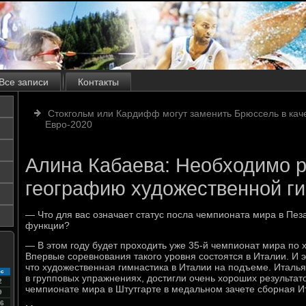
Все записи
Контакты
Стокгольм или Кардифф могут заменить Брюссель в кач
Евро-2020
Алина Кабаева: Необходимо 
географию художественной г
— Что для вас означает статус посла чемпионата мира в Пез
функции?
— В этом году будет проходить уже 35-й чемпионат мира по 
Впервые соревнования такого уровня состоятся в Италии. И 
что художественная гимнастика в Италии на подъеме. Италья
с
в групповых упражнениях, достигли очень хороших результат
2
чемпионате мира в Штутгарте в медальном зачете сборная И
9
6