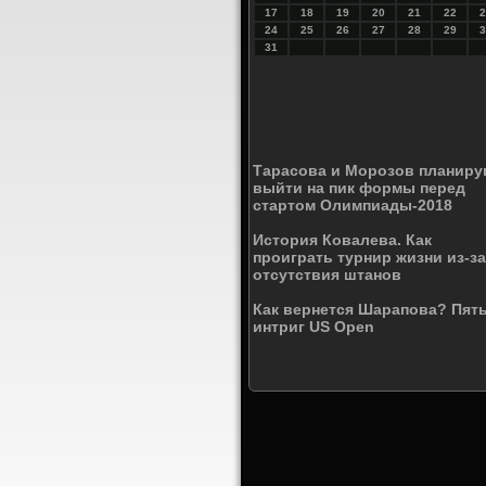
17
18
19
20
21
22
2
24
25
26
27
28
29
3
31
Тарасова и Морозов планиру
выйти на пик формы перед
стартом Олимпиады-2018
История Ковалева. Как
проиграть турнир жизни из-за
отсутствия штанов
Как вернется Шарапова? Пят
интриг US Open