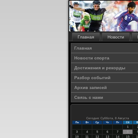
Главная
Новости
Главная
Новости спорта
Достижения и рекорды
Разбор событий
Архив записей
Связь с нами
Сегодня: Суббота, 8 Августа
Пн
Вт
Ср
Чт
Пт
Сб
В
1
3
4
5
6
7
8
10
11
12
13
14
15
1