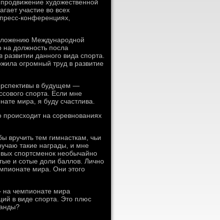
и продвижение художественной
гает участие во всех
 пресс-конференциях,
редложению Международной
р на должность посла
в развитии данного вида спорта.
ожила огромный труд в развитие
перспективы в будущем —
ссового спорта. Если мне
нате мира, я буду счастлива.
то происходит на соревнованиях
бы вручить тем гимнасткам, чьи
ручаю такие награды, и мне
ливых спортсменок необычайно
ятые и сотые доли баллов. Лично
емпионате мира. Они этого
 на чемпионате мира
ций в виде спорта. Это плюс
манды?