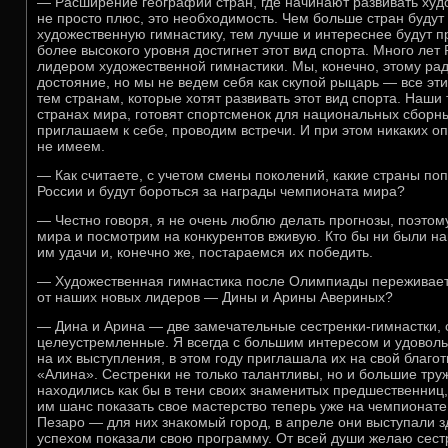
— Расширение географии стран, где начинают развивать худ
не просто плюс, это необходимость. Чем больше стран будут 
художественную гимнастику, тем лучше и интереснее будут п
более высокого уровня достигнет этот вид спорта. Много ле
лидером художественной гимнастики. Мы, конечно, этому рад
достояние, но мы не ведем себя как скупой рыцарь — все эт
тем странам, которые хотят развивать этот вид спорта. Наши
странах мира, готовят спортсменок для национальных сборн
приглашаем к себе, проводим встречи. И при этом никаких о
не имеем.
— Как считаете, с учетом смены поколений, какие страны по
России и будут бороться за награды чемпионата мира?
— Честно говоря, я не очень люблю делать прогнозы, поэто
мира и посмотрим на конкурентов вживую. Кто бы ни были н
им удачи и, конечно же, постараемся их победить.
— Художественная гимнастика после Олимпиады переживает 
от наших новых лидеров — Дины и Арины Авериных?
— Дина и Арина — две замечательные сестренки-гимнастки, 
целеустремленные. Я всегда с большим интересом и удовол
на их выступления, в этом году приглашала их на свой благ
«Алина». Сестренки не только талантливы, но и большие тру
находились как бы в тени своих знаменитых предшественниц, 
им шанс показать свое мастерство теперь уже на чемпионате 
Пезаро — для них знакомый город, в апреле они выступали з
успехом показали свою программу. От всей души желаю сес