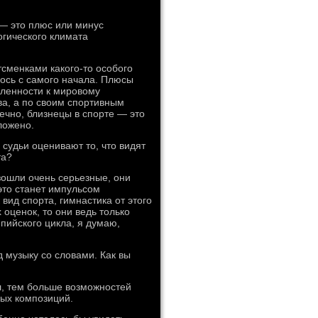
 — это плюс или минус
огического климата
сменками какого-то особого
лось с самого начала. Плюсы
вленности к мировому
ва, а по своим спортивным
ечно, близнецы в спорте — это
ложено.
 судьи оценивают то, что видят
та?
зошли очень серьезные, они
это станет импульсом
вид спорта, гимнастика от этого
 оценок, то они ведь только
пийского цикла, я думаю,
 музыку со словами. Как вы
, тем больше возможностей
ных композиций.