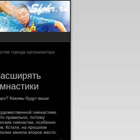
естве города-организатора
расширять
имнастики
аро? Каковы будут ваши
художественной гимнастике.
это правильно, потому
нские гимнастки, особенно
ов. Кстати, на прошлом
талии заняла второе место.