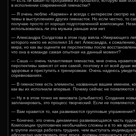
— Есть ли какая-то программа из прошлого, которую вам осо
в исполнении современной гимнастки?
— Я очень люблю «Кармен» и всегда с интересом смотрю на
темы в выступлениях других гимнасток. Но если честно, то 
получаю просто от хорошо подготовленной композиции. Незав
использовалась ли эта музыка раньше или нет.
— Александра Солдатова в этом году взяла «Умирающего ле
которого никто не исполнял 16 лет. Александра, к сожалению
мира, но как вы оцените ее перспективы после восстановлени
что она в команде самая опытная на данный момент?
— Саша — очень талантливая гимнастка, мне очень нравится
перспективы зависят от нее самой, поэтому я от всей души ж
здоровье и приступить к тренировкам. Очень надеюсь увидет
соревнованиях.
— В гимнастике есть элементы, названные вашим именем, ко
как вы их исполнили впервые. Почему сейчас не появляются
— Ну я в этом точно не виновата (улыбается). Создание нов
запланировать, это процесс творческий. Если не появляются,
— Вам нравится то, как развиваются групповые упражнения?
— Конечно, это очень динамично развивающаяся часть худож
Композиции групповичек необычайно сложны и в то же время
в группе иногда работать труднее, чем выступать индивидуал
абсолютно чувствовать друг друга, должны отрешиться от себ