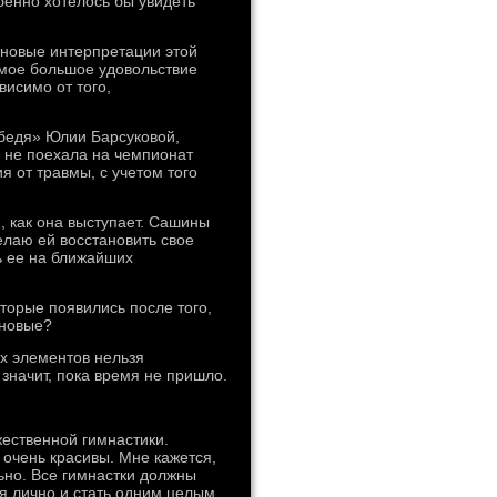
бенно хотелось бы увидеть
 новые интерпретации этой
самое большое удовольствие
исимо от того,
бедя» Юлии Барсуковой,
, не поехала на чемпионат
я от травмы, с учетом того
, как она выступает. Сашины
елаю ей восстановить свое
ь ее на ближайших
торые появились после того,
 новые?
ых элементов нельзя
 значит, пока время не пришло.
ественной гимнастики.
 очень красивы. Мне кажется,
ьно. Все гимнастки должны
я лично и стать одним целым.