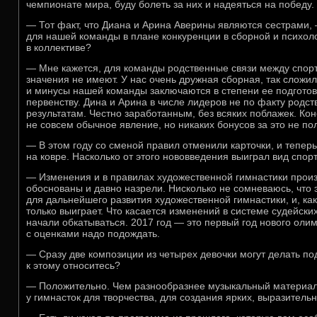
чемпионате мира, буду болеть за них и надеяться на победу.
— Тот факт, что Диана и Арина Аверины являются сестрами,
для нашей команды в плане конкуренции в сборной и психол
в коллективе?
— Мне кажется, для команды родственные связи между спорт
значения не имеют. У нас очень дружная сборная, так сложи
и минусы нашей команды заключаются в степени ее подгото
первенству. Дина и Арина в числе лидеров не по факту родст
результатам. Честно заработанным, без всяких поблажек. Кон
не совсем обычное явление, но никаких бонусов за это не по
— В этом году со сменой правил отменили карточки, и теперь
на ковре. Насколько от этого нововведения выиграл вид спор
— Изменения и в правилах художественной гимнастики прои
обоснованы и давно назрели. Нисколько не сомневаюсь, что 
для дальнейшего развития художественной гимнастики, и, как 
только выиграет. Что касается изменений в системе судейских
начали обкатываться. 2017 год — это первый год нового олим
с оценками надо подождать.
— Сразу две композиции из четырех девочки могут делать под
к этому относитесь?
— Положительно. Чем разнообразнее музыкальный материал
у гимнасток для творчества, для создания ярких, выразитель