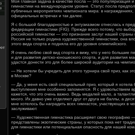
Моя главная задача в качестве посла — это популяризация 
3
гимнастики на международном уровне. Статус посла предпола
0
публичных мероприятиях чемпионата мира: в награждениях,
официальных встречах и так далее.
Я с большой благодарностью и энтузиазмом отнеслась к п
федерации гимнастики (FIG). Прежде всего потому, что выбо
российской гимнастки — это признание заслуг нашей страны 
Россия не только родина художественной гимнастики, она вл
этого вида спорта и подняла его до уровня олимпийского.
ют
Я очень люблю свой вид спорта и вижу, что у него большие 
и для развития детско-юношеского спорта, и для развития ма
удастся донести это для более широкой аудитории на чемпио
— Не хотели бы учредить для этого турнира свой приз, как э
в Москве?
— Да, у меня есть свой специальный приз, который я хотела 
ь
выступления мне особенно запомнятся. Я с удовольствием в
кажется, что это очень важно. Ведь медалей мало, а талант
много. Их давно уже отделяют друг от друга не баллы, а дес
мне хотелось бы наградить всех гимнасток, участвующих в ч
заслуживают.
— Художественная гимнастика расширяет свою географию —
представлены экзотические страны, у которых пока нет тради
для гимнастики или потенциальная опасность для нашей ко