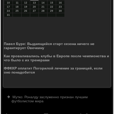
10
11
12
13
14
15
16
17
18
19
20
21
22
23
24
25
26
27
28
29
30
31
Павел Буре: Выдающийся старт сезона ничего не
гарантирует Овечкину
Как проваливались клубы в Европе после чемпионства и
что было с их тренерами
ФФККР оплатит Погорилой лечение за границей, если
оно понадобится
Мутко: Роналду заслуженно признан лучшим
футболистом мира