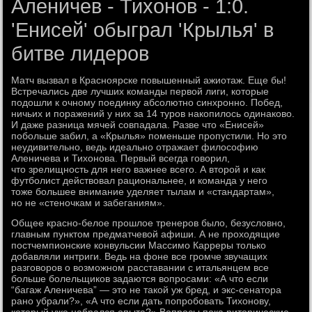
Аленичев - Тихонов - 1:0.
'Енисей' обыграл 'Крылья' в
битве лидеров
Матч вызвал в Красноярске повышенный ажиотаж. Еще бы!
Встречались две лучших команды первой лиги, которые
подошли к очному поединку абсолютно синхронно. Побед,
ничьих и поражений у них за 14 туров накопилось одинаково.
И даже разница мячей совпадала. Разве что «Енисей»
побольше забил, а «Крылья» поменьше пропустили. Но это
неудивительно, ведь идеально отражает философию
Аленичева и Тихонова. Первый всегда говорил,
что зрелищность для него важнее всего. А второй и как
футболист действовал рациональнее, и команда у него
тоже большее внимание уделяет тылам и «стандартам»,
но не «стеночкам и забеганиям».
Общее красно-белое прошлое тренеров было, безусловно,
главным пунктом предматчевой афиши. А не проходящие
постчемпионские конвульсии Массимо Карреры только
добавляли интриги. Ведь на фоне все громче звучащих
разговоров о возможном расставании с итальянцем все
больше болельщиков задаются вопросами: «А что если
“багаж Аленичева” — это не такой уж бред, и экс-сенатора
рано убрали?», «А что если дать попробовать Тихонову,