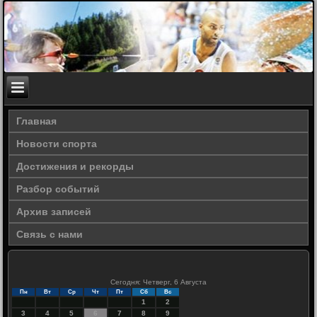
Главная
Новости спорта
Достижения и рекорды
Разбор событий
Архив записей
Связь с нами
Сегодня: Четверг, 6 Августа
Пн
Вт
Ср
Чт
Пт
Сб
Вс
1
2
3
4
5
6
7
8
9