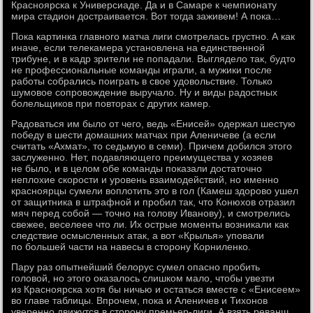
Красноярска к Универсиаде. Да и в Самаре к чемпионату
мира стадион достраивается. Вот тогда заживем! А пока…
Пока картинка главного матча лиги смотрелась грустно. А как
иначе, если телекамера установлена на единственной
трибуне, и в кадр зрители не попадали. Выглядело так, будто
не профессиональные команды играли, а мужики после
работы собрались поиграть в свое удовольствие. Только
шумовое сопровождение выручало. Ну и виды радостных
болельщиков при повторах с других камер.
Радоваться им было от чего, ведь «Енисей» одержал шестую
победу в шести домашних матчах при Аленичеве (а если
считать «Ахмат», то седьмую в семи). Причем добился этого
заслуженно. Нет, подавляющего преимущества у хозяев
не было, и в целом обе команды показали достаточно
неплохие скорости и уровень взаимодействий, но именно
красноярцы сумели воплотить это в гол (Камеш здорово ушел
от защитника в штрафной и пробил так, что Конюхов отразил
мяч перед собой — точно на голову Иванову), и смотрелись
свежее, веселеее что ли. Их острые моменты возникали как
следствие осмысленных атак, а вот «Крылья» уповали
по большей части на навесы в сторону Корниленко.
Пару раз опытнейший белорус сумел опасно пробить
головой, но этого оказалось слишком мало, чтобы увезти
из Красноярска хотя бы ничью и остаться вместе с «Енисеем»
во главе таблицы. Впрочем, пока и Аленичев и Тихонов
уверенно движутся в сторону премьер-лиги. А взять реванш