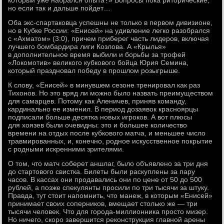
который уже набрался опыта?» Вопросы пока риторические,
но если так и дальше пойдет…
Оба экс-спартаковца успешны не только в первом дивизионе,
но в Кубке России: «Енисей» на удивление легко разобрался
с «Ахматом» (3:0), причем приберег часть лидеров, включая
лучшего бомбардира лиги Козлова. А «Крылья»
в дополнительное время выбили и борьбы за трофей
«Локомотив» великого кубкового бойца Юрия Семина,
который праздновал победу в прошлом розыгрыше.
К слову, «Енисей» в минувшем сезоне тренировал как раз
Тихонов. Но это вряд ли можно было назвать преимуществом
для самарцев. Потому как Аленичев, приняв команду,
кардинально ее изменил. В период дозаявок красноярцы
подписали больше десятка новых игроков. А вот плюсы
для хоязев были очевидны: это и большее количество
времени на отдых после кубкового матча, и меньшее число
травмированных, и, конечно, родное искусственное покрытие
с родными искренними зрителями.
О том, что матч соберет аншлаг, было объявлено за три дня
до стартового свистка. Билеты были раскуплены за пару
часов. В кассах они продавались они по цене от 50 до 500
рублей, а позже спекулянты просили по три тысячи за штуку.
Правда, тут стоит напомнить, что манеж, в которым «Енисей»
принимает своих соперников, вмещает столько же — три
тысячи человек. Что для города-миллионника просто мизер.
Но ничего, скоро завершится реконструкция главной арены