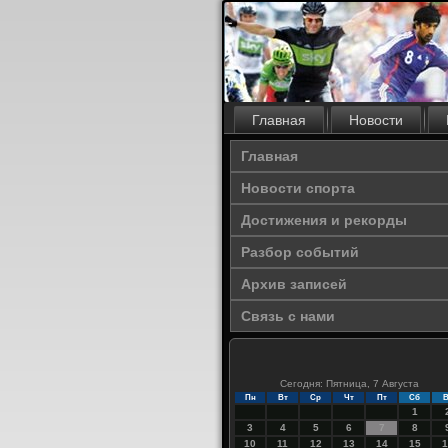
Главная
Новости
Главная
Новости спорта
Достижения и рекорды
Разбор событий
Архив записей
Связь с нами
Сегодня: Пятница, 7 Августа
Пн
Вт
Ср
Чт
Пт
Сб
В
1
3
4
5
6
7
8
10
11
12
13
14
15
1