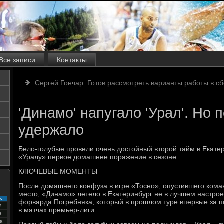
Все записи
Контакты
Сергей Гончар: Готов рассмотреть варианты работы в с
'Динамо' напугало 'Урал'. Но 
удержало
Бело-голубые провели очень достойный второй тайм в Екатер
«Уралу» первое домашнее поражение в сезоне.
КЛЮЧЕВЫЕ МОМЕНТЫ
После домашнего конфуза в игре «Тосно», опустившего кома
место, «Динамо» летело в Екатеринбург не в лучшем настроен
с
форварда Погребняка, который в прошлом туре впервые за п
2
в матчах премьер-лиги.
9
6