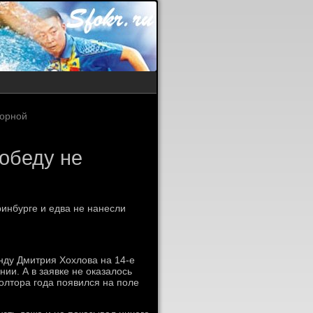
борной
победу не
инбурге и едва не нанесли
нду Дмитрия Хохлова на 14-е
ии. А в заявке не оказалось
олтора года появился на поле