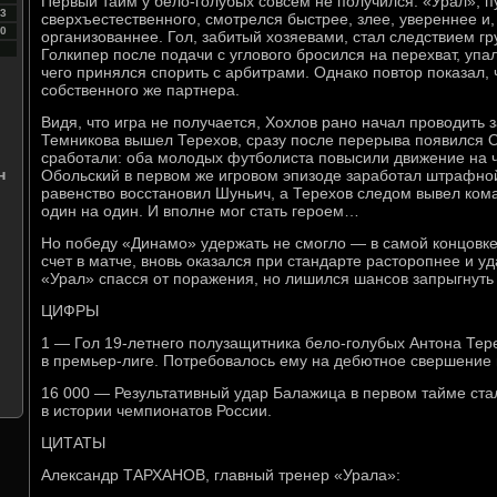
Первый тайм у бело-голубых совсем не получился. «Урал», п
3
сверхъестественного, смотрелся быстрее, злее, увереннее и,
0
организованнее. Гол, забитый хозяевами, стал следствием г
Голкипер после подачи с углового бросился на перехват, упа
чего принялся спорить с арбитрами. Однако повтор показал, 
собственного же партнера.
Видя, что игра не получается, Хохлов рано начал проводить 
Темникова вышел Терехов, сразу после перерыва появился 
сработали: оба молодых футболиста повысили движение на 
н
Обольский в первом же игровом эпизоде заработал штрафно
равенство восстановил Шуньич, а Терехов следом вывел ком
один на один. И вполне мог стать героем…
Но победу «Динамо» удержать не смогло — в самой концовке
счет в матче, вновь оказался при стандарте расторопнее и у
«Урал» спасся от поражения, но лишился шансов запрыгнуть 
ЦИФРЫ
1 — Гол 19-летнего полузащитника бело-голубых Антона Тер
в премьер-лиге. Потребовалось ему на дебютное свершение 
16 000 — Результативный удар Балажица в первом тайме ста
в истории чемпионатов России.
ЦИТАТЫ
Александр ТАРХАНОВ, главный тренер «Урала»: