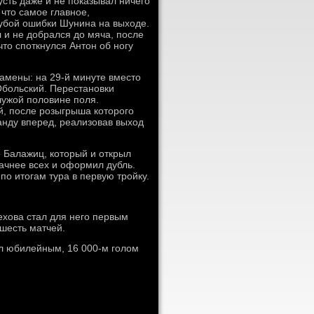
усть даже и не показывал ничего
 что самое главное,
рубой ошибки Шунина на выходе.
л и не добрался до мяча, после
что споткнулся Антон об ногу
замены: на 29-й минуте вместо
Обольский. Перестановки
чужой половине поля.
й, после розыгрыша которого
анду вперед, реализовав выход
 Балажиц, который и открыл
дачнее всех и оформил дубль.
по итогам тура в первую тройку.
ехова стал для него первым
шесть матчей.
л юбилейным, 16 000-м голом