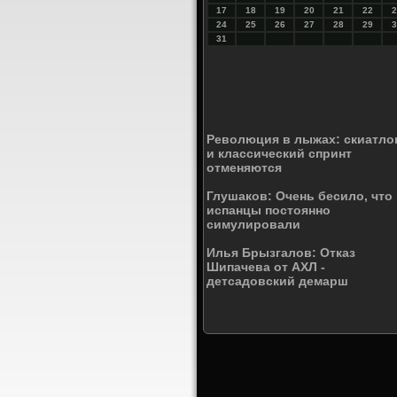
17
18
19
20
21
22
2
24
25
26
27
28
29
3
31
Революция в лыжах: скиатло
и классический спринт
отменяются
Глушаков: Очень бесило, что
испанцы постоянно
симулировали
Илья Брызгалов: Отказ
Шипачева от АХЛ -
детсадовский демарш