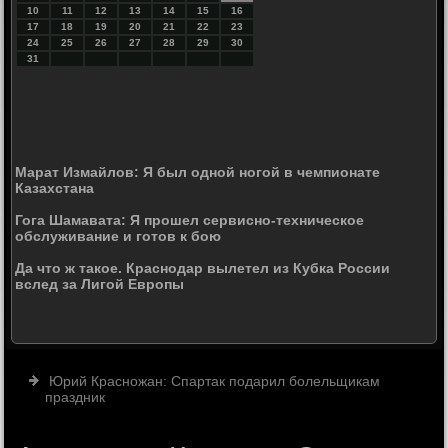
10
11
12
13
14
15
16
17
18
19
20
21
22
23
24
25
26
27
28
29
30
31
Марат Измайлов: Я был одной ногой в чемпионате
Казахстана
Гога Шамавата: Я прошел сервисно-техническое
обслуживание и готов к бою
Да что ж такое. Краснодар вылетел из Кубка России
вслед за Лигой Европы
Юрий Красножан: Спартак подарил болельщикам
праздник