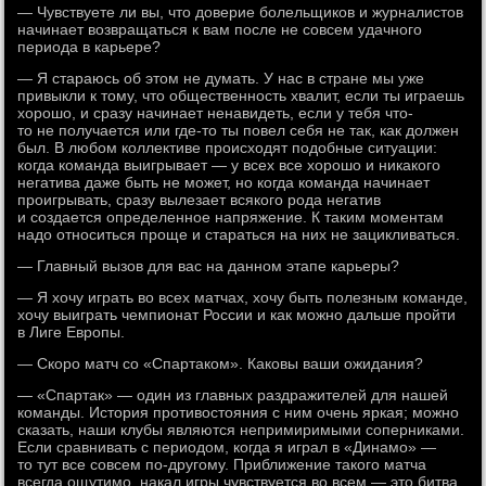
— Чувствуете ли вы, что доверие болельщиков и журналистов
начинает возвращаться к вам после не совсем удачного
периода в карьере?
— Я стараюсь об этом не думать. У нас в стране мы уже
привыкли к тому, что общественность хвалит, если ты играешь
хорошо, и сразу начинает ненавидеть, если у тебя что-
то не получается или где-то ты повел себя не так, как должен
был. В любом коллективе происходят подобные ситуации:
когда команда выигрывает — у всех все хорошо и никакого
негатива даже быть не может, но когда команда начинает
проигрывать, сразу вылезает всякого рода негатив
и создается определенное напряжение. К таким моментам
надо относиться проще и стараться на них не зацикливаться.
— Главный вызов для вас на данном этапе карьеры?
— Я хочу играть во всех матчах, хочу быть полезным команде,
хочу выиграть чемпионат России и как можно дальше пройти
в Лиге Европы.
— Скоро матч со «Спартаком». Каковы ваши ожидания?
— «Спартак» — один из главных раздражителей для нашей
команды. История противостояния с ним очень яркая; можно
сказать, наши клубы являются непримиримыми соперниками.
Если сравнивать с периодом, когда я играл в «Динамо» —
то тут все совсем по-другому. Приближение такого матча
всегда ощутимо, накал игры чувствуется во всем — это битва