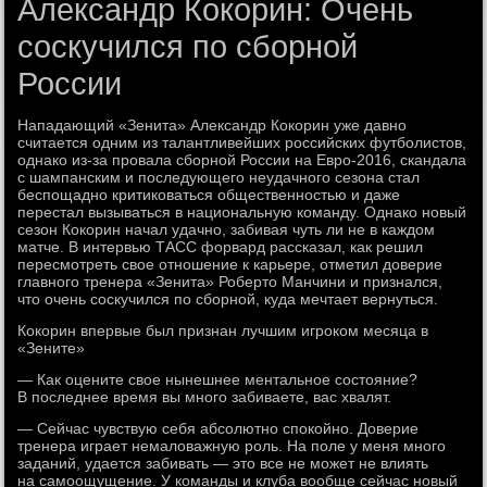
Александр Кокорин: Очень
соскучился по сборной
России
Нападающий «Зенита» Александр Кокорин уже давно
считается одним из талантливейших российских футболистов,
однако из-за провала сборной России на Евро-2016, скандала
с шампанским и последующего неудачного сезона стал
беспощадно критиковаться общественностью и даже
перестал вызываться в национальную команду. Однако новый
сезон Кокорин начал удачно, забивая чуть ли не в каждом
матче. В интервью ТАСС форвард рассказал, как решил
пересмотреть свое отношение к карьере, отметил доверие
главного тренера «Зенита» Роберто Манчини и признался,
что очень соскучился по сборной, куда мечтает вернуться.
Кокорин впервые был признан лучшим игроком месяца в
«Зените»
— Как оцените свое нынешнее ментальное состояние?
В последнее время вы много забиваете, вас хвалят.
— Сейчас чувствую себя абсолютно спокойно. Доверие
тренера играет немаловажную роль. На поле у меня много
заданий, удается забивать — это все не может не влиять
на самоощущение. У команды и клуба вообще сейчас новый