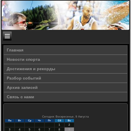
Главная
Новости спорта
Достижения и рекорды
Разбор событий
Архив записей
Связь с нами
Сегодня: Воскресенье, 9 Августа
Пн
Вт
Ср
Чт
Пт
Сб
Вс
1
2
3
4
5
6
7
8
9