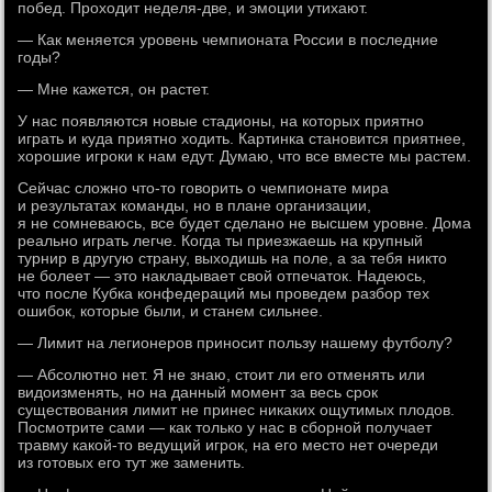
побед. Проходит неделя-две, и эмоции утихают.
— Как меняется уровень чемпионата России в последние
годы?
— Мне кажется, он растет.
У нас появляются новые стадионы, на которых приятно
играть и куда приятно ходить. Картинка становится приятнее,
хорошие игроки к нам едут. Думаю, что все вместе мы растем.
Сейчас сложно что-то говорить о чемпионате мира
и результатах команды, но в плане организации,
я не сомневаюсь, все будет сделано не высшем уровне. Дома
реально играть легче. Когда ты приезжаешь на крупный
турнир в другую страну, выходишь на поле, а за тебя никто
не болеет — это накладывает свой отпечаток. Надеюсь,
что после Кубка конфедераций мы проведем разбор тех
ошибок, которые были, и станем сильнее.
— Лимит на легионеров приносит пользу нашему футболу?
— Абсолютно нет. Я не знаю, стоит ли его отменять или
видоизменять, но на данный момент за весь срок
существования лимит не принес никаких ощутимых плодов.
Посмотрите сами — как только у нас в сборной получает
травму какой-то ведущий игрок, на его место нет очереди
из готовых его тут же заменить.