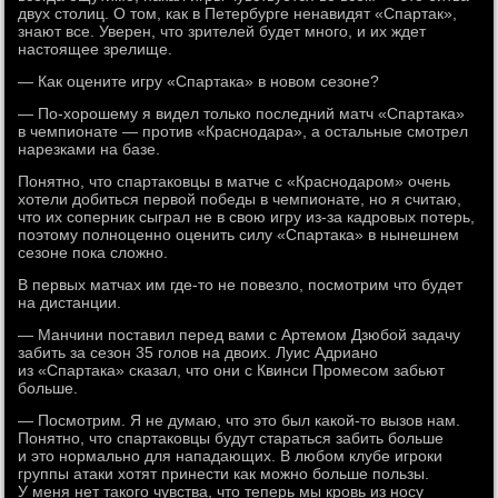
двух столиц. О том, как в Петербурге ненавидят «Спартак»,
знают все. Уверен, что зрителей будет много, и их ждет
настоящее зрелище.
— Как оцените игру «Спартака» в новом сезоне?
— По-хорошему я видел только последний матч «Спартака»
в чемпионате — против «Краснодара», а остальные смотрел
нарезками на базе.
Понятно, что спартаковцы в матче с «Краснодаром» очень
хотели добиться первой победы в чемпионате, но я считаю,
что их соперник сыграл не в свою игру из-за кадровых потерь,
поэтому полноценно оценить силу «Спартака» в нынешнем
сезоне пока сложно.
В первых матчах им где-то не повезло, посмотрим что будет
на дистанции.
— Манчини поставил перед вами с Артемом Дзюбой задачу
забить за сезон 35 голов на двоих. Луис Адриано
из «Спартака» сказал, что они с Квинси Промесом забьют
больше.
— Посмотрим. Я не думаю, что это был какой-то вызов нам.
Понятно, что спартаковцы будут стараться забить больше
и это нормально для нападающих. В любом клубе игроки
группы атаки хотят принести как можно больше пользы.
У меня нет такого чувства, что теперь мы кровь из носу