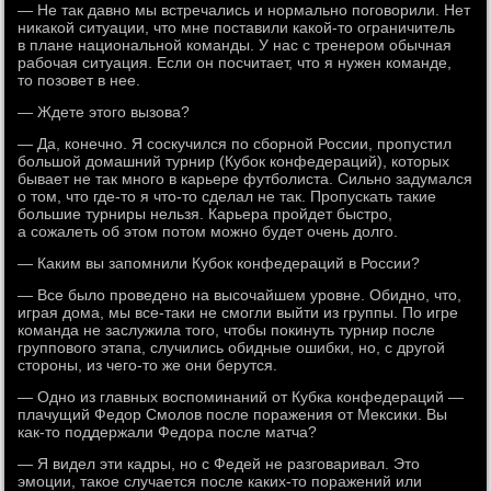
— Не так давно мы встречались и нормально поговорили. Нет
никакой ситуации, что мне поставили какой-то ограничитель
в плане национальной команды. У нас с тренером обычная
рабочая ситуация. Если он посчитает, что я нужен команде,
то позовет в нее.
— Ждете этого вызова?
— Да, конечно. Я соскучился по сборной России, пропустил
большой домашний турнир (Кубок конфедераций), которых
бывает не так много в карьере футболиста. Сильно задумался
о том, что где-то я что-то сделал не так. Пропускать такие
большие турниры нельзя. Карьера пройдет быстро,
а сожалеть об этом потом можно будет очень долго.
— Каким вы запомнили Кубок конфедераций в России?
— Все было проведено на высочайшем уровне. Обидно, что,
играя дома, мы все-таки не смогли выйти из группы. По игре
команда не заслужила того, чтобы покинуть турнир после
группового этапа, случились обидные ошибки, но, с другой
стороны, из чего-то же они берутся.
— Одно из главных воспоминаний от Кубка конфедераций —
плачущий Федор Смолов после поражения от Мексики. Вы
как-то поддержали Федора после матча?
— Я видел эти кадры, но с Федей не разговаривал. Это
эмоции, такое случается после каких-то поражений или