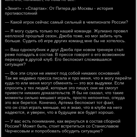
«Зенит» - «Спартак»: От Питера до Москвы - история
противостояний
— Какой игрок сейчас самый сильный в чемпионате России?
— Я могу судить только по нашей команде. Жулиано провел
неплохой прошлый сезон, Дзюба тоже, но мог забить чуть
больше. Судить об игре других команд мне бы не хотелось.
— Ваш одноклубник и друг Дзюба при новом тренере стал
реже попадать в состав. В прессе говорят о его возможном
переходе в другой клуб. Его беспокоит сложившаяся
ситуация?
— Все эти слухи не имеют под собой никаких оснований.
Так же недавно пресса писала и про меня, что я могу перейти
куда-то или меня могут обменять — это все выдумки. Если
спросить у тех людей, которые это пишут, они не смогут
привести никаких доказательств. Я бы не сказал, что такие
моменты сильно мешают играть, просто непонятно, откуда
это все берется. Конечно, Артема беспокоит тот факт,
что он стал играть меньше, но я знаю, что в клубе на него
надеются, и уверен, что в будущем все будет хорошо.
— У вас есть понимание, как вернуться в состав сборной
России? Может быть, стоит встретиться со Станиславом
Черчесовым и попробовать обсудить ситуацию?