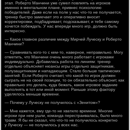
этап. Роберто Манчини уже сумел повлиять на игроков
именно в ментальном плане, привнес психологию
победителей. Даже если на поле у нас что-то не получается,
тренер быстро замечает это и оперативно вносит
корректировки, подбадривает, подсказывает, и тебе самому
хочется побеждать. У нас впереди много игр, должно быть
интересно.
— Какое главное различие между Мирчей Луческу и Роберто
Манчини?
— Сравнивать кого-то с кем-то, наверное, неправильно. Могу
отметить, что Манчини очень много работает с игроками
индивидуально. Добавилась работа по линиям: тренер
отдельно объясняет нюансы игры отдельно защитникам,
полузащитникам и нападающим. Стало больше тактических
занятий. Если Роберто считает, что какой-то игрок должен
сыграть не на своей позиции, то он обязательно объяснит, как
правильно это делать, куда бежать, какое игровое задание
выполнять в тот или иной момент. Раньше этому фактору
уделялось меньше времени.
— Почему у Луческу не получилось с «Зенитом»?
— Мне кажется, ему где-то не хватило времени. Многие
игроки при нем ушли, команда перестраивалась, было много
травм. Я бы не сказал, что что-то не получилось конкретно
у Луческу — не получилось у всех нас.