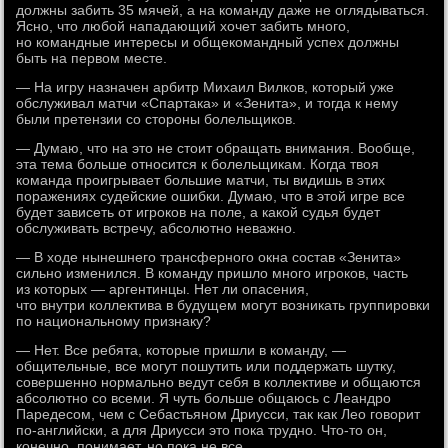
должны забить 35 мячей, а на команду даже не оглядываться.
Ясно, что любой нападающий хочет забить много,
но командные интересы и общекомандный успех должны
быть на первом месте.
— На игру назначен арбитр Михаил Вилков, который уже
обслуживал матчи «Спартака» и «Зенита», и тогда к нему
были претензии со стороны болельщиков.
— Думаю, что на это не стоит обращать внимания. Вообще,
эта тема больше относится к болельщикам. Когда твоя
команда проигрывает большие матчи, ты видишь в этих
поражениях судейские ошибки. Думаю, что в этой игре все
будет зависеть от игроков на поле, а какой судья будет
обслуживать встречу, абсолютно неважно.
— В ходе нынешнего трансферного окна состав «Зенита»
сильно изменился. В команду пришло много игроков, часть
из которых — аргентинцы. Нет ли опасения,
что внутри коллектива в будущем могут возникать группировки
по национальному признаку?
— Нет. Все ребята, которые пришли в команду, —
общительные, все могут пошутить или поддержать шутку,
совершенно нормально ведут себя в коллективе и общаются
абсолютно со всеми. Я чуть больше общаюсь с Леандро
Паредесом, чем с Себастьяном Дриусси, так как Лео говорит
по-английски, а для Дриусси это пока трудно. Что-то он,
конечно, понимает, но пока не все.