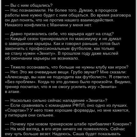
— Вы с ним общались?
— Нас познакомили. Не более того. Думаю, в процессе
работы мне нужно будет с ним общаться. Во время разговора
он дал понять, что не против нашего взаимодействия.
Никакого конфликта с Манчини у меня нет.
— Давно признались себе, что карьера идет на спад?
— Каждый сезон тренировался по максимуму и не думал
о завершении карьеры. Как и говорил раньше, готов был
закончить с профессиональным футболом, как только
не стану нужен «Зениту». В прошлом году даже мыслей
об окончании карьеры не возникало.
— Тяжело осознавать, что больше не нужны клубу как игрок?
— Нет. Это же очевидные вещи. Грубо звучат? Мне сказали:
«Александр, вы нам не подходите как футболист». Я ответил:
«Без проблем». Когда-то это должно было произойти. Видимо,
тренер посчитал, что я не смогу усилить игру «Зенита»
в атаке.
— Насколько сильно сейчас нападение «Зенита»?
— Если сравнивать с командами РФПЛ, оно одно из лучших.
«Спартак»? У него тоже хорошие форварды, но мне кажется,
у питерцев они сильнее.
— Почему при новом тренерском штабе прибавляет Кокорин?
— На мой взгляд, в его игре ничего не поменялось. Сейчас
ему чуть больше везет. Надеюсь, Саша будет показывать