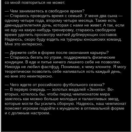
со мной повториться не может.
— Чем занимаетесь в свободное время?
— Стараюсь проводить время с семьей. У меня два сына —
одному четыре года, второму четыре месяца. Также есть
двенадцатилетняя дочь, которая с нами не живет. А так, если
не еду на какую-нибудь тренировку, стараюсь свободное
время уделить просмотру матчей дублирующих составов.
Надеюсь, скоро буду ездить на турниры юношеских команд.
Мне это интересно.
— Держите себя в форме после окончания карьеры?
— Стараюсь бегать по утрам, поддерживать физические
кондиции. В еде и питье ничего лишнего себе не позволяю.
Никогда не любил фастфуд. Понимаю, к чему клоните. Я могу
теоретически позволить себе напиваться хоть каждый день,
но мне это неинтересно.
— Чего ждете от российского футбольного сезона?
— В первую очередь — золотых медалей «Зенита». Во-
вторых, хотелось бы, чтобы перед чемпионатом мира
зажглось как можно больше молодых и талантливых звезд,
которые могли бы усилить сборную. Надеюсь, наш чемпионат
поможет игрокам подойти к мундиалю в оптимальной форме
и с должным настроем.