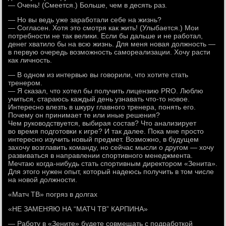
— Очень! (Смеется.) Больше, чем в десять раз.
— Но вы ведь уже заработали себе на жизнь?
— Согласен. Хотя это смотря как жить! (Улыбается.) Мои
потребности не так велики. Если бы дальше и не работал,
денег хватило бы на всю жизнь. Для меня новая должность —
в первую очередь возможность самореализации. Хочу расти
как личность.
— В одном из интервью вы говорили, что хотите стать
тренером.
— Я сказал, что хотел бы получить лицензию PRO. Люблю
учиться, стараюсь каждый день узнавать что-то новое.
Интересно влезть в шкуру главного тренера, понять его.
Почему он принимает те или иные решения?
Чем руководствуется, выбирая состав? Что анализирует
во время подготовки к игре? И так далее. Пока мне просто
интересно изучить новый предмет. Возможно, в будущем
захочу возглавить команду, но сейчас мысли о другом — хочу
развиваться в направлении спортивного менеджмента.
Мечтаю когда-нибудь стать спортивным директором «Зенита».
Для этого нужен опыт, который надеюсь получить в том числе
на новой должности.
«Матч ТВ» погряз в долгах
«НЕ ЗАМЕНЯЮ НА “МАТЧ ТВ” КАРПИНА»
— Работу в «Зените» будете совмещать с подработкой