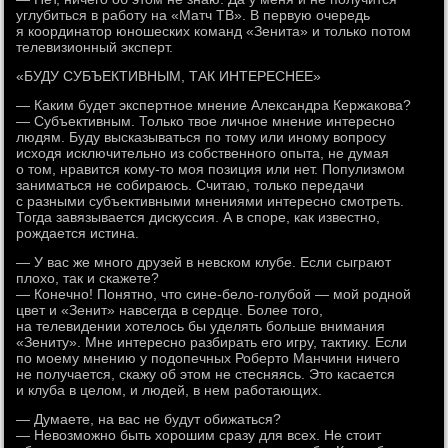
углубиться в работу на «Матч ТВ». В первую очередь
я координатор юношеских команд «Зенита» и только потом
телевизионный эксперт.
«БУДУ СУБЪЕКТИВНЫМ, ТАК ИНТЕРЕСНЕЕ»
— Каким будет экспертное мнение Александра Кержакова?
— Субъективным. Только твое личное мнение интересно
людям. Буду высказываться по тому или иному вопросу
исходя исключительно из собственного опыта, не думая
о том, нравится кому-то моя позиция или нет. Популизмом
заниматься не собираюсь. Считаю, только передачи
с разными субъективными мнениями интересно смотреть.
Тогда завязывается дискуссия. А в споре, как известно,
рождается истина.
— У вас же много друзей в невском клубе. Если сыграют
плохо, так и скажете?
— Конечно! Понятно, что сине-бело-голубой — мой родной
цвет и «Зенит» навсегда в сердце. Более того,
на телевидении хотелось бы уделять больше внимания
«Зениту». Мне интересно разбирать его игру, тактику. Если
по моему мнению у подопечных Роберто Манчини ничего
не получается, скажу об этом не стесняясь. Это касается
и клуба в целом, и людей, в нем работающих.
— Думаете, на вас не будут обижаться?
— Невозможно быть хорошим сразу для всех. Не стоит