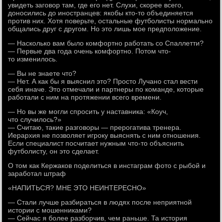
увидеть заговор там, где его нет. Слухи, скорее всего,
доносились до иностранцев: якобы кто-то объединяется
против них. Хотя поверьте, остальные футболисты нормально
общались друг с другом. Но это лишь мое предположение.
— Насколько вам было комфортно работать со Спаллетти?
— Первые два года очень комфортно. Потом что-
то изменилось.
— Вы не знаете что?
— Нет. А как бы я выяснил это? Просто Лучано стал вести
себя иначе. Это отмечали и партнеры по команде, которые
работали с ним на протяжении всего времени.
— Но вы же могли спросить у наставника: «Коуч,
что случилось?»
— Считаю, такие разговоры — прерогатива тренера.
Иерархия не позволяет игроку выяснять с ним отношения.
Если специалист посчитает нужным что-то объяснить
футболисту, он это сделает.
О том как Кержаков поделиться в инстаграм фото с рыбой и
заработал штраф
«НАПИТЬСЯ? МНЕ ЭТО НЕИНТЕРЕСНО»
— Стали лучше разбираться в людях после неприятной
истории с мошенниками?
— Сейчас я более разборчив, чем раньше. Та история