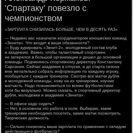
'Спартаку' повезло с
чемпионством
«ЗАРПЛАТА СНИЗИЛАСЬ БОЛЬШЕ, ЧЕМ В ДЕСЯТЬ РАЗ»
— Недавно вас назначили координатором юношеских команд
«Зенита». Что входит в ваши обязанности?
— Буду курировать «Зенит-2», молодежный состав клуба
и академию. Важно, чтобы талантливый спортсмен
не затерялся в большой организации и дошел до основной
команды. Подчиняюсь спортивному директору Константину
Сарсании. Сейчас академия в отпуске, и до старта сезона
мне желательно собрать информацию по каждому игроку,
пообщаться с каждым тренером. Смотрю все матчи дубля
и молодежной команды, хожу на их тренировки, изучаю
матчасть. Надо познакомиться со всеми футболистами
хотя бы визуально. Можно сказать, я спортивный директор
дубля, молодежки и академии «Зенита».
— В офисе надо сидеть?
— Нет, в основном это работа в поле. Выбираю, какие
тренировки необходимо посетить, какие матчи посмотреть.
Творческая должность.
— Сильно снизилась ваша зарплата по сравнению с окладом
действующего футболиста?