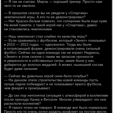
— Я так не считаю. Мирча — хороший тренер. Просто нам
чего-то не хватило.
— В прошлом сезоне вы не увидели у «Спартака»
чемпионской игры. А кто-то ее демонстрировал?
— Нет. Красно-белым повезло, что соперники были еще хуже.
На моей памяти, с такой игрой как у «Спартака», давно
не становились чемпионами.
— Наш чемпионат стал слабее по качеству игры?
— Если сравнивать с футболом, который «Зенит» показывал
в 2010 — 2012 годах, — однозначно. Тогда мы были
в потрясающей форме, демонстрировали очень сильный
футбол. Сейчас ни одна команда так не играет. Надеюсь,
«Зенит» в этом сезоне с таким же запасом прочности
и уверенности в собственных силах, какие были у нас,
доберется до золотых медалей. А может, нынешний состав
будет даже сильнее.
— Сейчас вы довольны игрой сине-бело-голубых?
— На данном этапе строительства новой команды пусть
лучше парни побеждают и не показывают яркого футбола,
чем феерят и проигрывают.
— До сих пор непонятна ситуация с атмосферой в коллективе
после прихода Халка и Витселя. Многие утверждают, что они
раскололи коллектив?
— Я такого точно не говорил. В команде все было нормально.
Просто кто-то очень хотел раздуть конфликт на пустом месте,