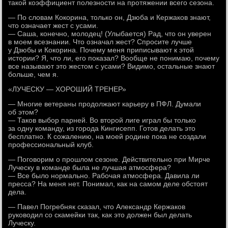
такой коэффициент полезности на протяжении всего сезона.
— По словам Кокорина, только он, Дзюба и Кержаков знают,
что означает жест с усами.
— Саша, конечно, молодец! (Улыбается) Рад, что он уверен
в моем всезнании. Что означал жест? Спросите лучше
у Дзюбы и Кокорина. Почему меня приписывают к этой
истории? Я, что ли, его показал? Вообще не понимаю, почему
все называют это жестом с усами? Видимо, остальные знают
больше, чем я.
«ЛУЧЕСКУ — ХОРОШИЙ ТРЕНЕР»
— Многие ветераны продолжают карьеру в ПФЛ. Думали
об этом?
— Таков выбор парней. Во второй лиге играл бы только
за одну команду, из города Кингисепп. Готов делать это
бесплатно. К сожалению, на моей родине пока не создали
профессиональный клуб.
— Поговорим о прошлом сезоне. Действительно при Мирче
Луческу в команде была не лучшая атмосфера?
— Все было нормально. Рабочая атмосфера. Давила ли
пресса? На меня нет. Понимал, как на самом деле обстоят
дела.
— Павел Погребняк сказал, что Александр Кержаков
руководил со скамейки так, как это должен был делать
Луческу.