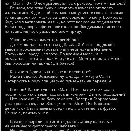
на «Матч ТВ». О чем договорились с руководителями канала?
— Решили, что пока буду выступать в качестве эксперта
и аналитика. В дальнейшем меня могут использовать в каких-
то спецпроектах. Раскрывать все секреты не могу. Возможно,
буду комментировать матчи, но этот вопрос не поднимался.
Если продюсеры эфира посчитают необходимым пригласить
на трансляцию, с удовольствием приду.
— У вас же есть комментаторский опыт.
— Да, около десяти лет назад Василий Уткин предложил
вдвоем прокомментировать матч чемпионата Испании.
Получилось вроде неплохо. По крайней мере, мне
показалось, что это несложно делать. Может, просто у меня
был хороший напарник (улыбается).
— Как часто будем видеть вас в телевизоре?
— Раз в неделю. Возможно, чуть чаще. Я живу в Санкт-
Петербурге и буду специально приезжать на передачи.
— Валерий Карпин ушел с «Матч ТВ» практически сразу
после того, как с вами подписали контракт. Вы его подсидели?
— Нет, конечно! Я не буду заменять Валерия Георгиевича,
у нас разные задачи. Знаю, что на «Матч ТВ» Карпина
ценили, он был главным среди тех, кто отвечал за футбол.
Не знаю, почему ушел.
— Вам не говорили, что хотят сделать ставку на вас как
на медийного футбольного человека?
— Нет, ничего об этом не знаю. Да у меня и не получится