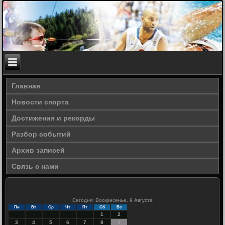
Главная
Новости спорта
Достижения и рекорды
Разбор событий
Архив записей
Связь с нами
Сегодня: Воскресенье, 9 Августа
Пн
Вт
Ср
Чт
Пт
Сб
Вс
1
2
3
4
5
6
7
8
9