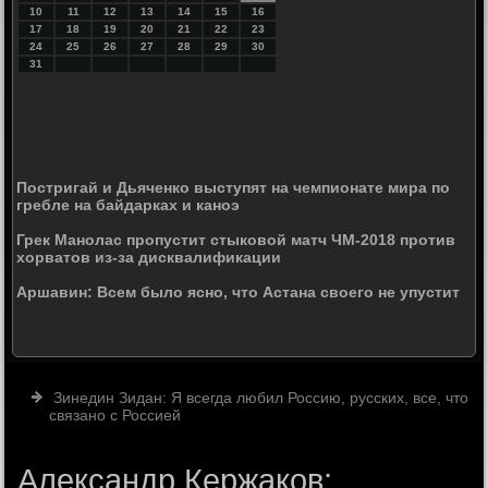
10
11
12
13
14
15
16
17
18
19
20
21
22
23
24
25
26
27
28
29
30
31
Постригай и Дьяченко выступят на чемпионате мира по
гребле на байдарках и каноэ
Грек Манолас пропустит стыковой матч ЧМ-2018 против
хорватов из-за дисквалификации
Аршавин: Всем было ясно, что Астана своего не упустит
Зинедин Зидан: Я всегда любил Россию, русских, все, что
связано с Россией
Александр Кержаков: