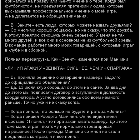
обижаться на правду или чье-то мнение о тебе. Когда был
футболистом, не предъявлял претензии людям, которые
высказывали профессиональное мнение о моей игре.
А на дилетантов не обращал внимания.
— В «Зените» есть люди, которых можете назвать друзьями?
— Со многими хорошо общаюсь, но не скажу, что это дружба.
К этому понятию отношусь очень серьезно. У меня не так
много друзей, и все они в основном не из футбольной среды.
В команде работает много моих товарищей, с которыми играл
в клубе и в сборной.
Полная перезагрузка. Как «Зенит» изменился при Манчини
«ЛИНИЯ АТАКИ У «ЗЕНИТА» СИЛЬНЕЕ, ЧЕМ У «СПАРТАКА»
— Вы приняли решение о завершении карьеры задолго
до официального объявления?
— Да. 13 июля клуб сообщил об этом на сайте. За два дня
до этого мы подписали договор о вступлении в должность
координатора. А устно договорились обо всем намного
раньше. Точно уже и не скажу когда.
— Когда поняли, что больше не будете играть за «Зенит»?
— Когда пришел Роберто Манчини. Он не видел меня
в составе. Я понял, что пора заканчивать карьеру. До этого
тоже мало играл, поэтому нормально отреагировал
на решение. После прихода Манчини со мной не стали
продлевать контракт, и я все понял.