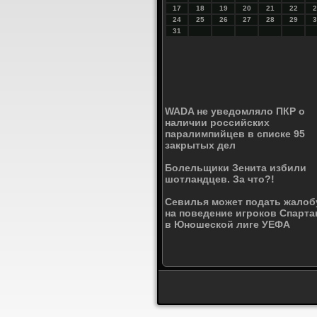
17
18
19
20
21
22
2
24
25
26
27
28
29
3
31
WADA не уведомляло ПКР о
наличии российских
паралимпийцев в списке 95
закрытых дел
Болельщики Зенита избили
шотландцев. За что?!
Севилья может подать жалоб
на поведение игроков Спарта
в Юношеской лиге УЕФА