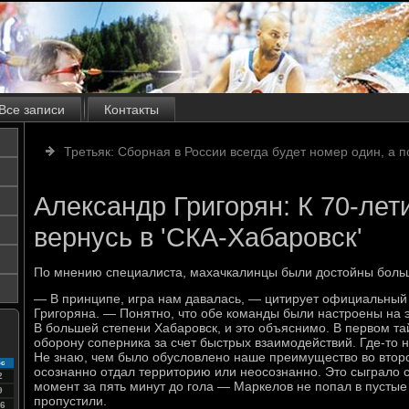
Все записи
Контакты
Третьяк: Сборная в России всегда будет номер один, а 
Александр Григорян: К 70-лет
вернусь в 'СКА-Хабаровск'
По мнению специалиста, махачкалинцы были достойны боль
— В принципе, игра нам давалась, — цитирует официальный
Григоряна. — Понятно, что обе команды были настроены на э
В большей степени Хабаровск, и это объяснимо. В первом т
оборону соперника за счет быстрых взаимодействий. Где-то 
Не знаю, чем было обусловлено наше преимущество во второ
с
осознанно отдал территорию или неосознанно. Это сыграло с
2
момент за пять минут до гола — Маркелов не попал в пустые 
9
пропустили.
6