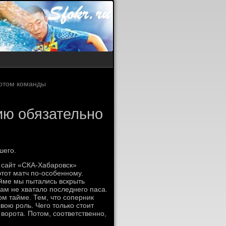
потом команды
ию обязательно
шего.
 сайт «СКА-Хабаровск»
тот матч по-особенному.
айме мы пытались вскрыть
нам не хватало последнего паса.
м тайме. Тем, что соперник
вою роль. Чего только стоит
ворота. Потом, соответственно,