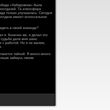
победа «Хабаровска» была
моотдачей. Та атмосфера
зда только улучшалась. Сегодня
моотдача имеют колоссальное
видеть в своей команде?
л я. Конечно же, я делал это
о судьба дала мне шанс
е с работой. Но я не жалею,
и.
станется тайной. Я много-много
больше займусь своим