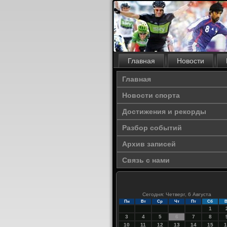
Главная
Новости
Главная
Новости спорта
Достижения и рекорды
Разбор событий
Архив записей
Связь с нами
Сегодня: Четверг, 6 Августа
Пн
Вт
Ср
Чт
Пт
Сб
В
1
3
4
5
6
7
8
10
11
12
13
14
15
1