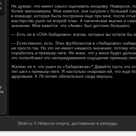
3
Не думаю, что имеет смысл оценивать концовку. Наверное, 
0
более закономерна. Мне кажется, они сыграли с большей са
в команде, которая была построена еще при мне, после отъе
мастерство ушло на второй план. А тактическая выучка и са
значение. Мне кажется, что «Анжи» был достоин большего.
— Есть ли в «СКА-Хабаровск» игроки, которых вы хотели бы 
— Естественно, есть. Этих футболистов в «Хабаровск» набира
не просто так. Но это не имеет никакого значения, потому чт
поработать в премьер-лиге. Не знаю, что у меня будет дальш
что попробовал это непередаваемое ощущение премьер-лиг
Жалею ли я, что ушел из «Хабаровска»? Давайте пусть это о
лет шел к премьер-лиге. Я настолько очарован ей, что еще 
здоровьем. К 70-летию обязательно сюда вернусь.
у
ка
Sfokr.ru © Новости спорта, достижения и рекорды.